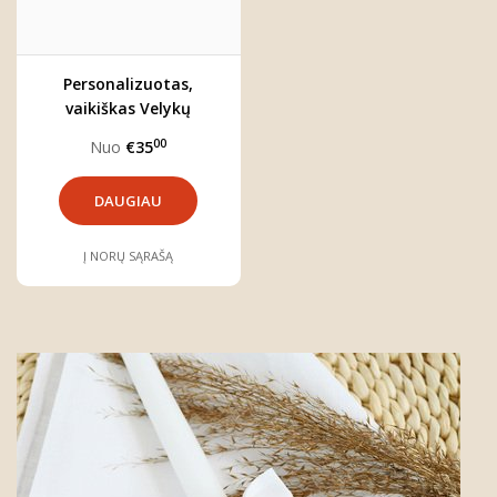
Personalizuotas,
vaikiškas Velykų
džemperis "Zuikis"
00
Nuo
€35
DAUGIAU
Į NORŲ SĄRAŠĄ