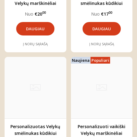
Velykų marškinėliai
smėlinukas kūdikiui
"Kiškutis"
"Kiškutė"
00
00
Nuo
€20
Nuo
€17
DAUGIAU
DAUGIAU
Į NORŲ SĄRAŠĄ
Į NORŲ SĄRAŠĄ
Naujiena
Populiari
Personalizuotas Velykų
Personalizuoti vaikiški
smėlinukas kūdikiui
Velykų marškinėliai