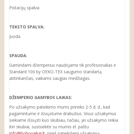
Pistacijų spalva.
TEKSTO SPALVA:
Juoda
SPAUDA
:
Gamindami džemperius naudojame tik profesionalias ir
Standard 100 by OEKO-TEX saugumo standartą
atitinkančias, vaikams saugias medžiagas.
DŽEMPERIO GAMYBOS LAIKAS:
Po užsakymo pateikimo mums prireiks 2-5 d. d., kad
pagamintume ir išsiųstume drabužius. Visus užsakymus
siekiame išsiųsti kuo skubiau, tačiau, jei užsakymo reikia
itin skubiai, susisiekite su mumis el. paštu
info@bohovaikai.lt
, prieš pateikdami užsakymą.