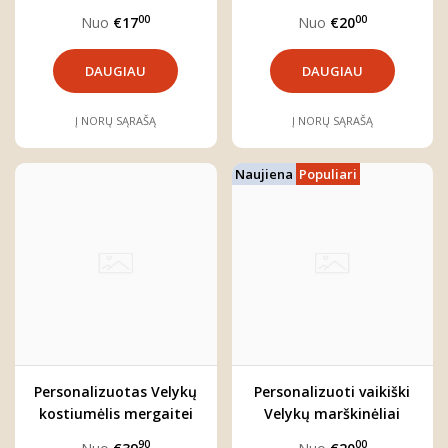
"Kiškutis"
"Kiškutė"
00
00
Nuo
€17
Nuo
€20
DAUGIAU
DAUGIAU
Į NORŲ SĄRAŠĄ
Į NORŲ SĄRAŠĄ
Naujiena
Populiari
Personalizuotas Velykų
Personalizuoti vaikiški
kostiumėlis mergaitei
Velykų marškinėliai
"Kiškutė"
"Kiškutė"
90
00