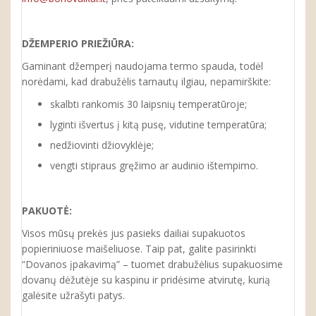
DŽEMPERIO PRIEŽIŪRA:
Gaminant džemperį naudojama termo spauda, todėl
norėdami, kad drabužėlis tarnautų ilgiau, nepamirškite:
skalbti rankomis 30 laipsnių temperatūroje;
lyginti išvertus į kitą pusę, vidutine temperatūra;
nedžiovinti džiovyklėje;
vengti stipraus gręžimo ar audinio ištempimo.
PAKUOTĖ:
Visos mūsų prekės jus pasieks dailiai supakuotos
popieriniuose maišeliuose. Taip pat, galite pasirinkti
“Dovanos įpakavimą” – tuomet drabužėlius supakuosime
dovanų dėžutėje su kaspinu ir pridėsime atvirutę, kurią
galėsite užrašyti patys.