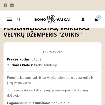
Pagrindinis
VELYKŲ DŽEMPERIAI
KOSTIUMĖLIAI VAIKAMS
MARŠKINĖLIAI TĖČIUI
Personalizuotas, vaikiškas Velykų džemperis "Zuikis"
0
Navigacija
PERSONALIZUOTAS, VAIKIŠKAS
VELYKŲ DŽEMPERIS "ZUIKIS"
Į NORŲ SĄRAŠĄ
Prekės kodas:
EA602
Turimas kiekis:
Prekė sandėlyje
Personalizuotas, vaikiškas Velykų džemperis su zuikučiu ir
jūsų vaiko vardu.
Jums pageidaujant džemperį galime supakuoti dovanų
dėžutėje.
Pagaminama ir išsiunčiama per 2-5 d. d.