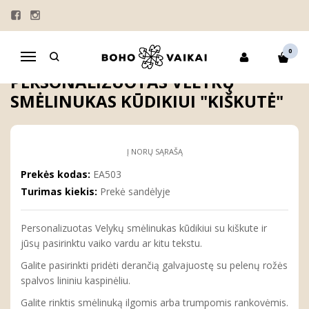
Pagrindinis
TĖČIO DIENOS SMĖLINUKAI
VELYKŲ SMĖLINUKAI
MAMOS DIENOS SMĖLINUKAI
Personalizuotas Velykų smėlinukas kūdikiui "Kiškutė"
0
Navigacija
PERSONALIZUOTAS VELYKŲ
SMĖLINUKAS KŪDIKIUI "KIŠKUTĖ"
Į NORŲ SĄRAŠĄ
Prekės kodas:
EA503
Turimas kiekis:
Prekė sandėlyje
Personalizuotas Velykų smėlinukas kūdikiui su kiškute ir
jūsų pasirinktu vaiko vardu ar kitu tekstu.
Galite pasirinkti pridėti derančią galvajuostę su pelenų rožės
spalvos lininiu kaspinėliu.
Galite rinktis smėlinuką ilgomis arba trumpomis rankovėmis.