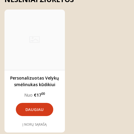
Personalizuotas Velykų
smėlinukas kūdikiui
"Kiškutė"
00
Nuo
€17
DAUGIAU
Į NORŲ SĄRAŠĄ