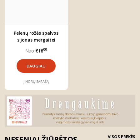
Pelenų rožės spalvos
sijonas mergaitei
"LULU"
00
Nuo
€18
DAUGIAU
Į NORŲ SĄRAŠĄ
VISOS PREKĖS
NESENIAI ŽIŪRĖTOS