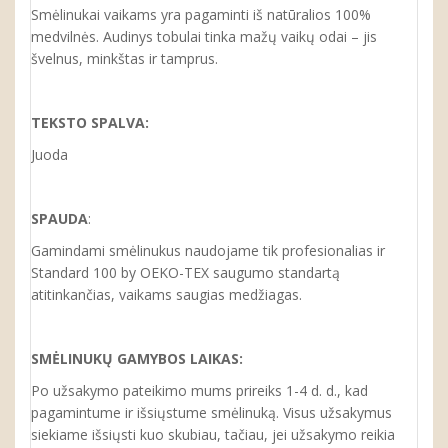
Smėlinukai vaikams yra pagaminti iš natūralios 100%
medvilnės. Audinys tobulai tinka mažų vaikų odai – jis
švelnus, minkštas ir tamprus.
TEKSTO SPALVA:
Juoda
SPAUDA
:
Gamindami smėlinukus naudojame tik profesionalias ir
Standard 100 by OEKO-TEX saugumo standartą
atitinkančias, vaikams saugias medžiagas.
SMĖLINUKŲ GAMYBOS LAIKAS:
Po užsakymo pateikimo mums prireiks 1-4 d. d., kad
pagamintume ir išsiųstume smėlinuką. Visus užsakymus
siekiame išsiųsti kuo skubiau, tačiau, jei užsakymo reikia