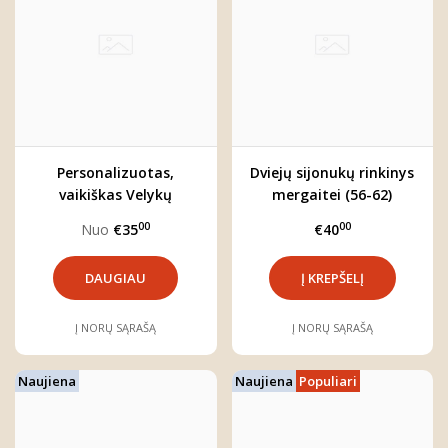
Personalizuotas,
Dviejų sijonukų rinkinys
vaikiškas Velykų
mergaitei (56-62)
džemperis "Zuikis"
00
00
Nuo
€35
€40
DAUGIAU
Į NORŲ SĄRAŠĄ
Į NORŲ SĄRAŠĄ
Naujiena
Naujiena
Populiari