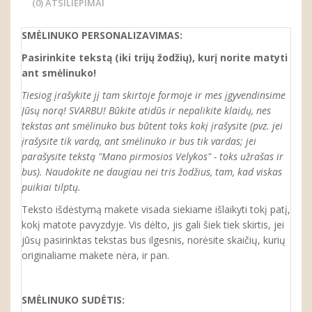
(0) ATSILIEPIMAI
SMĖLINUKO
PERSONALIZA
VIMAS
:
Pasirinkite tekstą (iki trijų žodžių), kurį norite matyti
ant smėlinuko!
Tiesiog įrašykite jį tam skirtoje formoje ir mes įgyvendinsime
Jūsų norą! SVARBU! Būkite atidūs ir nepalikite klaidų, nes
tekstas ant smėlinuko bus būtent toks kokį įrašysite (pvz. jei
įrašysite tik vardą, ant smėlinuko ir bus tik vardas; jei
parašysite tekstą "Mano pirmosios Velykos" - toks užrašas ir
bus). Naudokite ne daugiau nei tris žodžius, tam, kad viskas
puikiai tilptų.
Teksto išdėstymą makete visada siekiame išlaikyti tokį patį,
kokį matote pavyzdyje. Vis dėlto, jis gali šiek tiek skirtis, jei
jūsų pasirinktas tekstas bus ilgesnis, norėsite skaičių, kurių
originaliame makete nėra, ir pan.
SMĖLINUKO
SUDĖTIS: