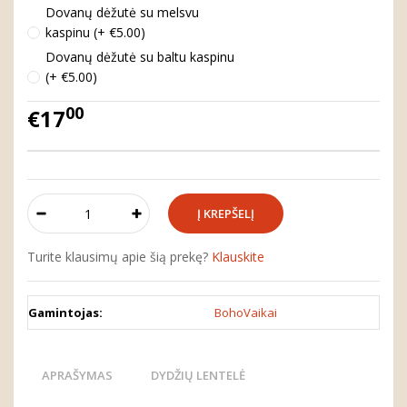
Dovanų dėžutė su melsvu
kaspinu (+ €5.00)
Dovanų dėžutė su baltu kaspinu
(+ €5.00)
00
€17
Turite klausimų apie šią prekę?
Klauskite
Gamintojas:
BohoVaikai
APRAŠYMAS
DYDŽIŲ LENTELĖ