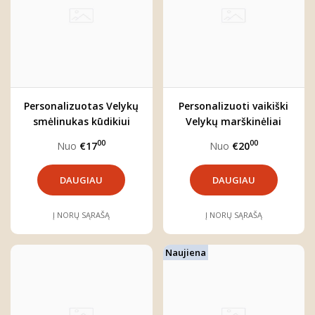
Personalizuotas Velykų
Personalizuoti vaikiški
smėlinukas kūdikiui
Velykų marškinėliai
"RAIDĖ"
"Kiškutė"
00
00
Nuo
€17
Nuo
€20
DAUGIAU
DAUGIAU
Į NORŲ SĄRAŠĄ
Į NORŲ SĄRAŠĄ
Naujiena