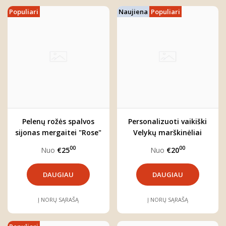
Populiari
Naujiena
Populiari
Pelenų rožės spalvos
Personalizuoti vaikiški
sijonas mergaitei "Rose"
Velykų marškinėliai
"Kiškutė"
00
00
Nuo
€25
Nuo
€20
DAUGIAU
DAUGIAU
Į NORŲ SĄRAŠĄ
Į NORŲ SĄRAŠĄ