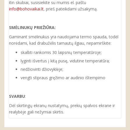
itin skubiai, susisiekite su mumis el. paštu
info@bohovaikai.lt
, prieš pateikdami užsakymą.
SMĖLINUKŲ
PRIEŽIŪRA:
Gaminant smėlinukus yra naudojama termo spauda, todėl
norėdami, kad drabužėlis tarnautų ilgiau, nepamirškite:
skalbti rankomis 30 laipsnių temperatūroje;
lyginti išvertus į kitą pusę, vidutine temperatūra;
nedžiovinti džiovyklėje;
vengti stipraus gręžimo ar audinio ištempimo
SVARBU
:
Dėl skirtingų ekranų nustatymų, prekių spalvos ekrane ir
realybėje gali nežymiai skirtis.