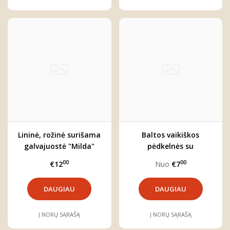
Lininė, rožinė surišama
Baltos vaikiškos
galvajuostė "Milda"
pėdkelnės su
kaspinėliais
00
00
€12
Nuo
€7
DAUGIAU
DAUGIAU
Į NORŲ SĄRAŠĄ
Į NORŲ SĄRAŠĄ