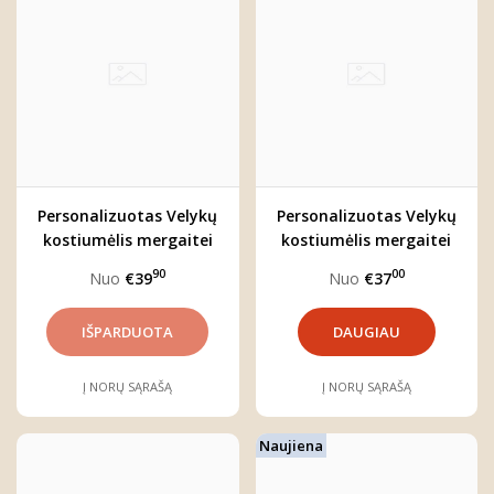
Personalizuotas Velykų
Personalizuotas Velykų
kostiumėlis mergaitei
kostiumėlis mergaitei
"Kiškutė"
"Pavasaris"
90
00
Nuo
€39
Nuo
€37
DAUGIAU
Į NORŲ SĄRAŠĄ
Į NORŲ SĄRAŠĄ
Naujiena