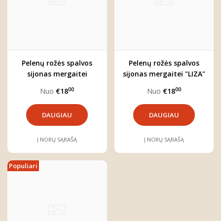
Pelenų rožės spalvos
Pelenų rožės spalvos
sijonas mergaitei
sijonas mergaitei "LIZA"
"ARIELĖ"
00
00
Nuo
€18
Nuo
€18
DAUGIAU
DAUGIAU
Į NORŲ SĄRAŠĄ
Į NORŲ SĄRAŠĄ
Populiari