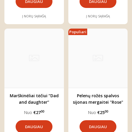
DAUGIAU
DAUGIAU
Į NORŲ SĄRAŠĄ
Į NORŲ SĄRAŠĄ
Populiari
Marškinėliai tėčiui “Dad
Pelenų rožės spalvos
and daughter”
sijonas mergaitei "Rose"
00
00
Nuo
€27
Nuo
€25
DAUGIAU
DAUGIAU