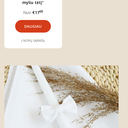
myliu tėtį"
00
Nuo
€17
DAUGIAU
Į NORŲ SĄRAŠĄ