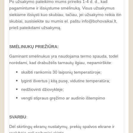
Po užsakymo pateikimo mums prireiks 1-4 d. d., kad
pagamintume ir išsiųstume smėlinuką. Visus užsakymus
siekiame išsiųsti kuo skubiau, tačiau, jei užsakymo reikia itin
skubiai, susisiekite su mumis el. paštu info@bohovaikai.lt,
prieš pateikdami užsakymą.
SMĖLINUKŲ
PRIEŽIŪRA:
Gaminant smėlinukus yra naudojama termo spauda, todėl
norėdami, kad drabužėlis tarnautų ilgiau, nepamirškite:
skalbti rankomis 30 laipsnių temperatūroje;
lyginti išvertus į kitą pusę, vidutine temperatūra;
nedžiovinti džiovyklėje;
vengti stipraus gręžimo ar audinio ištempimo
SVARBU
:
Dėl skirtingų ekranų nustatymų, prekių spalvos ekrane ir