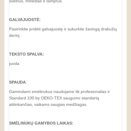
švelnus, minkštas ir tamprus.
GALVAJUOSTĖ:
Pasirinkite pridėti galvajuostę ir sukurkite žavingą drabužių
derinį.
TEKSTO SPALVA:
juoda
SPAUDA
:
Gamindami smėlinukus naudojame tik profesionalias ir
Standard 100 by OEKO-TEX saugumo standartą
atitinkančias, vaikams saugias medžiagas.
SMĖLINUKŲ GAMYBOS LAIKAS: