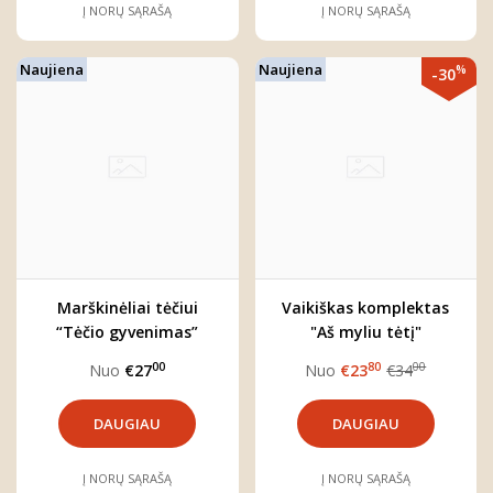
Į NORŲ SĄRAŠĄ
Į NORŲ SĄRAŠĄ
Naujiena
Naujiena
%
-30
Marškinėliai tėčiui
Vaikiškas komplektas
“Tėčio gyvenimas”
"Aš myliu tėtį"
00
80
00
Nuo
€27
Nuo
€23
€34
DAUGIAU
DAUGIAU
Į NORŲ SĄRAŠĄ
Į NORŲ SĄRAŠĄ