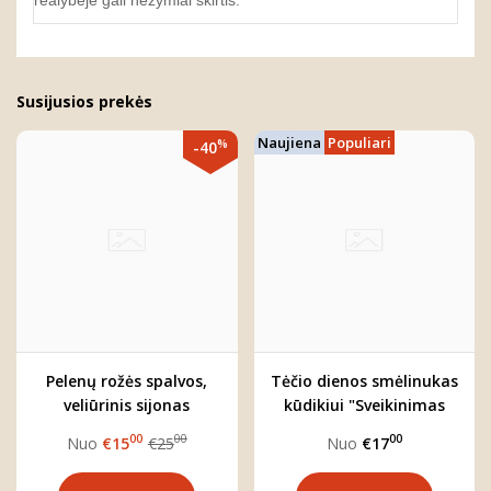
realybėje gali nežymiai skirtis.
Susijusios prekės
Naujiena
Populiari
%
-40
Pelenų rožės spalvos,
Tėčio dienos smėlinukas
veliūrinis sijonas
kūdikiui "Sveikinimas
mergaitei "Rose"
tėčiui"
00
00
00
Nuo
€15
€25
Nuo
€17