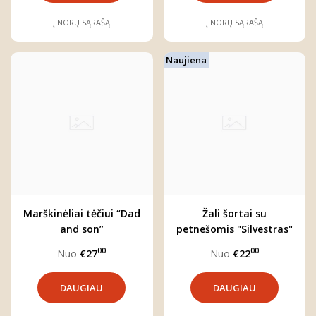
Į NORŲ SĄRAŠĄ
Į NORŲ SĄRAŠĄ
Naujiena
Marškinėliai tėčiui “Dad
Žali šortai su
and son”
petnešomis "Silvestras"
00
00
Nuo
€27
Nuo
€22
DAUGIAU
DAUGIAU