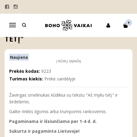
Pagrindinis
KOLEKCIJOS
"ŠEIMA"
SMĖLINUKAI
Smėlinukas kūdikiui "Aš myliu tėtį"
0
Navigacija
SMĖLINUKAS KŪDIKIUI "AŠ MYLIU
TĖTĮ"
Naujiena
Į NORŲ SĄRAŠĄ
Prekės kodas:
9223
Turimas kiekis:
Prekė sandėlyje
Žavingas smėlinukas kūdikiui su tekstu "Aš myliu tėtį" ir
širdelėmis.
Galite rinktis ilgomis arba trumpomis rankovėmis.
Pagaminama ir išsiunčiama per 1-4 d. d.
Sukurta ir pagaminta Lietuvoje!