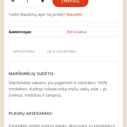
Turite klausimų apie šią prekę?
Klauskite
Gamintojas:
BohoVaikai
APRAŠYMAS
(0) ATSILIEPIMAI
MARŠKINĖLIŲ SUDĖTIS:
Marškinėliai vaikams yra pagaminti iš natūralios 100%
medvilnės. Audinys tobulai tinka mažų vaikų odai – jis
švelnus, minkštas ir tamprus.
PLAUKŲ AKSESUARAS:
Pasirinkite pridėti norimą plaukų aksesuarą su kaspinėliu ir