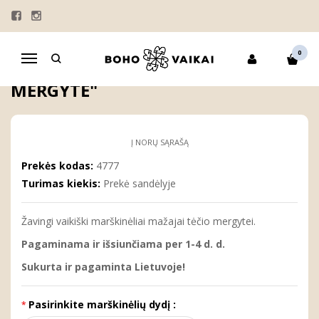
Pagrindinis
KOLEKCIJOS
"ŠEIMA"
MARŠKINĖLIAI
Vaikiški marškinėliai "Tėčio mergytė"
0
Navigacija
VAIKIŠKI MARŠKINĖLIAI "TĖČIO
MERGYTĖ"
Į NORŲ SĄRAŠĄ
Prekės kodas:
4777
Turimas kiekis:
Prekė sandėlyje
Žavingi vaikiški marškinėliai mažajai tėčio mergytei.
Pagaminama ir išsiunčiama per 1-4 d. d.
Sukurta ir pagaminta Lietuvoje!
Pasirinkite marškinėlių dydį :