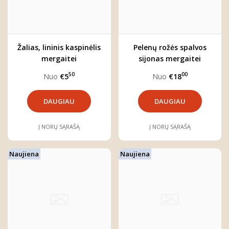
Žalias, lininis kaspinėlis
Pelenų rožės spalvos
mergaitei
sijonas mergaitei
"ARIELĖ"
50
00
Nuo
€5
Nuo
€18
DAUGIAU
DAUGIAU
Į NORŲ SĄRAŠĄ
Į NORŲ SĄRAŠĄ
Naujiena
Naujiena