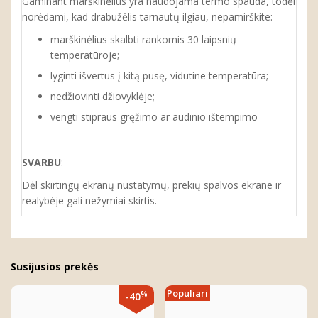
Gaminant marškinėlius yra naudojama termo spauda, todėl
norėdami, kad drabužėlis tarnautų ilgiau, nepamirškite:
marškinėlius skalbti rankomis 30 laipsnių
temperatūroje;
lyginti išvertus į kitą pusę, vidutine temperatūra;
nedžiovinti džiovyklėje;
vengti stipraus gręžimo ar audinio ištempimo
SVARBU
:
Dėl skirtingų ekranų nustatymų, prekių spalvos ekrane ir
realybėje gali nežymiai skirtis.
Susijusios prekės
Populiari
%
-40