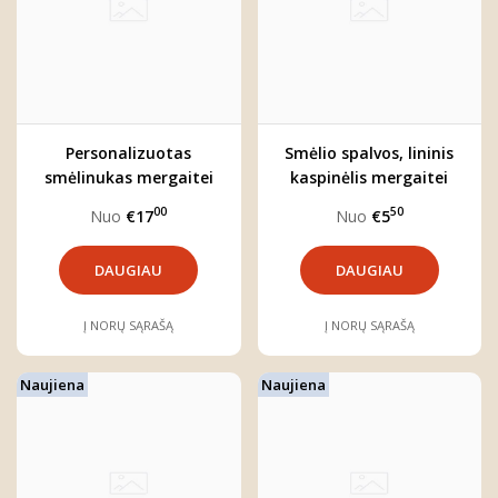
Personalizuotas
Smėlio spalvos, lininis
smėlinukas mergaitei
kaspinėlis mergaitei
"Boho zuikutė"
00
50
Nuo
€17
Nuo
€5
DAUGIAU
DAUGIAU
Į NORŲ SĄRAŠĄ
Į NORŲ SĄRAŠĄ
Naujiena
Naujiena