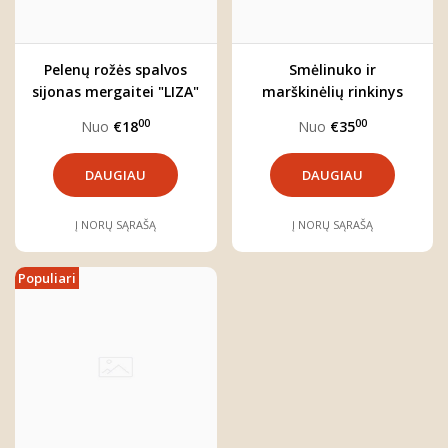
Pelenų rožės spalvos
Smėlinuko ir
sijonas mergaitei "LIZA"
marškinėlių rinkinys
"Sesės"
00
00
Nuo
€18
Nuo
€35
DAUGIAU
DAUGIAU
Į NORŲ SĄRAŠĄ
Į NORŲ SĄRAŠĄ
Populiari