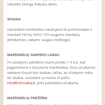
sukurkite žavingą drabužių derinį.
SPAUDA
:
Gamindami marškinėlius naudojame tik profesionalias ir
Standard 100 by OEKO-TEX saugumo standartą
atitinkančias, vaikams saugias medžiagas.
MARŠKINĖLIŲ GAMYBOS LAIKAS:
Po užsakymo pateikimo mums prireiks 1-4 d.d., kad
pagamintume ir išsiųstume marškinėlius. Visus užsakymus
siekiame išsiųsti kuo skubiau, tačiau, jei užsakymo reikia
itin skubiai, susisiekite su mumis el. paštu
info@bohovaikai.lt
, prieš pateikdami užsakymą.
MARŠKINĖLIŲ PRIEŽIŪRA: