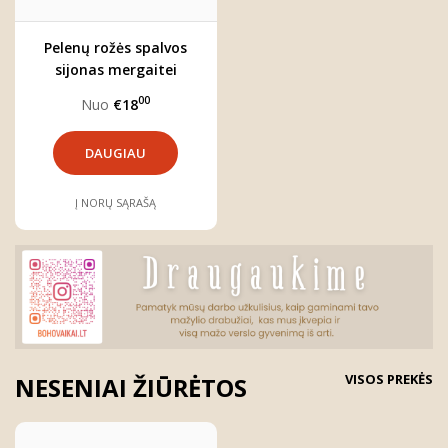
Pelenų rožės spalvos
sijonas mergaitei
"LULU"
00
Nuo
€18
DAUGIAU
Į NORŲ SĄRAŠĄ
VISOS PREKĖS
NESENIAI ŽIŪRĖTOS