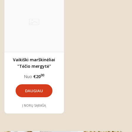
Vaikiški marškinėliai
"Tėčio mergytė"
00
Nuo
€20
DAUGIAU
Į NORŲ SĄRAŠĄ