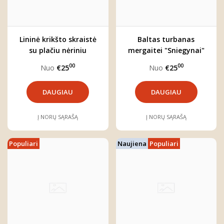
Lininė krikšto skraistė
Baltas turbanas
su plačiu nėriniu
mergaitei "Sniegynai"
"Sniegynai"
00
00
Nuo
€25
Nuo
€25
DAUGIAU
DAUGIAU
Į NORŲ SĄRAŠĄ
Į NORŲ SĄRAŠĄ
Populiari
Naujiena
Populiari