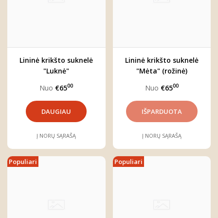
Lininė krikšto suknelė
Lininė krikšto suknelė
"Luknė"
"Mėta" (rožinė)
00
00
Nuo
€65
Nuo
€65
DAUGIAU
Į NORŲ SĄRAŠĄ
Į NORŲ SĄRAŠĄ
Populiari
Populiari