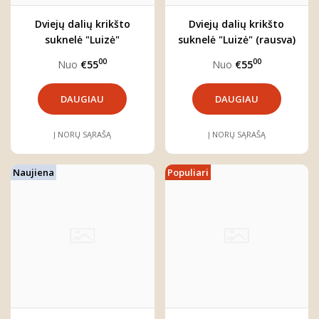
Dviejų dalių krikšto
Dviejų dalių krikšto
suknelė "Luizė"
suknelė "Luizė" (rausva)
00
00
Nuo
€55
Nuo
€55
DAUGIAU
DAUGIAU
Į NORŲ SĄRAŠĄ
Į NORŲ SĄRAŠĄ
Naujiena
Populiari