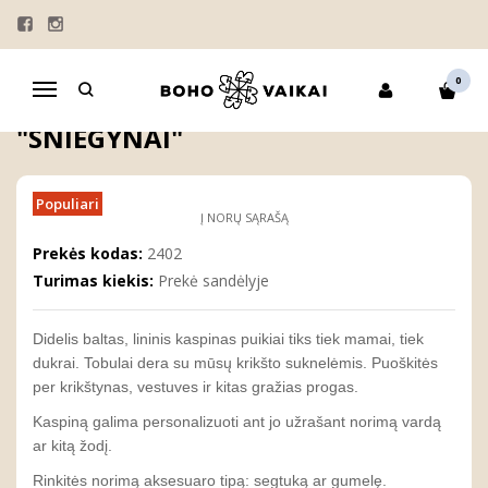
Pagrindinis
MERGAITĖMS
PLAUKŲ AKSESUARAI
PLAUKŲ SEGTUKAI
Baltas lininis kaspinas "Sniegynai"
0
Navigacija
BALTAS LININIS KASPINAS
"SNIEGYNAI"
Populiari
Į NORŲ SĄRAŠĄ
Prekės kodas:
2402
Turimas kiekis:
Prekė sandėlyje
Didelis baltas, lininis kaspinas puikiai tiks tiek mamai, tiek
dukrai.
Tobulai dera su mūsų krikšto suknelėmis. Puoškitės
per krikštynas, vestuves ir kitas gražias progas.
Kaspiną galima personalizuoti ant jo užrašant norimą vardą
ar kitą žodį.
Rinkitės norimą aksesuaro tipą: segtuką ar gumelę.