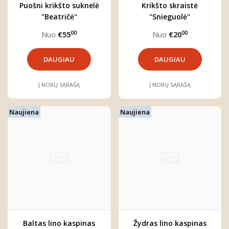
Puošni krikšto suknelė
Krikšto skraistė
"Beatričė"
"Snieguolė"
00
00
Nuo
€55
Nuo
€20
DAUGIAU
DAUGIAU
Į NORŲ SĄRAŠĄ
Į NORŲ SĄRAŠĄ
Naujiena
Naujiena
Baltas lino kaspinas
Žydras lino kaspinas