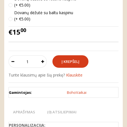
(+ €5.00)
Dovanų dėžutė su baltu kaspinu
(+ €5.00)
00
€15
Turite klausimų apie šią prekę?
Klauskite
Gamintojas:
BohoVaikai
APRAŠYMAS
(0) ATSILIEPIMAI
PERSONALIZACIJA: