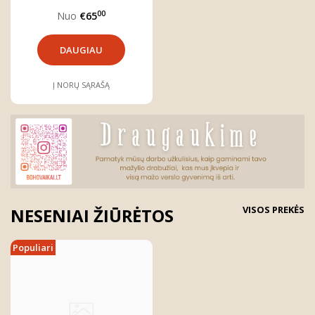
00
Nuo
€65
DAUGIAU
Į NORŲ SĄRAŠĄ
VISOS PREKĖS
NESENIAI ŽIŪRĖTOS
Populiari