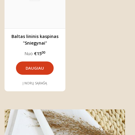
Baltas lininis kaspinas
"Sniegynai"
00
Nuo
€15
DAUGIAU
Į NORŲ SĄRAŠĄ