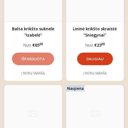
Balta krikšto suknelė
Lininė krikšto skraistė
"Izabelė"
"Sniegynai"
00
00
Nuo
€65
Nuo
€23
DAUGIAU
Į NORŲ SĄRAŠĄ
Į NORŲ SĄRAŠĄ
Naujiena