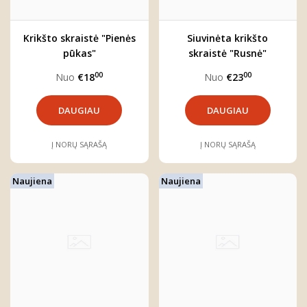
Krikšto skraistė "Pienės
Siuvinėta krikšto
pūkas"
skraistė "Rusnė"
00
00
Nuo
€18
Nuo
€23
DAUGIAU
DAUGIAU
Į NORŲ SĄRAŠĄ
Į NORŲ SĄRAŠĄ
Naujiena
Naujiena