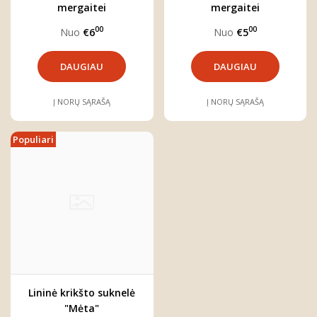
mergaitei
mergaitei
00
00
Nuo
€6
Nuo
€5
DAUGIAU
DAUGIAU
Į NORŲ SĄRAŠĄ
Į NORŲ SĄRAŠĄ
Populiari
Lininė krikšto suknelė
"Mėta"