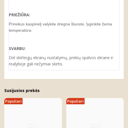
PRIEŽIŪRA:
Prireikus kaspinėlį valykite drėgna šluoste, lyginkite žema
temperatūra.
SVARBU:
Dėl skirtingų ekranų nustatymų, prekių spalvos ekrane ir
realybėje gali nežymiai skirtis.
Susijusios prekės
Populiari
Populiari