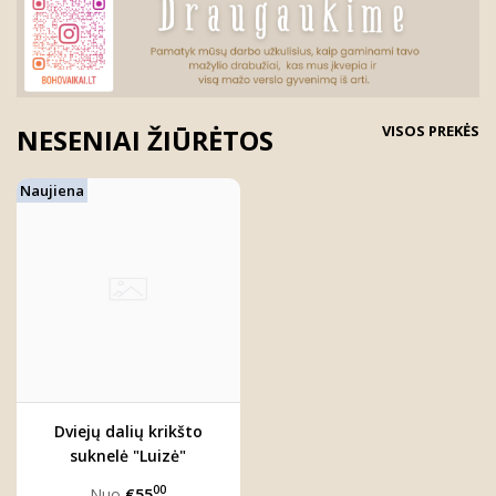
VISOS PREKĖS
NESENIAI ŽIŪRĖTOS
Naujiena
Dviejų dalių krikšto
suknelė "Luizė"
00
Nuo
€55