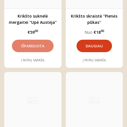
Krikšto suknelė
Krikšto skraistė "Pienės
mergaitei "Upė Austėja"
pūkas"
00
00
€59
Nuo
€18
DAUGIAU
Į NORŲ SĄRAŠĄ
Į NORŲ SĄRAŠĄ