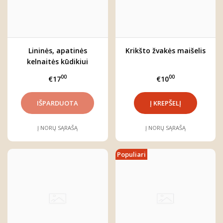
Lininės, apatinės
Krikšto žvakės maišelis
kelnaitės kūdikiui
"Sniegynai"
00
00
€17
€10
Į NORŲ SĄRAŠĄ
Į NORŲ SĄRAŠĄ
Populiari