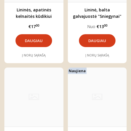
Lininės, apatinės
Lininė, balta
kelnaitės kūdikiui
galvajuostė "Sniegynai"
"Gėlynai"
00
00
€17
Nuo
€13
DAUGIAU
DAUGIAU
Į NORŲ SĄRAŠĄ
Į NORŲ SĄRAŠĄ
Naujiena