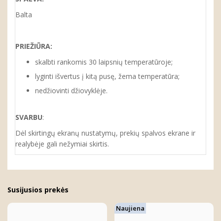
Balta
PRIEŽIŪRA:
skalbti rankomis 30 laipsnių temperatūroje;
lyginti išvertus į kitą pusę, žema temperatūra;
nedžiovinti džiovyklėje.
SVARBU
:
Dėl skirtingų ekranų nustatymų, prekių spalvos ekrane ir
realybėje gali nežymiai skirtis.
Susijusios prekės
Naujiena