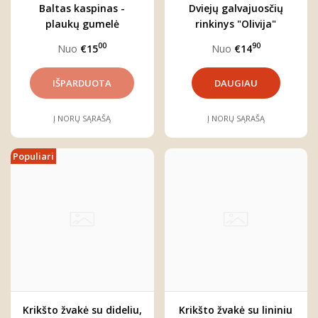
Baltas kaspinas -
Dviejų galvajuosčių
plaukų gumelė
rinkinys "Olivija"
"Sniegynai"
00
90
Nuo
€15
Nuo
€14
DAUGIAU
Į NORŲ SĄRAŠĄ
Į NORŲ SĄRAŠĄ
Populiari
Krikšto žvakė su dideliu,
Krikšto žvakė su lininiu