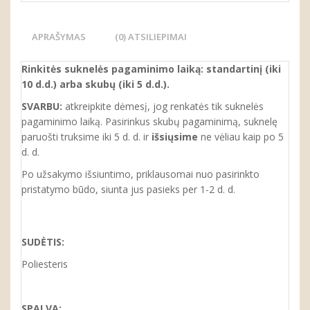
APRAŠYMAS
(0) ATSILIEPIMAI
Rinkitės suknelės pagaminimo laiką: standartinį (iki
10 d.d.) arba skubų (iki 5 d.d.).
SVARBU:
atkreipkite dėmesį, jog renkatės tik suknelės
pagaminimo laiką. Pasirinkus skubų pagaminimą, suknelę
paruošti truksime iki 5 d. d. ir
išsiųsime
ne vėliau kaip po 5
d. d.
Po užsakymo išsiuntimo, priklausomai nuo pasirinkto
pristatymo būdo, siunta jus pasieks per 1-2 d. d.
SUDĖTIS:
Poliesteris
SPALVA: