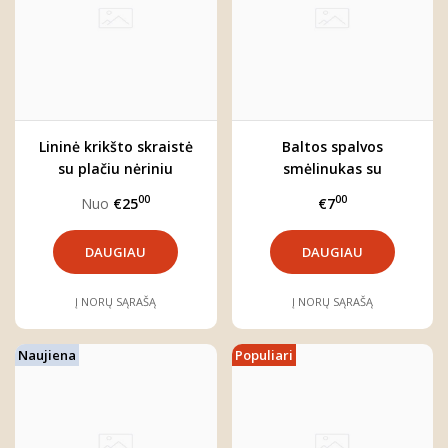
Lininė krikšto skraistė
Baltos spalvos
su plačiu nėriniu
smėlinukas su
"Sniegynai"
petnešėlėmis
00
00
Nuo
€25
€7
DAUGIAU
DAUGIAU
Į NORŲ SĄRAŠĄ
Į NORŲ SĄRAŠĄ
Naujiena
Populiari