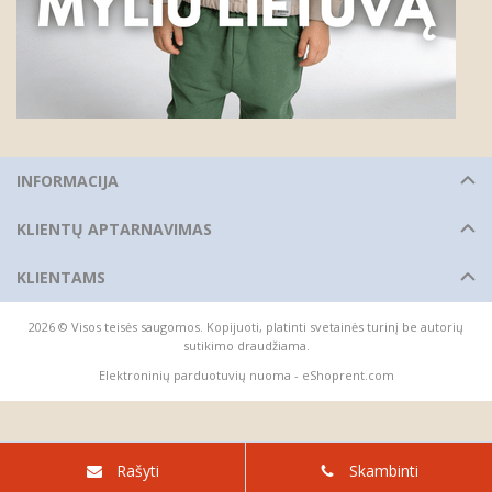
INFORMACIJA
KLIENTŲ APTARNAVIMAS
KLIENTAMS
2026 © Visos teisės saugomos. Kopijuoti, platinti svetainės turinį be autorių
sutikimo draudžiama.
Elektroninių parduotuvių nuoma
-
eShoprent.com
Rašyti
Skambinti