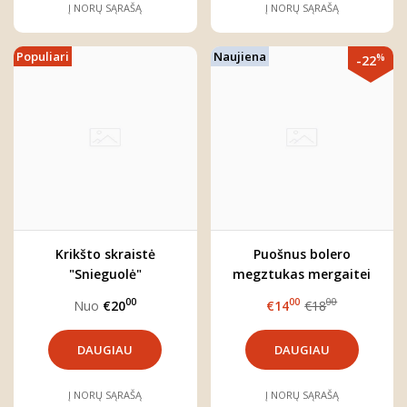
Į NORŲ SĄRAŠĄ
Į NORŲ SĄRAŠĄ
Populiari
Naujiena
%
-22
Krikšto skraistė
Puošnus bolero
"Snieguolė"
megztukas mergaitei
(rožinis)
00
00
00
Nuo
€20
€14
€18
DAUGIAU
DAUGIAU
Į NORŲ SĄRAŠĄ
Į NORŲ SĄRAŠĄ