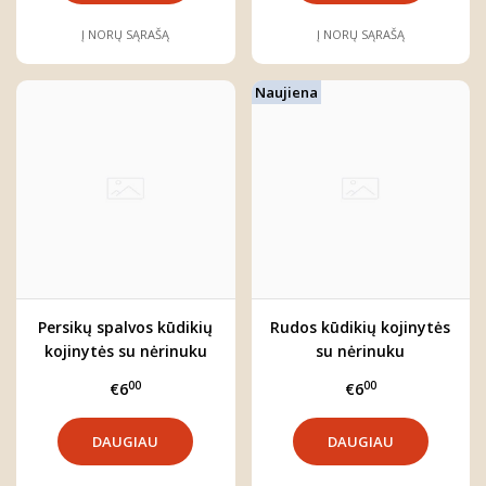
Į NORŲ SĄRAŠĄ
Į NORŲ SĄRAŠĄ
Naujiena
Persikų spalvos kūdikių
Rudos kūdikių kojinytės
kojinytės su nėrinuku
su nėrinuku
00
00
€6
€6
DAUGIAU
DAUGIAU