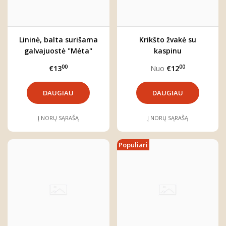
Lininė, balta surišama
Krikšto žvakė su
galvajuostė "Mėta"
kaspinu
00
00
€13
Nuo
€12
DAUGIAU
DAUGIAU
Į NORŲ SĄRAŠĄ
Į NORŲ SĄRAŠĄ
Populiari