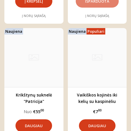
Į NORŲ SĄRAŠĄ
Į NORŲ SĄRAŠĄ
Naujiena
Naujiena
Populiari
Krikštynų suknelė
Vaikiškos kojinės iki
"Patricija"
kelių su kaspinėliu
00
00
Nuo
€55
€7
DAUGIAU
DAUGIAU