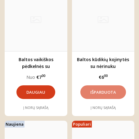
Baltos vaikiškos
Baltos kūdikių kojinytės
pėdkelnės su
su nėrinuku
kaspinėliais
00
00
Nuo
€7
€6
DAUGIAU
Į NORŲ SĄRAŠĄ
Į NORŲ SĄRAŠĄ
Naujiena
Populiari