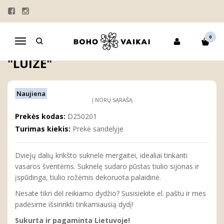
Pagrindinis
MERGAITĖMS
SUKNELĖS
Dviejų dalių krikšto suknelė "Luizė"
0
Navigacija
DVIEJŲ DALIŲ KRIKŠTO SUKNELĖ
"LUIZĖ"
Naujiena
Į NORŲ SĄRAŠĄ
Prekės kodas:
D250201
Turimas kiekis:
Prekė sandėlyje
Dviejų dalių krikšto suknelė mergaitei, idealiai tinkanti
vasaros šventėms. Suknelę sudaro pūstas tiulio sijonas ir
įspūdinga, tiulio rožėmis dekoruota palaidinė.
Nesate tikri dėl reikiamo dydžio? Susisiekite el. paštu ir mes
padėsime išsirinkti tinkamiausią dydį!
Sukurta ir pagaminta Lietuvoje!