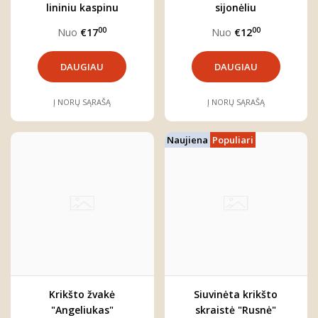
lininiu kaspinu
sijonėliu
00
00
Nuo
€17
Nuo
€12
DAUGIAU
DAUGIAU
Į NORŲ SĄRAŠĄ
Į NORŲ SĄRAŠĄ
Naujiena
Populiari
Krikšto žvakė
Siuvinėta krikšto
"Angeliukas"
skraistė "Rusnė"