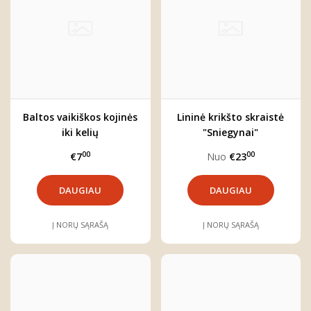
Baltos vaikiškos kojinės
Lininė krikšto skraistė
iki kelių
"Sniegynai"
00
00
€7
Nuo
€23
DAUGIAU
DAUGIAU
Į NORŲ SĄRAŠĄ
Į NORŲ SĄRAŠĄ