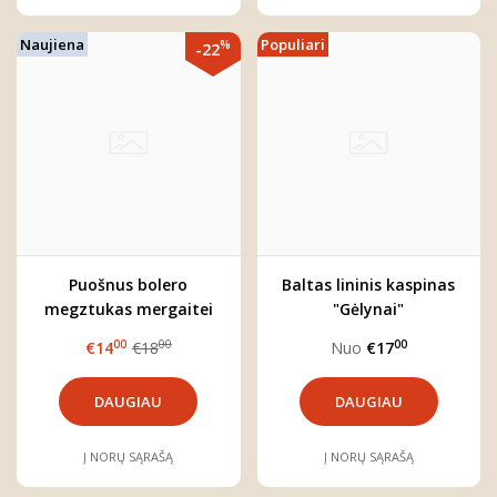
Naujiena
Populiari
%
-22
Puošnus bolero
Baltas lininis kaspinas
megztukas mergaitei
"Gėlynai"
(kreminis)
00
00
00
€14
€18
Nuo
€17
DAUGIAU
DAUGIAU
Į NORŲ SĄRAŠĄ
Į NORŲ SĄRAŠĄ