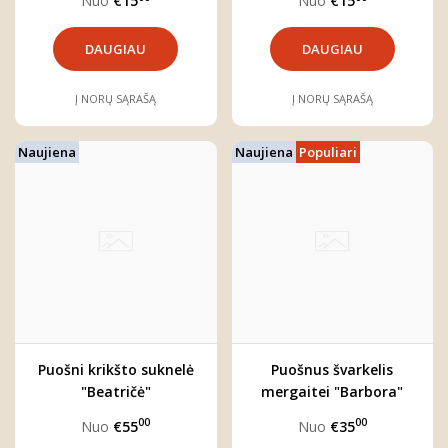
Nuo
€15
Nuo
€15
DAUGIAU
DAUGIAU
Į NORŲ SĄRAŠĄ
Į NORŲ SĄRAŠĄ
Naujiena
Naujiena
Populiari
Puošni krikšto suknelė
Puošnus švarkelis
"Beatričė"
mergaitei "Barbora"
00
00
Nuo
€55
Nuo
€35