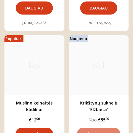
DAUGIAU
DAUGIAU
Į NORŲ SĄRAŠĄ
Į NORŲ SĄRAŠĄ
Populiari
Naujiena
Muslino kelnaitės
Krikštynų suknelė
kūdikiui
"Elžbieta"
00
00
€12
Nuo
€55