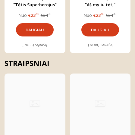
"Tėtis Superherojus"
"Aš myliu tėtį"
80
00
80
00
Nuo
€23
€34
Nuo
€23
€34
DAUGIAU
DAUGIAU
Į NORŲ SĄRAŠĄ
Į NORŲ SĄRAŠĄ
STRAIPSNIAI