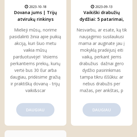
2023-10-18
2023-09-13
Dovana jums | Trijų
Vaikiški drabužių
atvirukų rinkinys
dydžiai: 5 patarimai,
kiekvienam
kaip juos suprasti ir
Mielieji mūsų, norime
Nesvarbu, ar esate, ką tik
pasirinkti
pasidalinti žinia apie puikią
naujagimio susilaukusi
akciją, kuri šiuo metu
mama ar auginate jau į
vaikia mūsų
mokyklą pradėjusį eiti
parduotuvėje! Visiems
vaiką, perkant jiems
perkantiems prekių, kurių
drabužius dažnai gero
vertė bus 30 Eur arba
dydžio pasirinkimas
daugiau, pridėsime gražią
tampa tikru iššūkiu: ar
ir praktišką dovaną - trijų
nebus drabužis per
vaiki&scar
mažas, per ankštas, p
DAUGIAU
DAUGIAU