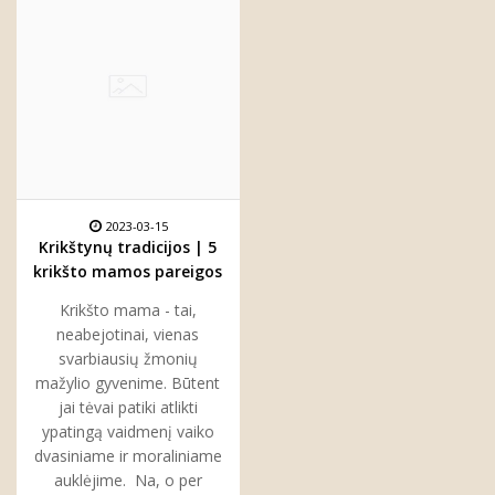
2023-03-15
Krikštynų tradicijos | 5
krikšto mamos pareigos
per krikštynas
Krikšto mama - tai,
neabejotinai, vienas
svarbiausių žmonių
mažylio gyvenime. Būtent
jai tėvai patiki atlikti
ypatingą vaidmenį vaiko
dvasiniame ir moraliniame
auklėjime. Na, o per