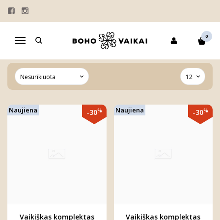
YPATINGI PASIŪLYMAI
Pagrindinis
DOVANOS
VELYKŲ MARŠKINĖLIAI
0
Navigacija
MAMOS DIENOS DOVANOS
YPATINGI PASIŪLYMAI
Naujiena
Naujiena
%
%
-30
-30
Vaikiškas komplektas
Vaikiškas komplektas