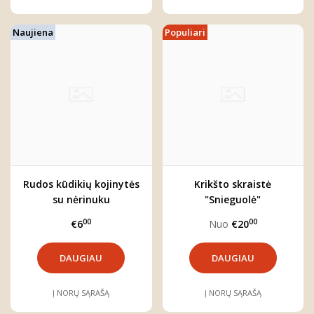
Naujiena
Populiari
Rudos kūdikių kojinytės
Krikšto skraistė
su nėrinuku
"Snieguolė"
00
00
€6
Nuo
€20
DAUGIAU
DAUGIAU
Į NORŲ SĄRAŠĄ
Į NORŲ SĄRAŠĄ