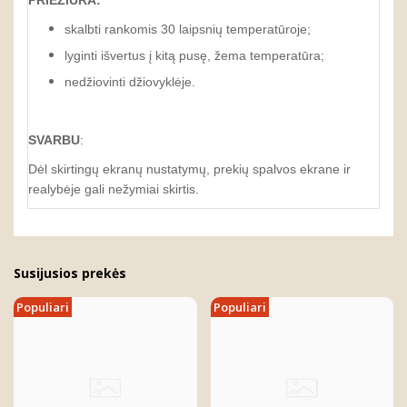
PRIEŽIŪRA:
skalbti rankomis 30 laipsnių temperatūroje;
lyginti išvertus į kitą pusę, žema temperatūra;
nedžiovinti džiovyklėje.
SVARBU
:
Dėl skirtingų ekranų nustatymų, prekių spalvos ekrane ir
realybėje gali nežymiai skirtis.
Susijusios prekės
Populiari
Populiari