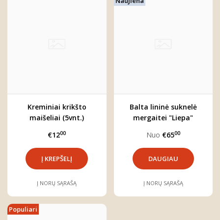
Naujiena
Kreminiai krikšto
Balta lininė suknelė
maišeliai (5vnt.)
mergaitei "Liepa"
00
00
€12
Nuo
€65
DAUGIAU
Į NORŲ SĄRAŠĄ
Į NORŲ SĄRAŠĄ
Populiari