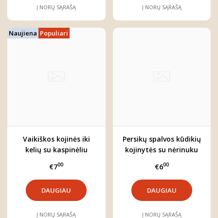
Į NORŲ SĄRAŠĄ
Į NORŲ SĄRAŠĄ
Naujiena
Populiari
Vaikiškos kojinės iki
Persikų spalvos kūdikių
kelių su kaspinėliu
kojinytės su nėrinuku
00
00
€7
€6
DAUGIAU
DAUGIAU
Į NORŲ SĄRAŠĄ
Į NORŲ SĄRAŠĄ