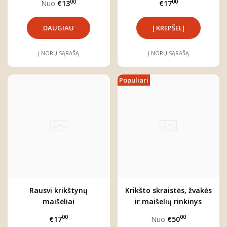
00
00
Nuo
€13
€17
DAUGIAU
Į NORŲ SĄRAŠĄ
Į NORŲ SĄRAŠĄ
Populiari
Rausvi krikštynų
Krikšto skraistės, žvakės
maišeliai
ir maišelių rinkinys
00
00
€17
Nuo
€50