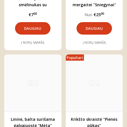
smėlinukas su
mergaitei "Sniegynai"
petnešėlėmis
00
00
€7
Nuo
€25
DAUGIAU
DAUGIAU
Į NORŲ SĄRAŠĄ
Į NORŲ SĄRAŠĄ
Populiari
Lininė, balta surišama
Krikšto skraistė "Pienės
galvajuostė "Mėta"
pūkas"