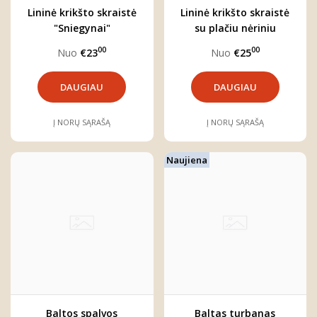
Lininė krikšto skraistė
Lininė krikšto skraistė
"Sniegynai"
su plačiu nėriniu
"Sniegynai"
00
00
Nuo
€23
Nuo
€25
DAUGIAU
DAUGIAU
Į NORŲ SĄRAŠĄ
Į NORŲ SĄRAŠĄ
Naujiena
Baltos spalvos
Baltas turbanas