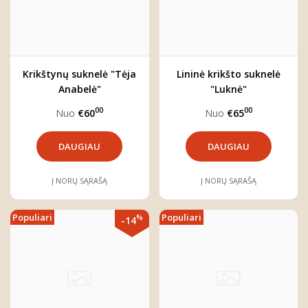
Krikštynų suknelė "Tėja
Lininė krikšto suknelė
Anabelė"
"Luknė"
00
00
Nuo
€60
Nuo
€65
DAUGIAU
DAUGIAU
Į NORŲ SĄRAŠĄ
Į NORŲ SĄRAŠĄ
Populiari
Populiari
%
-14