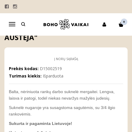
Pagrindinis
KRIKŠTYNOS
KRIKŠTO SUKNELĖS
Krikšto suknelė mergaitei "Upė Austėja"
0
Navigacija
KRIKŠTO SUKNELĖ MERGAITEI "UPĖ
AUSTĖJA"
Į NORŲ SĄRAŠĄ
Prekės kodas:
D15002519
Turimas kiekis:
Išparduota
Balta, nėriniuota rankų darbo suknelė mergaitei. Lengva,
laisva ir patogi, todėl niekas nevaržys mažylės judesių.
Suknelė nugaroje yra susagstoma sagutėmis, su 3/4 ilgio
rankovėmis.
Sukurta ir pagaminta Lietuvoje!