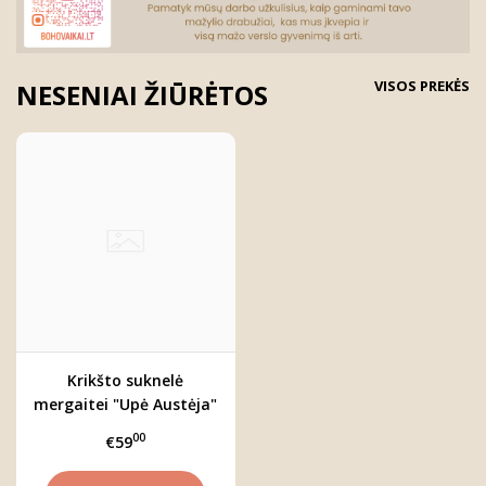
VISOS PREKĖS
NESENIAI ŽIŪRĖTOS
Krikšto suknelė
mergaitei "Upė Austėja"
00
€59