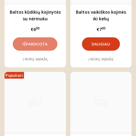
Baltos kūdikių kojinytės
Baltos vaikiškos kojinės
su nėrinuku
iki kelių
00
00
€6
€7
DAUGIAU
Į NORŲ SĄRAŠĄ
Į NORŲ SĄRAŠĄ
Populiari