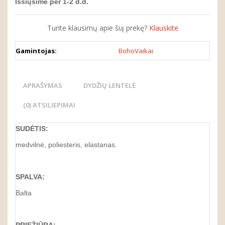
Išsiųsime per 1-2 d.d.
Turite klausimų apie šią prekę?
Klauskite
Gamintojas:
BohoVaikai
APRAŠYMAS
DYDŽIŲ LENTELĖ
(0) ATSILIEPIMAI
SUDĖTIS:
medvilnė, poliesteris, elastanas.
SPALVA:
Balta