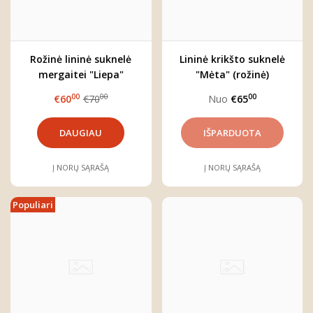
Rožinė lininė suknelė
Lininė krikšto suknelė
mergaitei "Liepa"
"Mėta" (rožinė)
00
00
00
€60
€70
Nuo
€65
DAUGIAU
Į NORŲ SĄRAŠĄ
Į NORŲ SĄRAŠĄ
Populiari