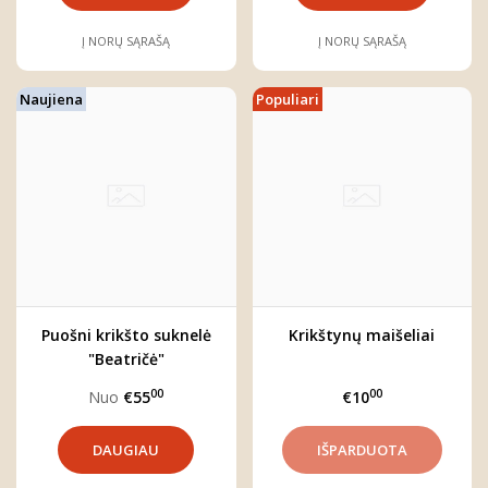
Į NORŲ SĄRAŠĄ
Į NORŲ SĄRAŠĄ
Naujiena
Populiari
Puošni krikšto suknelė
Krikštynų maišeliai
"Beatričė"
00
00
Nuo
€55
€10
DAUGIAU