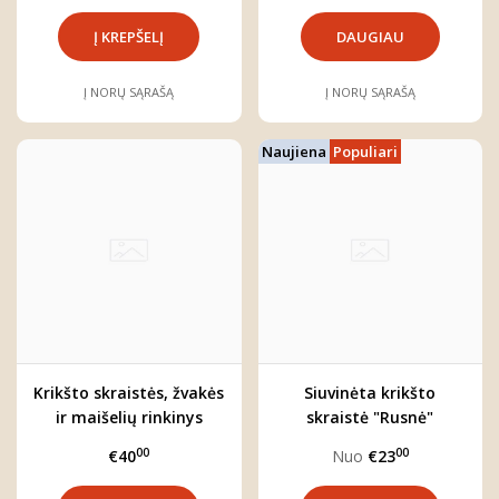
DAUGIAU
Į NORŲ SĄRAŠĄ
Į NORŲ SĄRAŠĄ
Naujiena
Populiari
Krikšto skraistės, žvakės
Siuvinėta krikšto
ir maišelių rinkinys
skraistė "Rusnė"
00
00
€40
Nuo
€23