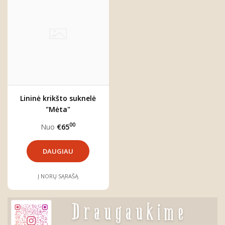
Lininė krikšto suknelė
"Mėta"
00
Nuo
€65
DAUGIAU
Į NORŲ SĄRAŠĄ