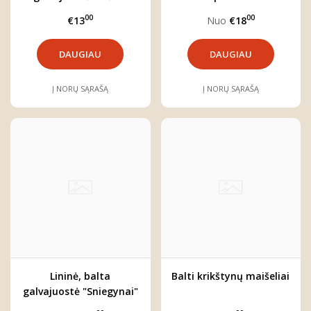
00
00
€13
Nuo
€18
DAUGIAU
DAUGIAU
Į NORŲ SĄRAŠĄ
Į NORŲ SĄRAŠĄ
Lininė, balta
Balti krikštynų maišeliai
galvajuostė "Sniegynai"