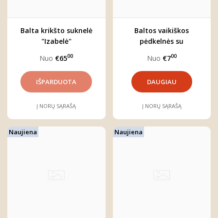
Balta krikšto suknelė
Baltos vaikiškos
"Izabelė"
pėdkelnės su
kaspinėliais
00
00
Nuo
€65
Nuo
€7
DAUGIAU
Į NORŲ SĄRAŠĄ
Į NORŲ SĄRAŠĄ
Naujiena
Naujiena