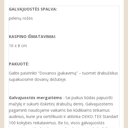
GALVAJUOSTĖS SPALVA:
pelenų rožės
KASPINO IŠMATAVIMAI:
10 x 8 cm
PAKUOTĖ:
Galite pasirinkti “Dovanos įpakavimą” – tuomet drabužėlius
supakuosime dovanų dėžutėje.
Galvajuostės mergaitėms
- tai puikus būdas papuošti
mažylę ir sukurti išskirtinį drabužių derinį. Galvajuostėms
pagaminti naudojame vaikams bei kūdikiams tinkamus
audinius, kurie yra sertifikuoti ir atitinka OEKO-TEX Standart
100 kokybės reikalavimus. Be to, visos galvajuostės