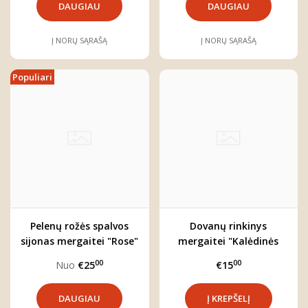
DAUGIAU
DAUGIAU
Į NORŲ SĄRAŠĄ
Į NORŲ SĄRAŠĄ
Populiari
Pelenų rožės spalvos
Dovanų rinkinys
sijonas mergaitei "Rose"
mergaitei "Kalėdinės
galvajuostės"
00
00
Nuo
€25
€15
DAUGIAU