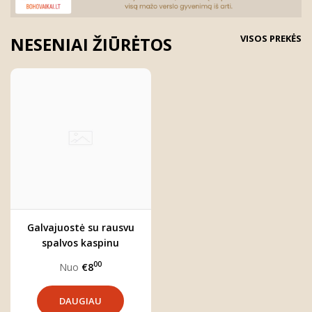
VISOS PREKĖS
NESENIAI ŽIŪRĖTOS
Galvajuostė su rausvu
spalvos kaspinu
00
Nuo
€8
DAUGIAU