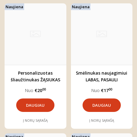
Naujiena
Naujiena
Personalizuotas
Smėlinukas naujagimiui
šliaužtinukas ŽĄSIUKAS
LABAS, PASAULI
00
00
Nuo
€20
Nuo
€17
DAUGIAU
DAUGIAU
Į NORŲ SĄRAŠĄ
Į NORŲ SĄRAŠĄ
Naujiena
Naujiena