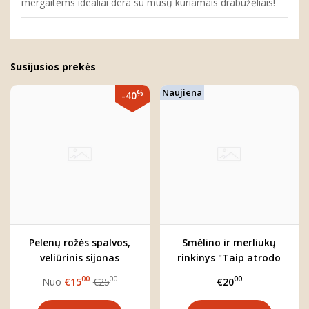
mergaitėms idealiai dera su mūsų kuriamais drabužėliais!
Susijusios prekės
Naujiena
%
-40
Pelenų rožės spalvos,
Smėlino ir merliukų
veliūrinis sijonas
rinkinys "Taip atrodo
mergaitei "Rose"
meilė"
00
00
00
Nuo
€15
€25
€20