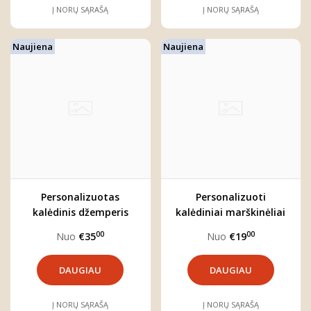
Į NORŲ SĄRAŠĄ
Į NORŲ SĄRAŠĄ
Naujiena
Naujiena
Personalizuotas
Personalizuoti
kalėdinis džemperis
kalėdiniai marškinėliai
vaikui "BRIEDŽIUKAS"
"BRIEDŽIUKAS"
00
00
Nuo
€35
Nuo
€19
DAUGIAU
DAUGIAU
Į NORŲ SĄRAŠĄ
Į NORŲ SĄRAŠĄ