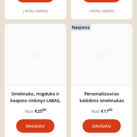
Į NORŲ SĄRAŠĄ
Į NORŲ SĄRAŠĄ
Naujiena
Smėlinuko, migduko ir
Personalizuotas
kaspino rinkinys LABAS,
kalėdinis smėlinukas
PASAULI
''BRIEDŽIUKAS''
00
00
Nuo
€25
Nuo
€17
DAUGIAU
DAUGIAU