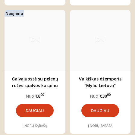
Naujiena
Galvajuostė su pelenų
Vaikiškas džemperis
rožės spalvos kaspinu
"Myliu Lietuvą"
00
00
Nuo
€8
Nuo
€30
DAUGIAU
DAUGIAU
Į NORŲ SĄRAŠĄ
Į NORŲ SĄRAŠĄ