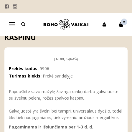
Pagrindinis
MERGAITĖMS
PLAUKŲ AKSESUARAI
GALVAJUOSTĖS
Galvajuostė su rausvu spalvos kaspinu
0
Navigacija
GALVAJUOSTĖ SU RAUSVU SPALVOS
KASPINU
Į NORŲ SĄRAŠĄ
Prekės kodas:
5906
Turimas kiekis:
Prekė sandėlyje
Papuoškite savo mažylę žavinga rankų darbo galvajuoste
su švelniu pelenų rožės spalvos kaspinu.
Galvajuostė yra švelni bei tampri, universalaus dydžio, todėl
tiks tiek naujagimiams, tiek vyresnio amžiaus mergaitėms.
Pagaminama ir išsiunčiama per 1-3 d. d.