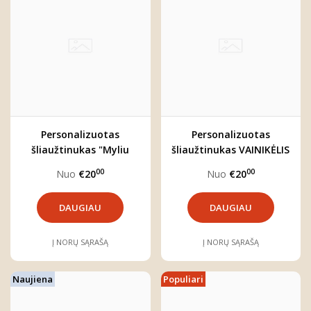
Personalizuotas
Personalizuotas
šliaužtinukas "Myliu
šliaužtinukas VAINIKĖLIS
Lietuvą"
00
00
Nuo
€20
Nuo
€20
DAUGIAU
DAUGIAU
Į NORŲ SĄRAŠĄ
Į NORŲ SĄRAŠĄ
Naujiena
Populiari