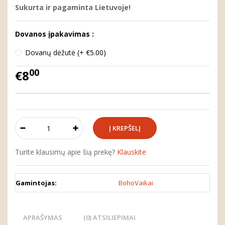
Sukurta ir pagaminta Lietuvoje!
Dovanos įpakavimas :
Dovanų dėžutė (+ €5.00)
00
€8
Turite klausimų apie šią prekę?
Klauskite
Gamintojas:
BohoVaikai
APRAŠYMAS
(0) ATSILIEPIMAI