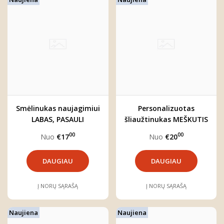
Smėlinukas naujagimiui
Personalizuotas
LABAS, PASAULI
šliaužtinukas MEŠKUTIS
00
00
Nuo
€17
Nuo
€20
DAUGIAU
DAUGIAU
Į NORŲ SĄRAŠĄ
Į NORŲ SĄRAŠĄ
Naujiena
Naujiena