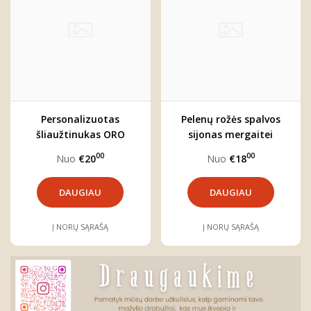
Personalizuotas
Pelenų rožės spalvos
šliaužtinukas ORO
sijonas mergaitei
BALIONAS
"LULU"
00
00
Nuo
€20
Nuo
€18
DAUGIAU
DAUGIAU
Į NORŲ SĄRAŠĄ
Į NORŲ SĄRAŠĄ