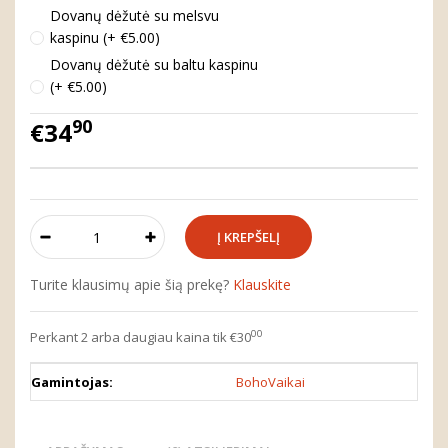
Dovanų dėžutė su melsvu
kaspinu (+ €5.00)
Dovanų dėžutė su baltu kaspinu
(+ €5.00)
90
€34
Turite klausimų apie šią prekę?
Klauskite
00
Perkant 2 arba daugiau kaina tik €30
Gamintojas:
BohoVaikai