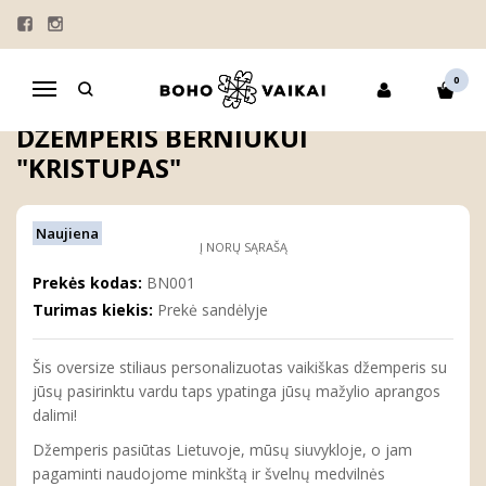
Pagrindinis
BERNIUKAMS
PERSONALIZUOTI MARŠKINĖLIAI
Personalizuotas vaikiškas džemperis berniukui "Kristupas"
0
Navigacija
PERSONALIZUOTAS VAIKIŠKAS
DŽEMPERIS BERNIUKUI
"KRISTUPAS"
Naujiena
Į NORŲ SĄRAŠĄ
Prekės kodas:
BN001
Turimas kiekis:
Prekė sandėlyje
Šis oversize stiliaus personalizuotas vaikiškas džemperis su
jūsų pasirinktu vardu taps ypatinga jūsų mažylio aprangos
dalimi!
Džemperis pasiūtas Lietuvoje, mūsų siuvykloje, o jam
pagaminti naudojome minkštą ir švelnų medvilnės