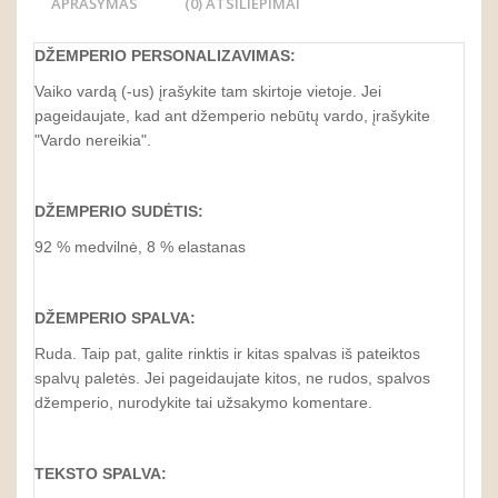
APRAŠYMAS
(0) ATSILIEPIMAI
DŽEMPERIO
PERSONALIZAVIMAS
:
Vaiko vardą (-us) įrašykite tam skirtoje vietoje. Jei
pageidaujate, kad ant džemperio nebūtų vardo, įrašykite
"Vardo nereikia".
DŽEMPERIO SUDĖTIS:
92 % medvilnė, 8 % elastanas
DŽEMPERIO SPALVA:
Ruda. Taip pat, galite rinktis ir kitas spalvas iš pateiktos
spalvų paletės. Jei pageidaujate kitos, ne rudos, spalvos
džemperio, nurodykite tai užsakymo komentare.
TEKSTO SPALVA: