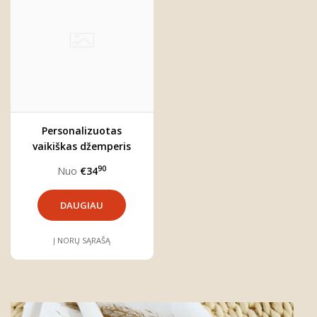
Personalizuotas
vaikiškas džemperis
berniukui "Kristupas"
90
Nuo
€34
DAUGIAU
Į NORŲ SĄRAŠĄ