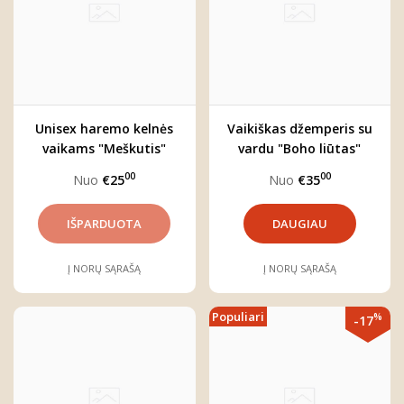
Unisex haremo kelnės
Vaikiškas džemperis su
vaikams "Meškutis"
vardu "Boho liūtas"
00
00
Nuo
€25
Nuo
€35
DAUGIAU
Į NORŲ SĄRAŠĄ
Į NORŲ SĄRAŠĄ
Populiari
%
-17