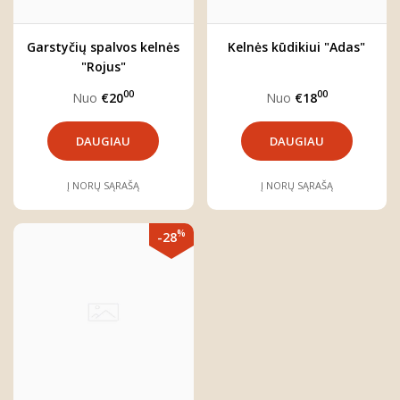
Garstyčių spalvos kelnės
Kelnės kūdikiui "Adas"
"Rojus"
00
00
Nuo
€20
Nuo
€18
DAUGIAU
DAUGIAU
Į NORŲ SĄRAŠĄ
Į NORŲ SĄRAŠĄ
%
-28