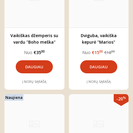
Vaikiškas džemperis su
Dviguba, vaikiška
vardu "Boho meška"
kepurė "Marios"
(rinkitės norimą spalvą)
00
00
00
Nuo
€35
Nuo
€15
€18
DAUGIAU
DAUGIAU
Į NORŲ SĄRAŠĄ
Į NORŲ SĄRAŠĄ
Naujiena
%
-20