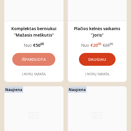
Komplektas berniukui
Plačios kelnės vaikams
"Mažasis meškutis"
"Joris"
00
00
00
Nuo
€50
Nuo
€20
€25
DAUGIAU
Į NORŲ SĄRAŠĄ
Į NORŲ SĄRAŠĄ
Naujiena
Naujiena