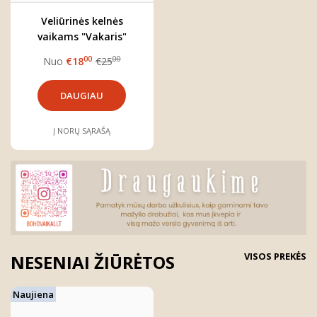
Veliūrinės kelnės
vaikams "Vakaris"
00
00
Nuo
€18
€25
DAUGIAU
Į NORŲ SĄRAŠĄ
VISOS PREKĖS
NESENIAI ŽIŪRĖTOS
Naujiena