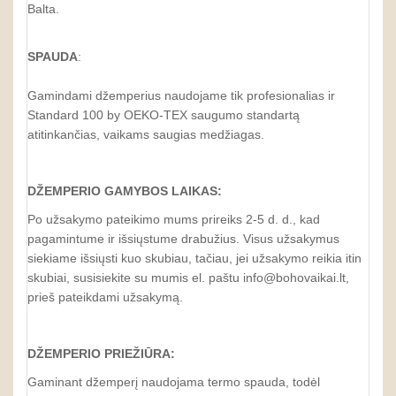
Balta.
SPAUDA
:
Gamindami džemperius naudojame tik profesionalias ir
Standard 100 by OEKO-TEX saugumo standartą
atitinkančias, vaikams saugias medžiagas.
DŽEMPERIO GAMYBOS LAIKAS:
Po užsakymo pateikimo mums prireiks 2-5 d. d., kad
pagamintume ir išsiųstume drabužius. Visus užsakymus
siekiame išsiųsti kuo skubiau, tačiau, jei užsakymo reikia itin
skubiai, susisiekite su mumis el. paštu info@bohovaikai.lt,
prieš pateikdami užsakymą.
DŽEMPERIO PRIEŽIŪRA:
Gaminant džemperį naudojama termo spauda, todėl