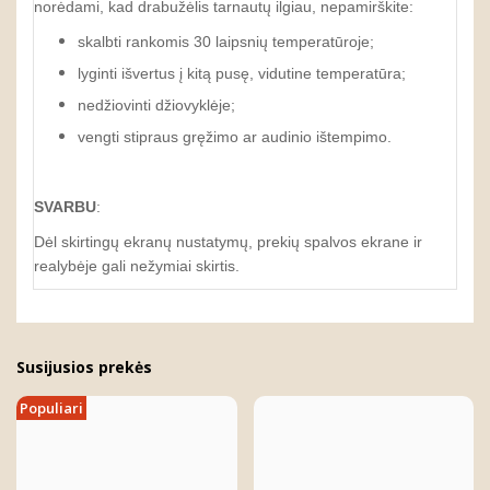
norėdami, kad drabužėlis tarnautų ilgiau, nepamirškite:
skalbti rankomis 30 laipsnių temperatūroje;
lyginti išvertus į kitą pusę, vidutine temperatūra;
nedžiovinti džiovyklėje;
vengti stipraus gręžimo ar audinio ištempimo.
SVARBU
:
Dėl skirtingų ekranų nustatymų, prekių spalvos ekrane ir
realybėje gali nežymiai skirtis.
Susijusios prekės
Populiari