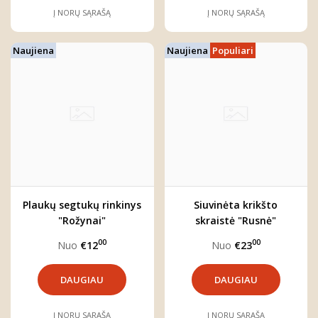
Į NORŲ SĄRAŠĄ
Į NORŲ SĄRAŠĄ
Naujiena
Naujiena
Populiari
Plaukų segtukų rinkinys
Siuvinėta krikšto
"Rožynai"
skraistė "Rusnė"
00
00
Nuo
€12
Nuo
€23
DAUGIAU
DAUGIAU
Į NORŲ SĄRAŠĄ
Į NORŲ SĄRAŠĄ