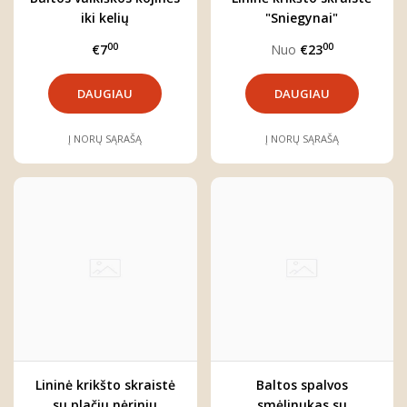
iki kelių
"Sniegynai"
00
00
€7
Nuo
€23
DAUGIAU
DAUGIAU
Į NORŲ SĄRAŠĄ
Į NORŲ SĄRAŠĄ
Lininė krikšto skraistė
Baltos spalvos
su plačiu nėriniu
smėlinukas su