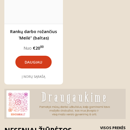
Rankų darbo rožančius
'Meilė" (baltas)
00
Nuo
€20
DAUGIAU
Į NORŲ SĄRAŠĄ
VISOS PREKĖS