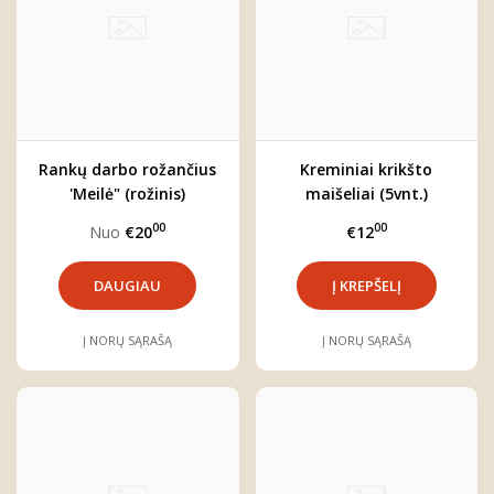
Rankų darbo rožančius
Kreminiai krikšto
'Meilė" (rožinis)
maišeliai (5vnt.)
00
00
Nuo
€20
€12
DAUGIAU
Į NORŲ SĄRAŠĄ
Į NORŲ SĄRAŠĄ