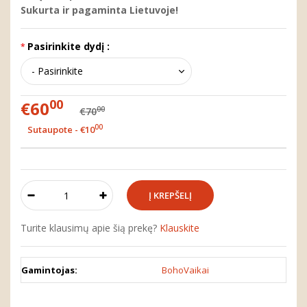
Sukurta ir pagaminta Lietuvoje!
Pasirinkite dydį :
00
€60
00
€70
00
Sutaupote - €10
Turite klausimų apie šią prekę?
Klauskite
Gamintojas:
BohoVaikai