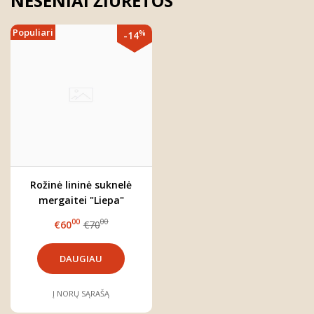
NESENIAI ŽIŪRĖTOS
Populiari
%
-14
Rožinė lininė suknelė
mergaitei "Liepa"
00
00
€60
€70
DAUGIAU
Į NORŲ SĄRAŠĄ