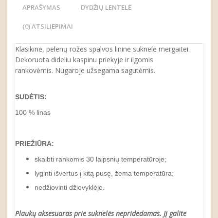
APRAŠYMAS
DYDŽIŲ LENTELĖ
(0) ATSILIEPIMAI
Klasikinė, pelenų rožės spalvos lininė suknelė mergaitei.
Dekoruota dideliu kaspinu priekyje ir ilgomis
rankovėmis. Nugaroje užsegama sagutėmis.
SUDĖTIS:
100 % linas
PRIEŽIŪRA:
skalbti rankomis 30 laipsnių temperatūroje;
lyginti išvertus į kitą pusę, žema temperatūra;
nedžiovinti džiovyklėje.
Plaukų aksesuaras prie suknelės nepridedamas. Jį galite