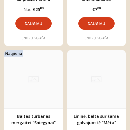
"Sniegynai"
petnešėlėmis
00
00
Nuo
€25
€7
DAUGIAU
DAUGIAU
Į NORŲ SĄRAŠĄ
Į NORŲ SĄRAŠĄ
Naujiena
Baltas turbanas
Lininė, balta surišama
mergaitei "Sniegynai"
galvajuostė "Mėta"