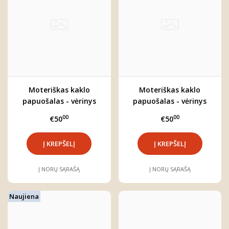
Moteriškas kaklo
Moteriškas kaklo
papuošalas - vėrinys
papuošalas - vėrinys
"Salomė"
"Aušrinė"
00
00
€50
€50
Į NORŲ SĄRAŠĄ
Į NORŲ SĄRAŠĄ
Naujiena