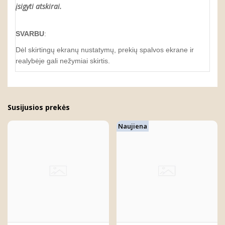
įsigyti atskirai.
SVARBU
:
Dėl skirtingų ekranų nustatymų, prekių spalvos ekrane ir
realybėje gali nežymiai skirtis.
Susijusios prekės
Naujiena