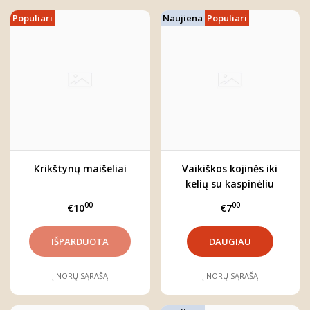
Populiari
Naujiena
Populiari
Krikštynų maišeliai
Vaikiškos kojinės iki
kelių su kaspinėliu
00
00
€10
€7
DAUGIAU
Į NORŲ SĄRAŠĄ
Į NORŲ SĄRAŠĄ