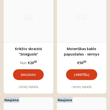
Krikšto skraistė
Moteriškas kaklo
"Snieguolė"
papuošalas - vėrinys
"Ieva"
00
00
Nuo
€20
€50
DAUGIAU
Į NORŲ SĄRAŠĄ
Į NORŲ SĄRAŠĄ
Naujiena
Naujiena