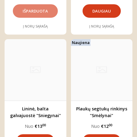
DAUGIAU
Į NORŲ SĄRAŠĄ
Į NORŲ SĄRAŠĄ
Naujiena
Lininė, balta
Plaukų segtukų rinkinys
galvajuostė "Sniegynai"
"Smėlynai"
00
00
Nuo
€13
Nuo
€12