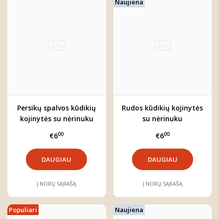
Naujiena
Persikų spalvos kūdikių
Rudos kūdikių kojinytės
kojinytės su nėrinuku
su nėrinuku
00
00
€6
€6
DAUGIAU
DAUGIAU
Į NORŲ SĄRAŠĄ
Į NORŲ SĄRAŠĄ
Populiari
Naujiena