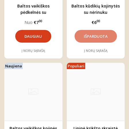
Baltos vaikiškos
Baltos kūdikių kojinytės
pėdkelnės su
su nėrinuku
kaspinėliais
00
00
Nuo
€7
€6
DAUGIAU
Į NORŲ SĄRAŠĄ
Į NORŲ SĄRAŠĄ
Naujiena
Populiari
Baltos vaikiškos kojinės
Lininė krikšto skraistė