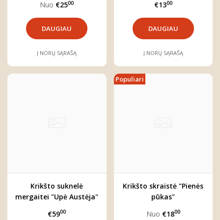
00
00
Nuo
€25
€13
DAUGIAU
DAUGIAU
Į NORŲ SĄRAŠĄ
Į NORŲ SĄRAŠĄ
Populiari
Krikšto suknelė
Krikšto skraistė "Pienės
mergaitei "Upė Austėja"
pūkas"
00
00
€59
Nuo
€18