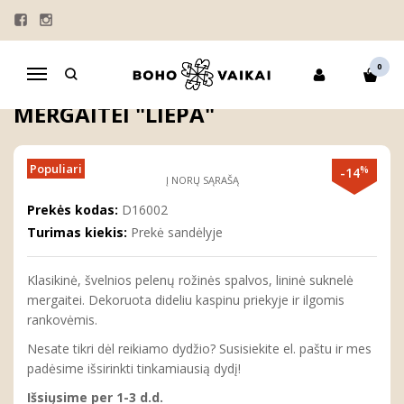
Pagrindinis
MERGAITĖMS
SUKNELĖS
Rožinė lininė suknelė mergaitei "Liepa"
0
Navigacija
ROŽINĖ LININĖ SUKNELĖ
MERGAITEI "LIEPA"
Populiari
%
-14
Į NORŲ SĄRAŠĄ
Prekės kodas:
D16002
Turimas kiekis:
Prekė sandėlyje
Klasikinė, švelnios pelenų rožinės spalvos, lininė suknelė
mergaitei. Dekoruota dideliu kaspinu priekyje ir ilgomis
rankovėmis.
Nesate tikri dėl reikiamo dydžio? Susisiekite el. paštu ir mes
padėsime išsirinkti tinkamiausią dydį!
Išsiųsime per 1-3 d.d.