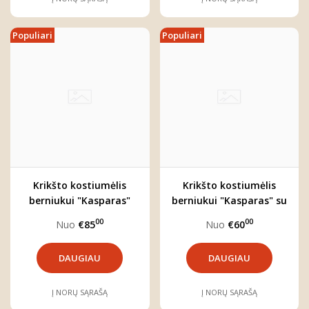
Populiari
Populiari
Krikšto kostiumėlis
Krikšto kostiumėlis
berniukui "Kasparas"
berniukui "Kasparas" su
(keturių dalių)
šortais
00
00
Nuo
€85
Nuo
€60
DAUGIAU
DAUGIAU
Į NORŲ SĄRAŠĄ
Į NORŲ SĄRAŠĄ