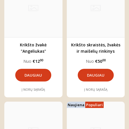
Krikšto žvakė
Krikšto skraistės, žvakės
"Angeliukas"
ir maišelių rinkinys
00
00
Nuo
€12
Nuo
€50
DAUGIAU
DAUGIAU
Į NORŲ SĄRAŠĄ
Į NORŲ SĄRAŠĄ
Naujiena
Populiari