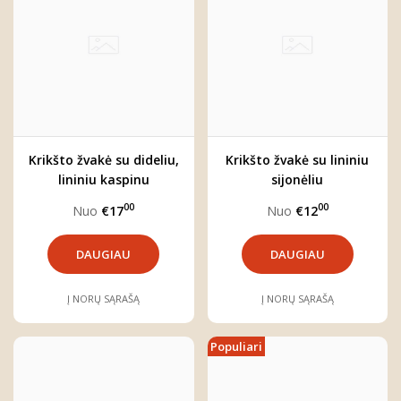
Krikšto žvakė su dideliu,
Krikšto žvakė su lininiu
lininiu kaspinu
sijonėliu
00
00
Nuo
€17
Nuo
€12
DAUGIAU
DAUGIAU
Į NORŲ SĄRAŠĄ
Į NORŲ SĄRAŠĄ
Populiari