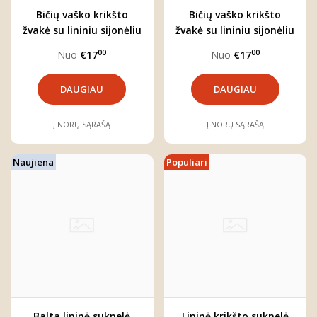
Bičių vaško krikšto
Bičių vaško krikšto
žvakė su lininiu sijonėliu
žvakė su lininiu sijonėliu
00
00
Nuo
€17
Nuo
€17
DAUGIAU
DAUGIAU
Į NORŲ SĄRAŠĄ
Į NORŲ SĄRAŠĄ
Naujiena
Populiari
Balta lininė suknelė
Lininė krikšto suknelė