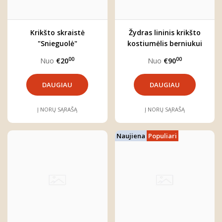
Krikšto skraistė
Žydras lininis krikšto
"Snieguolė"
kostiumėlis berniukui
"Jokūbas" (keturių dalių)
00
00
Nuo
€20
Nuo
€90
DAUGIAU
DAUGIAU
Į NORŲ SĄRAŠĄ
Į NORŲ SĄRAŠĄ
Naujiena
Populiari