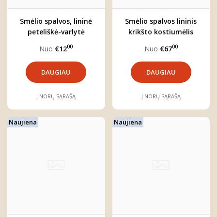
Smėlio spalvos, lininė
Smėlio spalvos lininis
peteliškė-varlytė
krikšto kostiumėlis
"Jonas"
"Jonas"
00
00
Nuo
€12
Nuo
€67
DAUGIAU
DAUGIAU
Į NORŲ SĄRAŠĄ
Į NORŲ SĄRAŠĄ
Naujiena
Naujiena