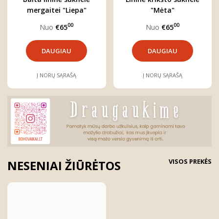
mergaitei "Liepa"
"Mėta"
00
00
Nuo
€65
Nuo
€65
DAUGIAU
DAUGIAU
Į NORŲ SĄRAŠĄ
Į NORŲ SĄRAŠĄ
VISOS PREKĖS
NESENIAI ŽIŪRĖTOS