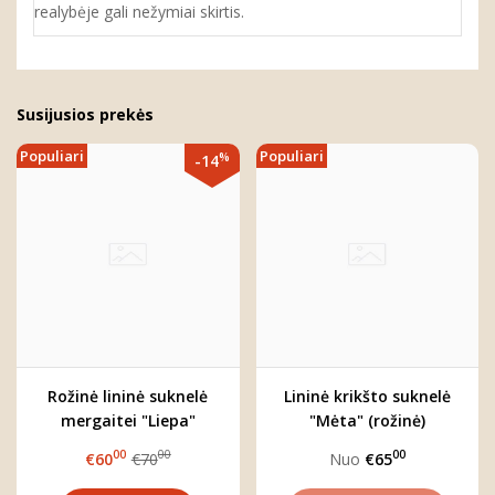
realybėje gali nežymiai skirtis.
Susijusios prekės
Populiari
Populiari
%
-14
Rožinė lininė suknelė
Lininė krikšto suknelė
mergaitei "Liepa"
"Mėta" (rožinė)
00
00
00
€60
€70
Nuo
€65