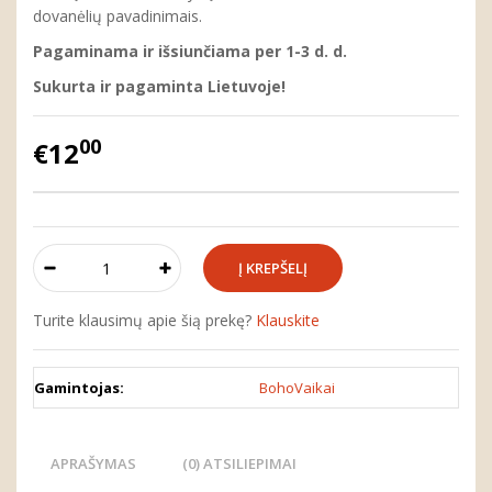
dovanėlių pavadinimais.
Pagaminama ir išsiunčiama per 1-3 d. d.
Sukurta ir pagaminta Lietuvoje!
00
€12
Turite klausimų apie šią prekę?
Klauskite
Gamintojas:
BohoVaikai
APRAŠYMAS
(0) ATSILIEPIMAI