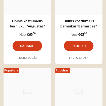
Lininis kostiumėlis
Lininis kostiumėlis
berniukui "Augustas"
berniukui "Bernardas"
(trijų dalių)
(trijų dalių)
00
00
Nuo
€65
Nuo
€65
DAUGIAU
DAUGIAU
Į NORŲ SĄRAŠĄ
Į NORŲ SĄRAŠĄ
Populiari
Populiari