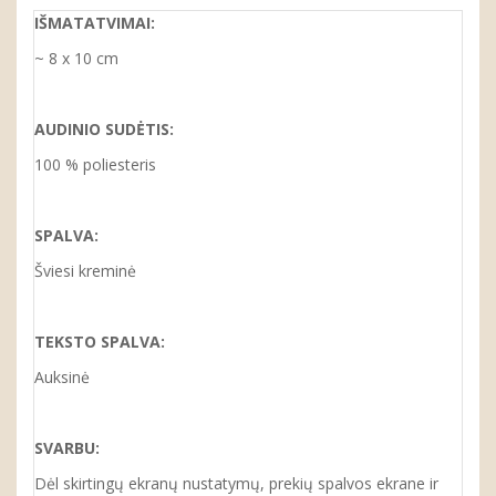
IŠMATATVIMAI:
~ 8 x 10 cm
AUDINIO SUDĖTIS:
100 % poliesteris
SPALVA:
Šviesi kreminė
TEKSTO SPALVA:
Auksinė
SVARBU:
Dėl skirtingų ekranų nustatymų, prekių spalvos ekrane ir