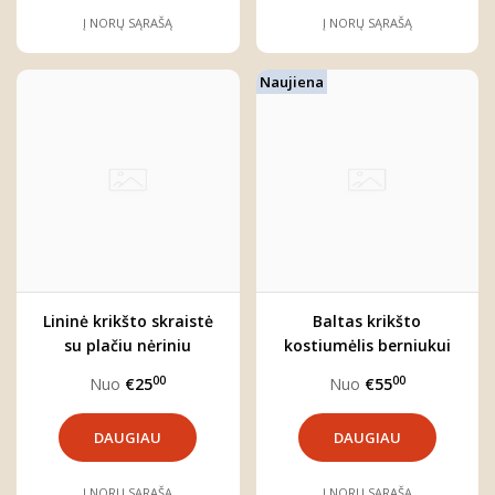
Į NORŲ SĄRAŠĄ
Į NORŲ SĄRAŠĄ
Naujiena
Lininė krikšto skraistė
Baltas krikšto
su plačiu nėriniu
kostiumėlis berniukui
"Sniegynai"
"Gustavas"
00
00
Nuo
€25
Nuo
€55
DAUGIAU
DAUGIAU
Į NORŲ SĄRAŠĄ
Į NORŲ SĄRAŠĄ