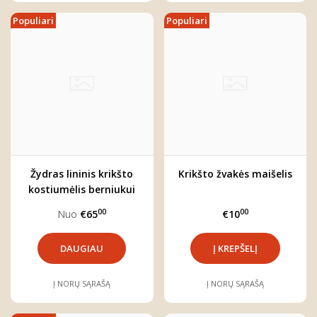
Populiari
Populiari
Žydras lininis krikšto
Krikšto žvakės maišelis
kostiumėlis berniukui
"Jokūbas" (trijų dalių)
00
00
Nuo
€65
€10
DAUGIAU
Į NORŲ SĄRAŠĄ
Į NORŲ SĄRAŠĄ