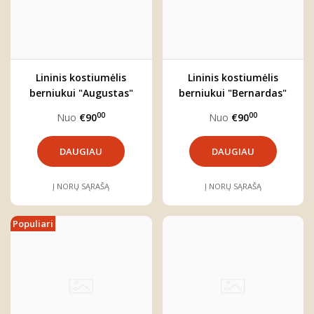
Lininis kostiumėlis
Lininis kostiumėlis
berniukui "Augustas"
berniukui "Bernardas"
(keturių dalių)
(keturių dalių)
00
00
Nuo
€90
Nuo
€90
DAUGIAU
DAUGIAU
Į NORŲ SĄRAŠĄ
Į NORŲ SĄRAŠĄ
Populiari