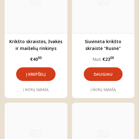
Krikšto skraistės, žvakės
Siuvinėta krikšto
ir maišelių rinkinys
skraistė "Rusnė"
00
00
€40
Nuo
€23
DAUGIAU
Į NORŲ SĄRAŠĄ
Į NORŲ SĄRAŠĄ