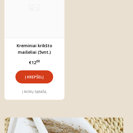
Kreminiai krikšto
maišeliai (5vnt.)
00
€12
Į NORŲ SĄRAŠĄ