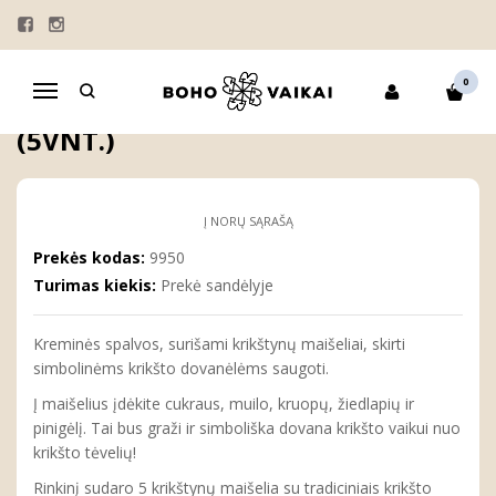
Pagrindinis
KRIKŠTYNOS
KRIKŠTO MAIŠELIAI
Kreminiai krikšto maišeliai (5vnt.)
0
Navigacija
KREMINIAI KRIKŠTO MAIŠELIAI
(5VNT.)
Į NORŲ SĄRAŠĄ
Prekės kodas:
9950
Turimas kiekis:
Prekė sandėlyje
Kreminės spalvos, surišami krikštynų maišeliai, skirti
simbolinėms krikšto dovanėlėms saugoti.
Į maišelius įdėkite cukraus, muilo, kruopų, žiedlapių ir
pinigėlį. Tai bus graži ir simboliška dovana krikšto vaikui nuo
krikšto tėvelių!
Rinkinį sudaro 5 krikštynų maišelia su tradiciniais krikšto