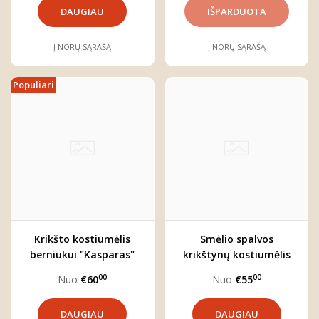
DAUGIAU
Į NORŲ SĄRAŠĄ
Į NORŲ SĄRAŠĄ
Populiari
Krikšto kostiumėlis
Smėlio spalvos
berniukui "Kasparas"
krikštynų kostiumėlis
(trijų dalių)
berniukui su medvilnės
00
00
Nuo
€60
Nuo
€55
marškiniais
DAUGIAU
DAUGIAU