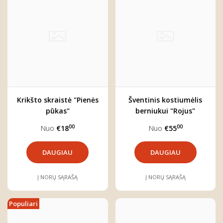
Krikšto skraistė "Pienės
Šventinis kostiumėlis
pūkas"
berniukui "Rojus"
00
00
Nuo
€18
Nuo
€55
DAUGIAU
DAUGIAU
Į NORŲ SĄRAŠĄ
Į NORŲ SĄRAŠĄ
Populiari