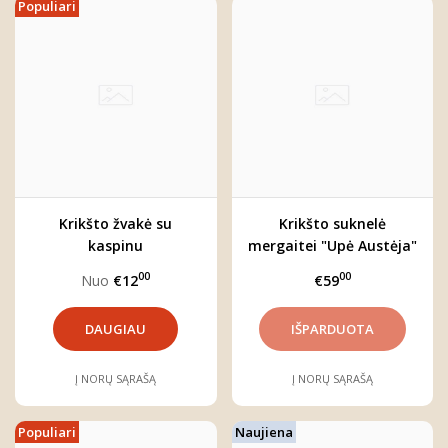
Populiari
Krikšto žvakė su
Krikšto suknelė
kaspinu
mergaitei "Upė Austėja"
00
00
Nuo
€12
€59
DAUGIAU
Į NORŲ SĄRAŠĄ
Į NORŲ SĄRAŠĄ
Populiari
Naujiena