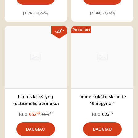
Į NORŲ SĄRAŠĄ
Į NORŲ SĄRAŠĄ
Populiari
%
-20
Lininis krikštynų
Lininė krikšto skraistė
kostiumėlis berniukui
"Sniegynai"
"Herkus"
00
00
00
Nuo
€52
€65
Nuo
€23
DAUGIAU
DAUGIAU