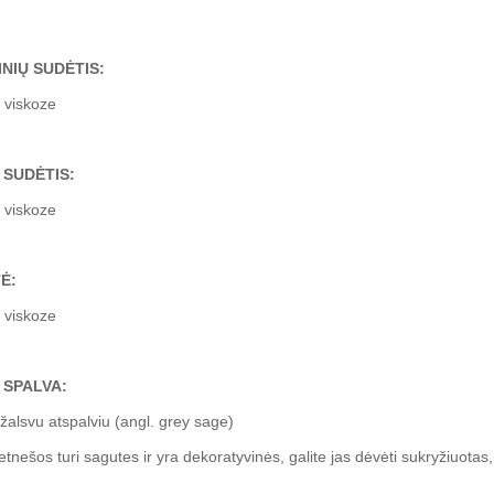
NIŲ SUDĖTIS:
 viskoze
 SUDĖTIS:
 viskoze
Ė:
 viskoze
 SPALVA:
 žalsvu atspalviu (angl. grey sage)
etnešos turi sagutes ir yra dekoratyvinės, galite jas dėvėti sukryžiuotas,