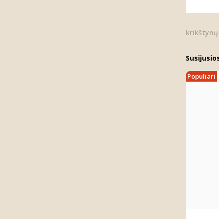
krikštynų
Susijusio
Populiari