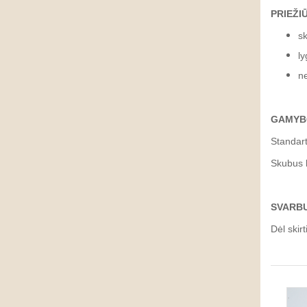
PRIEŽI
sk
ly
ne
GAMYBO
Standart
Skubus k
SVARB
Dėl skir