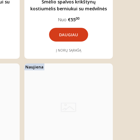
ui su
Smėlio spalvos krikštynų
kostiumėlis berniukui su medvilnės
marškiniais
00
Nuo
€55
DAUGIAU
Į NORŲ SĄRAŠĄ
Naujiena