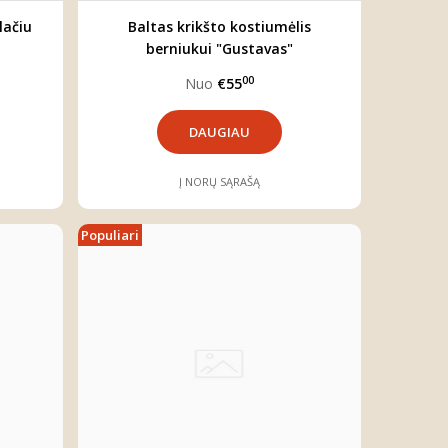
lačiu
Baltas krikšto kostiumėlis
berniukui "Gustavas"
00
Nuo
€55
DAUGIAU
Į NORŲ SĄRAŠĄ
Populiari