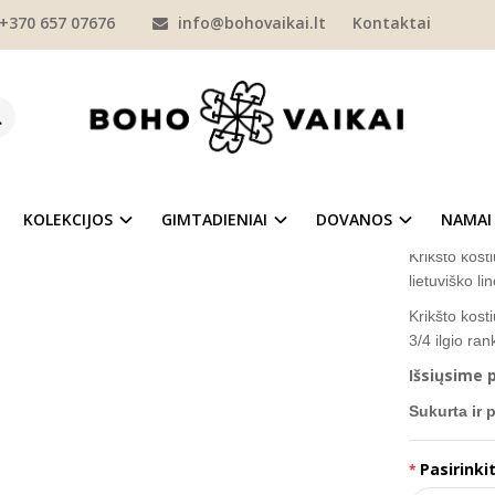
+370 657 07676
info@bohovaikai.lt
Kontaktai
KRIKŠTYNOS
KOSTIUMĖLIAI BERNIUKAMS
Lininis krikštynų kostium
IS KRIKŠTYNŲ KOSTIUMĖLIS BERNIUK
Prekės kod
%
-20
Į NORŲ SĄRAŠĄ
Turimas ki
KOLEKCIJOS
GIMTADIENIAI
DOVANOS
NAMAI
Krikšto kost
lietuviško l
Krikšto kost
3/4 ilgio ra
Išsiųsime p
Sukurta ir 
Pasirinkit