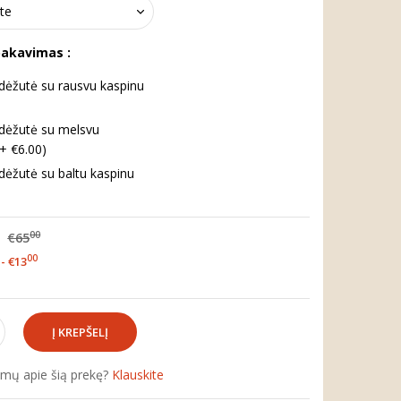
pakavimas :
ėžutė su rausvu kaspinu
dėžutė su melsvu
(+ €6.00)
ėžutė su baltu kaspinu
00
€65
00
- €13
simų apie šią prekę?
Klauskite