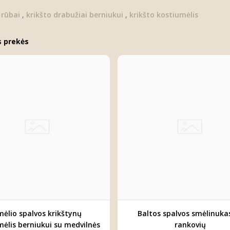
 rūbai
,
krikšto drabužiai berniukui
,
krikšto kostiumėlis
s prekės
mėlio spalvos krikštynų
Baltos spalvos smėlinuka
mėlis berniukui su medvilnės
rankovių