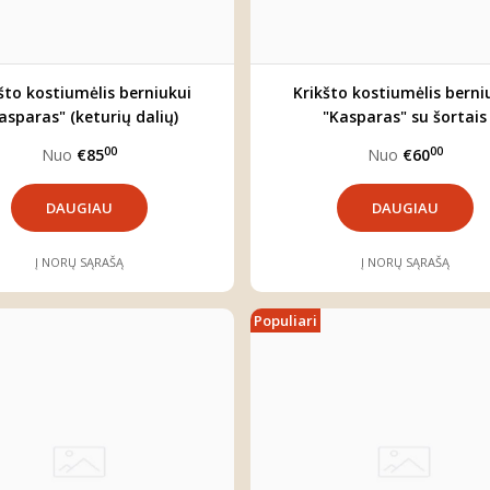
što kostiumėlis berniukui
Krikšto kostiumėlis berni
asparas" (keturių dalių)
"Kasparas" su šortais
00
00
Nuo
€85
Nuo
€60
DAUGIAU
DAUGIAU
Į NORŲ SĄRAŠĄ
Į NORŲ SĄRAŠĄ
Populiari