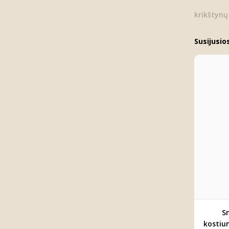
krikštynų
Susijusio
S
kostiu