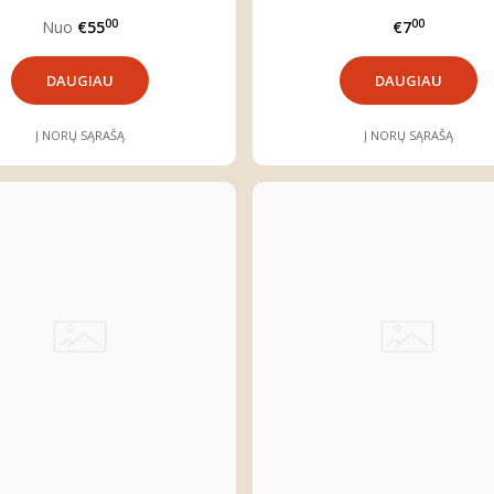
marškiniais
00
00
Nuo
€55
€7
DAUGIAU
DAUGIAU
Į NORŲ SĄRAŠĄ
Į NORŲ SĄRAŠĄ