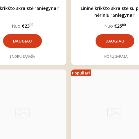
 krikšto skraistė "Sniegynai"
Lininė krikšto skraistė su p
nėriniu "Sniegynai"
00
00
Nuo
€23
Nuo
€25
DAUGIAU
DAUGIAU
Į NORŲ SĄRAŠĄ
Į NORŲ SĄRAŠĄ
Populiari