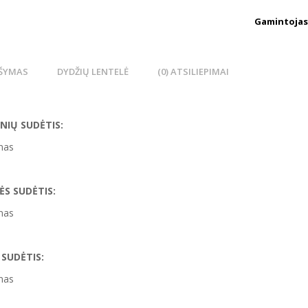
Gamintojas
ŠYMAS
DYDŽIŲ LENTELĖ
(0) ATSILIEPIMAI
NIŲ SUDĖTIS:
nas
ĖS SUDĖTIS:
nas
 SUDĖTIS:
nas