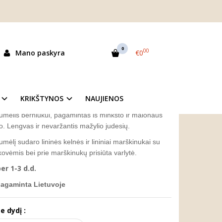
ėlis berniukui "Herkus"
UI "HERKUS"
0
00
Mano paskyra
€0
as:
BKRL0001
ekis:
Prekė sandėlyje
KRIKŠTYNOS
NAUJIENOS
iumėlis berniukui, pagamintas iš minkšto ir malonaus
ino. Lengvas ir nevaržantis mažylio judesių.
iumėlį sudaro lininės kelnės ir lininiai marškinukai su
nkovėmis bei prie marškinukų prisiūta varlytė.
er 1-3 d.d.
pagaminta Lietuvoje
e dydį :