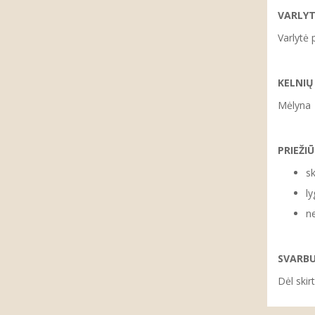
VARLYT
Varlytė 
KELNIŲ
Mėlyna
PRIEŽIŪ
sk
ly
ne
SVARB
Dėl skir