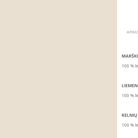
APRA
MARŠKI
100 % li
LIEMEN
100 % li
KELNIŲ
100 % li