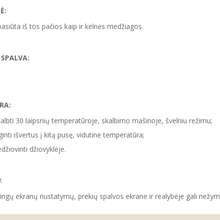
Ė:
pasiūta iš tos pačios kaip ir kelnės medžiagos.
 SPALVA:
RA:
albti 30 laipsnių temperatūroje, skalbimo mašinoje, švelniu režimu;
ginti išvertus į kitą pusę, vidutine temperatūra;
džiovinti džiovyklėje.
U
:
tingų ekranų nustatymų, prekių spalvos ekrane ir realybėje gali nežymia