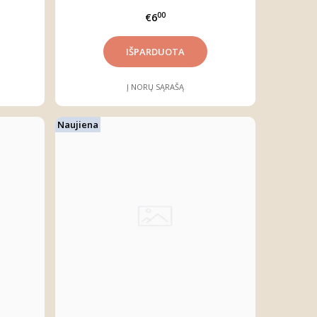
00
€6
Į NORŲ SĄRAŠĄ
Naujiena