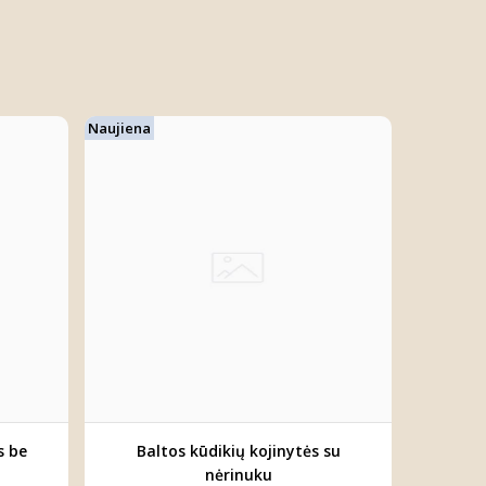
Naujiena
s be
Baltos kūdikių kojinytės su
nėrinuku