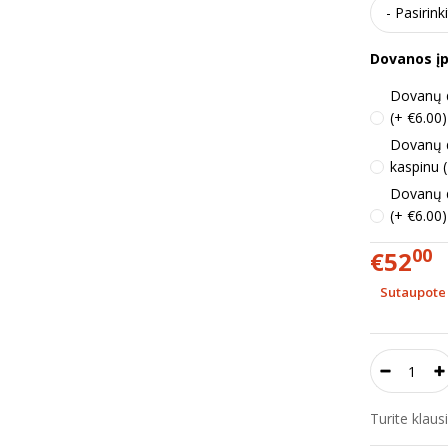
Dovanos į
Dovanų d
(+ €6.00)
Dovanų 
kaspinu 
Dovanų d
(+ €6.00)
00
€52
Sutaupote 
Turite klau