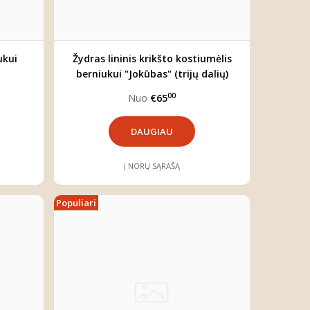
ukui
Žydras lininis krikšto kostiumėlis
berniukui "Jokūbas" (trijų dalių)
00
Nuo
€65
DAUGIAU
Į NORŲ SĄRAŠĄ
Populiari