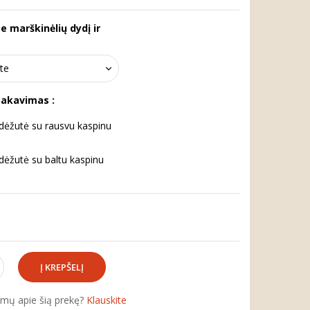
te marškinėlių dydį ir
pakavimas :
ėžutė su rausvu kaspinu
ėžutė su baltu kaspinu
simų apie šią prekę?
Klauskite