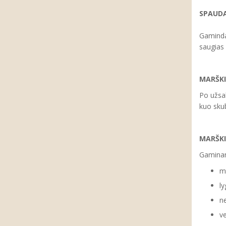
SPAUD
Gaminda
saugias
MARŠKI
Po užsak
kuo skub
MARŠKI
Gaminant
ma
ly
ne
ve