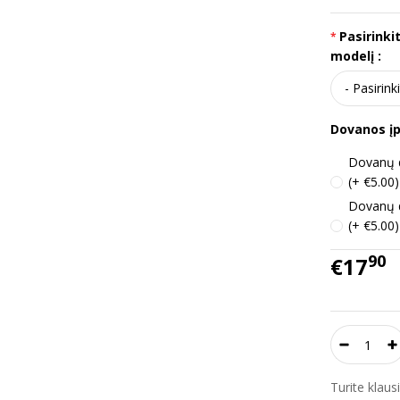
Pasirinki
modelį :
Dovanos į
Dovanų d
(+ €5.00)
Dovanų d
(+ €5.00)
90
€17
Turite klau