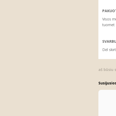
PAKUOT
Visos mū
tuomet d
SVARB
Dėl skir
aš būsiu 
Susijusio