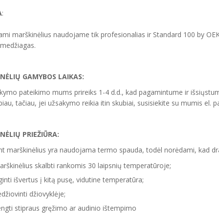
A
:
mi marškinėlius naudojame tik profesionalias ir Standard 100 by OE
 medžiagas.
NĖLIŲ GAMYBOS LAIKAS:
ymo pateikimo mums prireiks 1-4 d.d., kad pagamintume ir išsiųstume
iau, tačiau, jei užsakymo reikia itin skubiai, susisiekite su mumis el.
NĖLIŲ PRIEŽIŪRA:
 marškinėlius yra naudojama termo spauda, todėl norėdami, kad drabu
rškinėlius skalbti rankomis 30 laipsnių temperatūroje;
ginti išvertus į kitą pusę, vidutine temperatūra;
džiovinti džiovyklėje;
ngti stipraus gręžimo ar audinio ištempimo