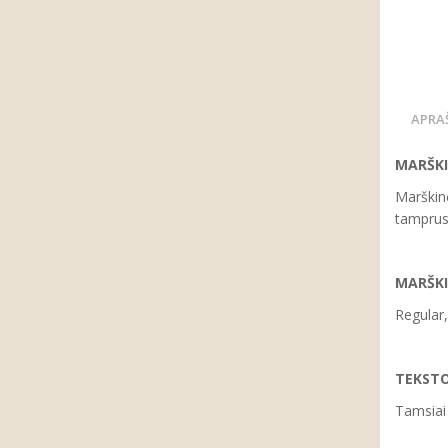
APRA
MARŠKI
Marškinė
tamprus
MARŠKI
Regular,
TEKSTO
Tamsiai