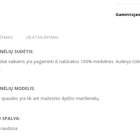
Gamintojas
ŠYMAS
(0) ATSILIEPIMAI
NĖLIŲ SUDĖTIS:
liai vaikams yra pagaminti iš natūralios 100% medvilnės. Audinys tobul
.
NĖLIŲ MODELIS:
 spaudės yra tik ant mažesnio dydžio marškinėlių
 SPALVA:
 raudona