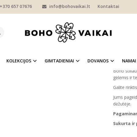
+370 657 07676
info@bohovaikai.lt
Kontaktai
MERGAITĖMS
MARŠKINĖLIAI
MARŠKINĖLIAI SU UŽRAŠAIS
Marškinė
INĖLIAI MERGAITEI "AŠ BŪSIU SESĖ"
Prekės kod
Į NORŲ SĄRAŠĄ
Turimas ki
KOLEKCIJOS
GIMTADIENIAI
DOVANOS
NAMAI
Boho stiliau
gėlėmis ir t
Galite rink
Jums pageid
dėžutėje.
Pagaminama
Sukurta ir