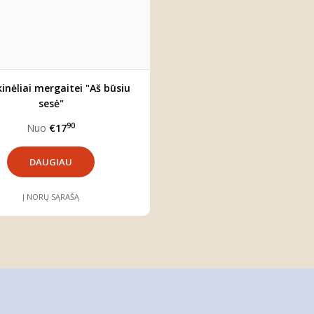
inėliai mergaitei "Aš būsiu
sesė"
90
Nuo
€17
DAUGIAU
Į NORŲ SĄRAŠĄ