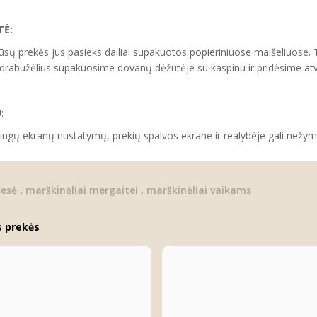
Ė:
sų prekės jus pasieks dailiai supakuotos popieriniuose maišeliuose. T
rabužėlius supakuosime dovanų dėžutėje su kaspinu ir pridėsime atviru
U
:
tingų ekranų nustatymų, prekių spalvos ekrane ir realybėje gali nežymia
sesė
,
marškinėliai mergaitei
,
marškinėliai vaikams
s prekės