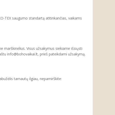
KO-TEX saugumo standartą atitinkančias, vaikams
 marškinėlius. Visus užsakymus siekiame išsiųsti
 paštu info@bohovaikai.lt, prieš pateikdami užsakymą.
žėlis tarnautų ilgiau, nepamirškite: