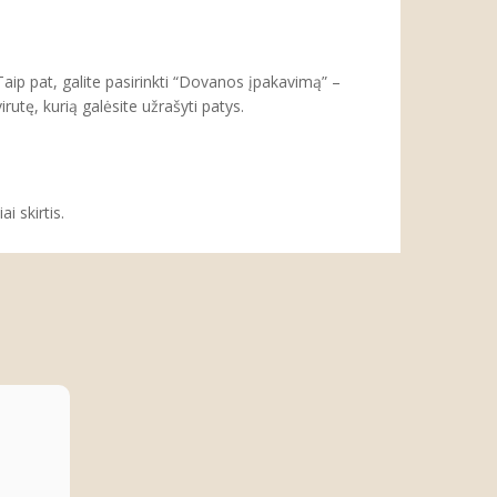
aip pat, galite pasirinkti “Dovanos įpakavimą” –
tę, kurią galėsite užrašyti patys.
i skirtis.