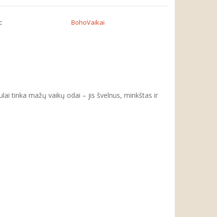
:
BohoVaikai
ai tinka mažų vaikų odai – jis švelnus, minkštas ir