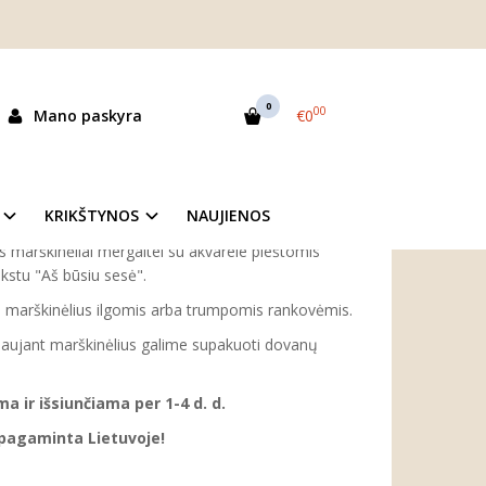
liai mergaitei "Aš būsiu sesė"
0
00
Mano paskyra
€0
as:
GSSIS
ekis:
Prekė sandėlyje
KRIKŠTYNOS
NAUJIENOS
s marškinėliai mergaitei su akvarele pieštomis
ekstu "Aš būsiu sesė".
tis marškinėlius ilgomis arba trumpomis rankovėmis.
aujant marškinėlius galime supakuoti dovanų
 ir išsiunčiama per 1-4 d. d.
 pagaminta Lietuvoje!