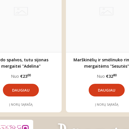
do spalvos, tutu sijonas
Marškinėlių ir smėlinuko ri
mergaitei "Adelina"
mergaitėms "Sesutės
00
80
Nuo
€23
Nuo
€32
DAUGIAU
DAUGIAU
Į NORŲ SĄRAŠĄ
Į NORŲ SĄRAŠĄ