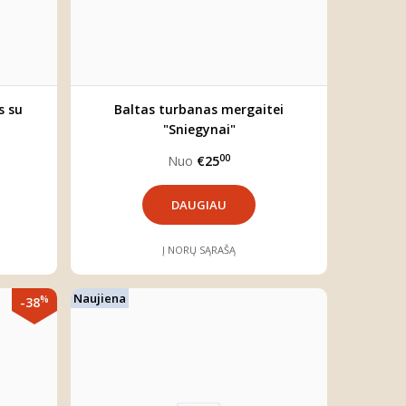
s su
Baltas turbanas mergaitei
"Sniegynai"
00
Nuo
€25
DAUGIAU
Į NORŲ SĄRAŠĄ
Naujiena
%
-38