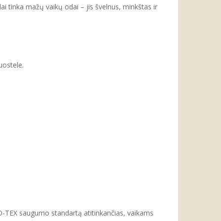
i tinka mažų vaikų odai – jis švelnus, minkštas ir
uostele.
O-TEX saugumo standartą atitinkančias, vaikams