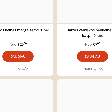
os kelnės mergaitėms "Unė"
Baltos vaikiškos pėdkelnė
kaspinėliais
00
00
Nuo
€25
Nuo
€7
DAUGIAU
DAUGIAU
Į NORŲ SĄRAŠĄ
Į NORŲ SĄRAŠĄ