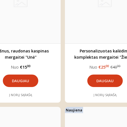
šnus, raudonas kaspinas
Personalizuotas kalėdin
mergaitei "Unė"
komplektas mergaitei "Ži
elniukas"
00
00
00
Nuo
€15
Nuo
€25
€40
DAUGIAU
DAUGIAU
Į NORŲ SĄRAŠĄ
Į NORŲ SĄRAŠĄ
Naujiena