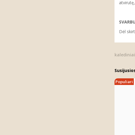
atvirutę
SVARB
Dėl skir
kaledinia
Susijusio
Populiari