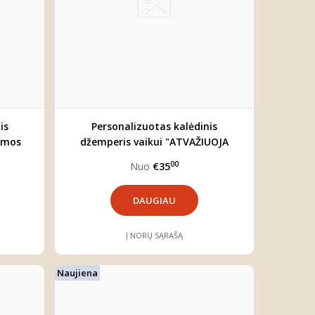
is
Personalizuotas kalėdinis
emos
džemperis vaikui "ATVAŽIUOJA
KALĖDOS"
00
Nuo
€35
DAUGIAU
Į NORŲ SĄRAŠĄ
Naujiena