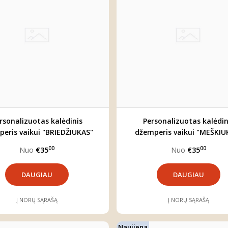
rsonalizuotas kalėdinis
Personalizuotas kalėdin
eris vaikui "BRIEDŽIUKAS"
džemperis vaikui "MEŠKIU
00
00
Nuo
€35
Nuo
€35
DAUGIAU
DAUGIAU
Į NORŲ SĄRAŠĄ
Į NORŲ SĄRAŠĄ
Naujiena