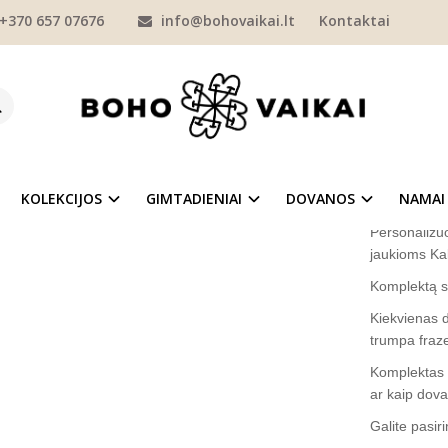
+370 657 07676
info@bohovaikai.lt
Kontaktai
KOLEKCIJOS
DŽEMPERIAI
KOMPLEKTAI
Personalizuotas kalėdini
ONALIZUOTAS KALĖDINIS KOMPLEKTAS
Prekės kod
na
Į NORŲ SĄRAŠĄ
Turimas ki
KOLEKCIJOS
GIMTADIENIAI
DOVANOS
NAMAI
Personalizuo
jaukioms Ka
Komplektą su
Kiekvienas d
trumpa fraze
Komplektas i
ar kaip dova
Galite pasir