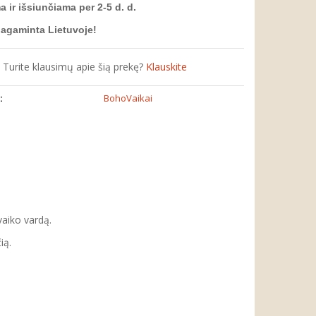
ir išsiunčiama per 2-5 d. d.
pagaminta Lietuvoje!
Turite klausimų apie šią prekę?
Klauskite
:
BohoVaikai
vaiko vardą.
čią.