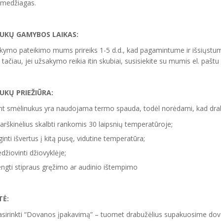
 medžiagas.
UKŲ GAMYBOS LAIKAS:
kymo pateikimo mums prireiks 1-5 d.d., kad pagamintume ir išsiųstum
 tačiau, jei užsakymo reikia itin skubiai, susisiekite su mumis el. paš
NUKŲ
PRIEŽIŪRA:
t smėlinukus yra naudojama termo spauda, todėl norėdami, kad drabuž
rškinėlius skalbti rankomis 30 laipsnių temperatūroje;
ginti išvertus į kitą pusę, vidutine temperatūra;
džiovinti džiovyklėje;
ngti stipraus gręžimo ar audinio ištempimo
Ė:
asirinkti “Dovanos įpakavimą” – tuomet drabužėlius supakuosime dova