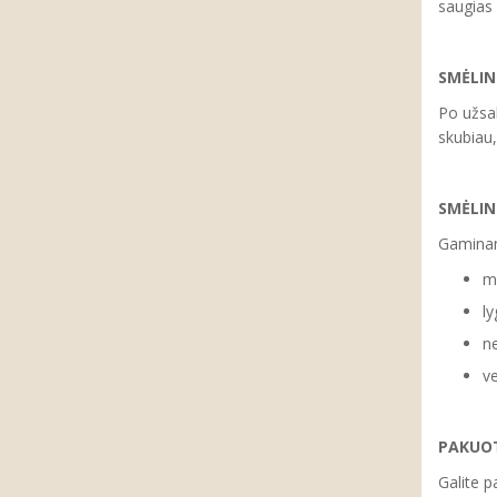
saugias
SMĖLIN
Po užsa
skubiau,
SMĖLI
Gaminan
ma
ly
ne
ve
PAKUOT
Galite p