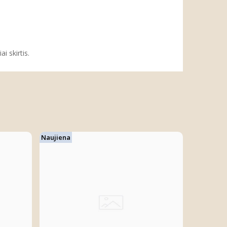
i skirtis.
Naujiena