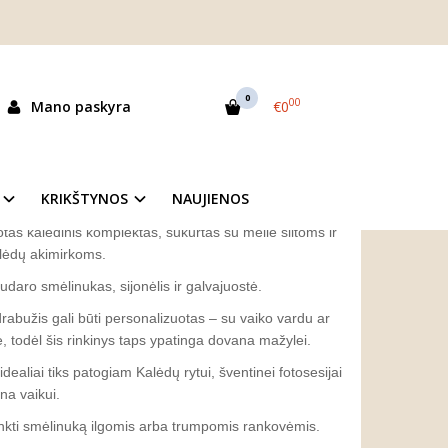
s komplektas "BLIZGU"
 "BLIZGU"
0
00
Mano paskyra
€0
as:
18039
ekis:
Išparduota
KRIKŠTYNOS
NAUJIENOS
tas kalėdinis komplektas, sukurtas su meile šiltoms ir
lėdų akimirkoms.
daro smėlinukas, sijonėlis ir galvajuostė.
rabužis gali būti personalizuotas – su vaiko vardu ar
, todėl šis rinkinys taps ypatinga dovana mažylei.
dealiai tiks patogiam Kalėdų rytui, šventinei fotosesijai
na vaikui.
inkti smėlinuką ilgomis arba trumpomis rankovėmis.