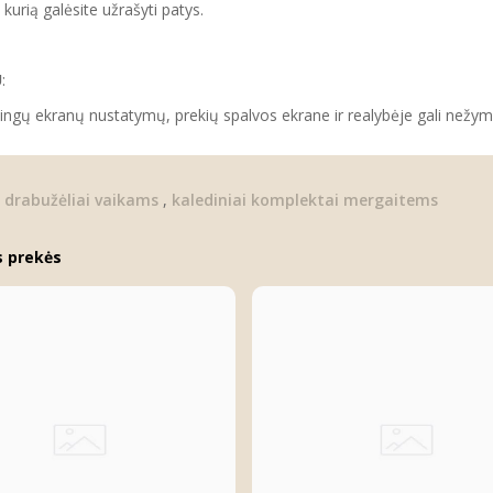
, kurią galėsite užrašyti patys.
U
:
tingų ekranų nustatymų, prekių spalvos ekrane ir realybėje gali nežymia
i drabužėliai vaikams
,
kalediniai komplektai mergaitems
s prekės