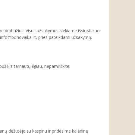
e drabužius. Visus užsakymus siekiame išsiųsti kuo
tu info@bohovaikai.lt, prieš pateikdami užsakymą.
ėlis tarnautų ilgiau, nepamirškite:
nų dėžutėje su kaspinu ir pridėsime kalėdinę