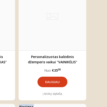
is
Personalizuotas kalėdinis
KAS"
džemperis vaikui "VAINIKĖLIS"
00
Nuo
€35
DAUGIAU
Į NORŲ SĄRAŠĄ
Naujiena