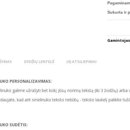
Pagaminama 
Sukurta ir 
Gamintojas
ŠYMAS
DYDŽIŲ LENTELĖ
(0) ATSILIEPIMAI
UKO PERSONALIZAVIMAS:
inuko galime užrašyti bet kokį Jūsų norimą tekstą (iki 3 žodžių) arba 
idaujate, kad ant smėlinuko teksto nebūtų - teksto laukelį palikite tuš
NUKO
SUDĖTIS: