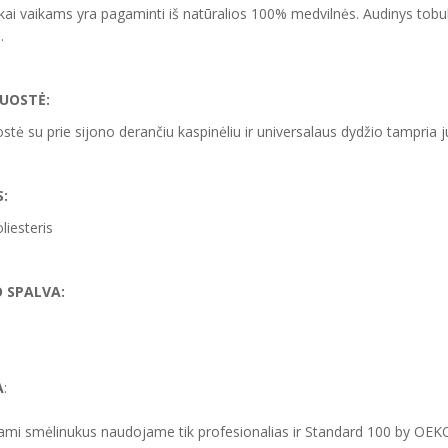
ai vaikams yra pagaminti iš natūralios 100% medvilnės. Audinys tobula
.
UOSTĖ:
stė su prie sijono derančiu kaspinėliu ir universalaus dydžio tampria j
:
iesteris
 SPALVA:
A
:
mi smėlinukus naudojame tik profesionalias ir Standard 100 by OEK