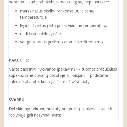
norėdami, kad drabužėlis tarnautų ilgiau, nepamirškite:
marškinėlius skalbti rankomis 30 laipsnių
temperatūroje;
lyginti išvertus į kitą pusę, vidutine temperatūra;
nedžiovinti džiovyklėje;
vengti stipraus gręžimo ar audinio ištempimo
PAKUOTĖ:
Galite pasirinkti “Dovanos įpakavimą” – tuomet drabužėlius
supakuosime dovanų dėžutėje su kaspinu ir pridėsime
kalėdinę atvirutę, kurią galėsite užrašyti patys.
SVARBU
:
Dėl skirtingų ekranų nustatymų, prekių spalvos ekrane ir
realybėje gali nežymiai skirtis.