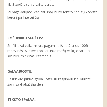
(iki 3 žodžių) arba vaiko vardą.
Jei pageidaujate, kad ant smėlinuko teksto nebūtų - teksto
laukelį palikite tuščią.
SMĖLINUKO
SUDĖTIS:
Smėlinukai vaikams yra pagaminti iš natūralios 100%
medvilnės. Audinys tobulai tinka mažų vaikų odai – jis
švelnus, minkštas ir tamprus.
GALVAJUOSTĖ:
Pasirinkite pridėti galvajuostę su kaspinėliu ir sukurkite
žavingą drabužėlių derinį.
TEKSTO SPALVA: