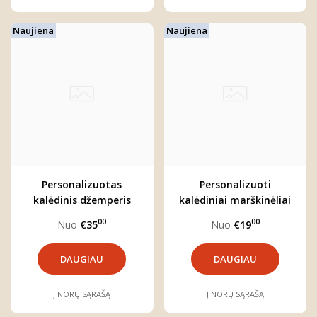
Naujiena
Naujiena
Personalizuotas
Personalizuoti
kalėdinis džemperis
kalėdiniai marškinėliai
vaikui "MEŠKIUKAS"
"MEŠKIUKAS"
00
00
Nuo
€35
Nuo
€19
DAUGIAU
DAUGIAU
Į NORŲ SĄRAŠĄ
Į NORŲ SĄRAŠĄ