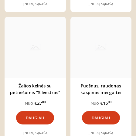
Į NORŲ SĄRAŠĄ
Į NORŲ SĄRAŠĄ
Žalios kelnės su
Puošnus, raudonas
petnešomis "Silvestras"
kaspinas mergaitei
"Unė"
00
00
Nuo
€27
Nuo
€15
DAUGIAU
DAUGIAU
Į NORŲ SĄRAŠĄ
Į NORŲ SĄRAŠĄ