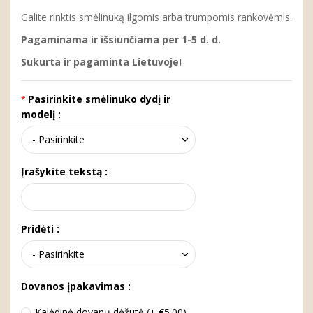
Galite rinktis smėlinuką ilgomis arba trumpomis rankovėmis.
Pagaminama ir išsiunčiama per 1-5 d. d.
Sukurta ir pagaminta Lietuvoje!
Pasirinkite smėlinuko dydį ir
modelį :
Įrašykite tekstą :
Pridėti :
Dovanos įpakavimas :
Kalėdinė dovanų dėžutė (+ €5.00)