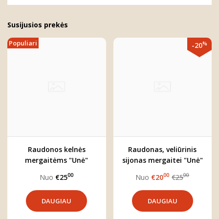
Susijusios prekės
Populiari
%
-20
Raudonos kelnės
Raudonas, veliūrinis
mergaitėms "Unė"
sijonas mergaitei "Unė"
00
00
00
Nuo
€25
Nuo
€20
€25
DAUGIAU
DAUGIAU