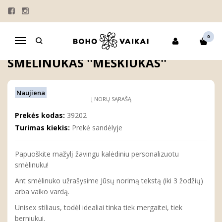
Pagrindinis
DOVANOS
SMĖLINUKAI
Personalizuotas kalėdinis smėlinukas ''MEŠKIUKAS''
0
Navigacija
PERSONALIZUOTAS KALĖDINIS
SMĖLINUKAS ''MEŠKIUKAS''
Naujiena
Į NORŲ SĄRAŠĄ
Prekės kodas:
39202
Turimas kiekis:
Prekė sandėlyje
Papuoškite mažylį žavingu kalėdiniu personalizuotu
smėlinuku!
Ant smėlinuko užrašysime Jūsų norimą tekstą (iki 3 žodžių)
arba vaiko vardą.
Unisex stiliaus, todėl idealiai tinka tiek mergaitei, tiek
berniukui.