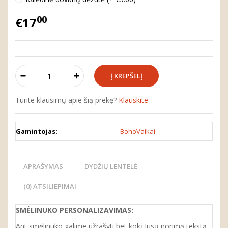
00
€17
Turite klausimų apie šią prekę?
Klauskite
Gamintojas:
BohoVaikai
APRAŠYMAS
DYDŽIŲ LENTELĖ
(0) ATSILIEPIMAI
SMĖLINUKO PERSONALIZAVIMAS:
Ant smėlinuko galime užrašyti bet kokį Jūsų norimą tekstą