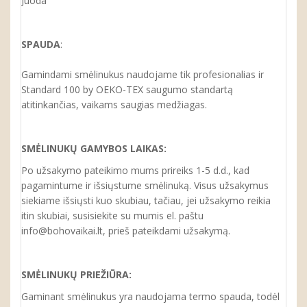
Juoda
SPAUDA
:
Gamindami smėlinukus naudojame tik profesionalias ir
Standard 100 by OEKO-TEX saugumo standartą
atitinkančias, vaikams saugias medžiagas.
SMĖLINUKŲ GAMYBOS LAIKAS:
Po užsakymo pateikimo mums prireiks 1-5 d.d., kad
pagamintume ir išsiųstume smėlinuką. Visus užsakymus
siekiame išsiųsti kuo skubiau, tačiau, jei užsakymo reikia
itin skubiai, susisiekite su mumis el. paštu
info@bohovaikai.lt, prieš pateikdami užsakymą.
SMĖLINUKŲ
PRIEŽIŪRA:
Gaminant smėlinukus yra naudojama termo spauda, todėl