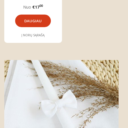
''MEŠKIUKAS''
00
Nuo
€17
DAUGIAU
Į NORŲ SĄRAŠĄ