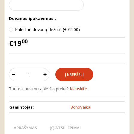
Dovanos įpakavimas :
Kalėdinė dovanų dėžutė (+ €5.00)
00
€19
Turite klausimų apie šią prekę?
Klauskite
Gamintojas:
BohoVaikai
APRAŠYMAS
(0) ATSILIEPIMAI