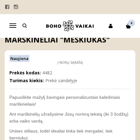
Pagrindinis
KOLEKCIJOS
"VARDO ISTORIJA"
SMĖLINUKAI
MARŠKINĖLIAI
Personalizuoti kalėdiniai marškinėliai "MEŠKIUKAS"
0
Navigacija
PERSONALIZUOTI KALĖDINIAI
MARŠKINĖLIAI "MEŠKIUKAS"
Naujiena
Į NORŲ SĄRAŠĄ
Prekės kodas:
4482
Turimas kiekis:
Prekė sandėlyje
Papuoškite mažylį žavingais personalizuotais kalėdiniais
marškinėliais!
Ant marškinėlių užrašysime Jūsų norimą tekstą (iki 3 žodžių)
arba vaiko vardą.
Unisex stiliaus, todėl idealiai tinka tiek mergaitei, tiek
berniukui.