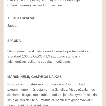
- krokodilo tipo plaukų segtuką su raudonu kaspinu,
- plaukų gumelę su raudonu kaspinu.
TEKSTO SPALVA:
Juoda
SPAUDA
:
Gamindami marškinėlius naudojame tik profesionalias ir
Standard 100 by OEKO-TEX saugumo standartą
atitinkančias, vaikams saugias medžiagas.
MARŠKINĖLIŲ GAMYBOS LAIKAS:
Po užsakymo pateikimo mums prireiks 1-5 d.d., kad
pagamintume ir išsiųstume marškinėlius. Visus užsakymus
siekiame išsiųsti kuo skubiau, tačiau, jei užsakymo reikia itin
skubiai, susisiekite su mumis el. paštu info@bohovaikai.lt,
prieš pateikdami užsakymą.