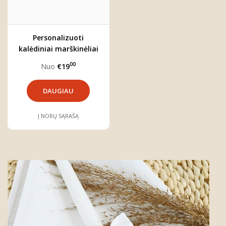
Personalizuoti
kalėdiniai marškinėliai
"MEŠKIUKAS"
00
Nuo
€19
DAUGIAU
Į NORŲ SĄRAŠĄ