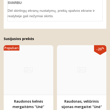
SVARBU
:
Dėl skirtingų ekranų nustatymų, prekių spalvos ekrane ir
realybėje gali nežymiai skirtis.
Susijusios prekės
Populiari
%
-20
Raudonos kelnės
Raudonas, veliūrinis
mergaitėms "Unė"
sijonas mergaitei "Unė"