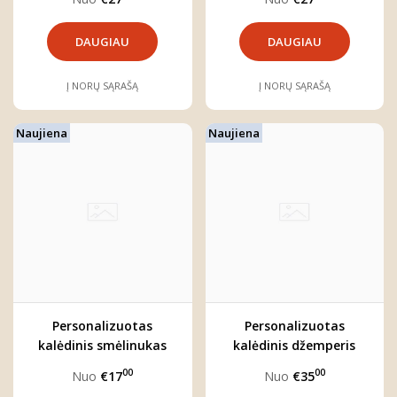
DAUGIAU
DAUGIAU
Į NORŲ SĄRAŠĄ
Į NORŲ SĄRAŠĄ
Naujiena
Naujiena
Personalizuotas
Personalizuotas
kalėdinis smėlinukas
kalėdinis džemperis
''MEŠKIUKAS''
vaikui "MEŠKIUKAS"
00
00
Nuo
€17
Nuo
€35