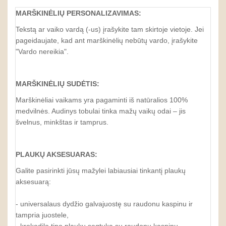
MARŠKINĖLIŲ PERSONALIZAVIMAS:
Tekstą ar vaiko vardą (-us) įrašykite tam skirtoje vietoje. Jei
pageidaujate, kad ant marškinėlių nebūtų vardo, įrašykite
"Vardo nereikia".
MARŠKINĖLIŲ SUDĖTIS:
Marškinėliai vaikams yra pagaminti iš natūralios 100%
medvilnės. Audinys tobulai tinka mažų vaikų odai – jis
švelnus, minkštas ir tamprus.
PLAUKŲ AKSESUARAS:
Galite pasirinkti jūsų mažylei labiausiai tinkantį plaukų
aksesuarą:
- universalaus dydžio galvajuostę su raudonu kaspinu ir
tampria juostele,