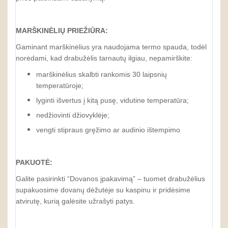
MARŠKINĖLIŲ PRIEŽIŪRA:
Gaminant marškinėlius yra naudojama termo spauda, todėl
norėdami, kad drabužėlis tarnautų ilgiau, nepamirškite:
marškinėlius skalbti rankomis 30 laipsnių
temperatūroje;
lyginti išvertus į kitą pusę, vidutine temperatūra;
nedžiovinti džiovyklėje;
vengti stipraus gręžimo ar audinio ištempimo
PAKUOTĖ:
Galite pasirinkti “Dovanos įpakavimą” – tuomet drabužėlius
supakuosime dovanų dėžutėje su kaspinu ir pridėsime
atvirutę, kurią galėsite užrašyti patys.