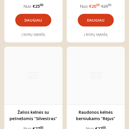
00
00
00
Nuo
€25
Nuo
€20
€25
DAUGIAU
DAUGIAU
Į NORŲ SĄRAŠĄ
Į NORŲ SĄRAŠĄ
Žalios kelnės su
Raudonos kelnės
petnešomis "Silvestras"
berniukams "Rėjus"
00
00
Nuo
€27
Nuo
€27