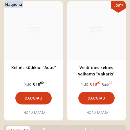
Naujiena
%
-28
Kelnės kūdikiui "Adas"
Veliūrinės kelnės
vaikams "Vakaris"
00
00
00
Nuo
€18
Nuo
€18
€25
DAUGIAU
DAUGIAU
Į NORŲ SĄRAŠĄ
Į NORŲ SĄRAŠĄ