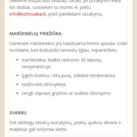
siekiame išsiųsti kuo skubiau, tačiau, jei užsakymo reikia
itin skubiai, susisiekite su mumis el. paštu
info@bohovaikai.lt
, prieš pateikdami užsakymą.
MARŠKINĖLIŲ PRIEŽIŪRA:
Gaminant marškinėlius yra naudojama termo spauda, todėl
norėdami, kad drabužėlis tarnautų ilgiau, nepamirškite:
marškinėlius skalbti rankomis 30 laipsnių
temperatūroje;
lyginti išvertus į kitą pusę, vidutine temperatūra;
nedžiovinti džiovyklėje;
vengti stipraus gręžimo ar audinio ištempimo
SVARBU
:
Dėl skirtingų ekranų nustatymų, prekių spalvos ekrane ir
realybėje gali nežymiai skirtis.