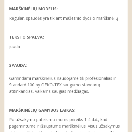
MARŠKINĖLIŲ MODELIS:
Regular, spaudės yra tik ant mažesnio dydžio marškinėlių
TEKSTO SPALVA:
juoda
SPAUDA
:
Gamindami marškinėlius naudojame tik profesionalias ir
Standard 100 by OEKO-TEX saugumo standartą
atitinkančias, vaikams saugias medžiagas.
MARŠKINĖLIŲ GAMYBOS LAIKAS:
Po užsakymo pateikimo mums prireiks 1-4 d.d., kad
pagamintume ir išsiųstume marškinėlius. Visus užsakymus