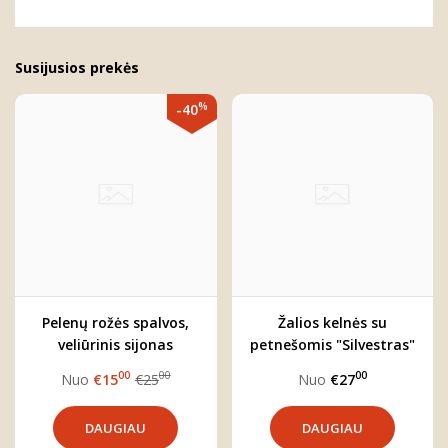
Susijusios prekės
%
-40
Pelenų rožės spalvos,
Žalios kelnės su
veliūrinis sijonas
petnešomis "Silvestras"
mergaitei "Rose"
00
00
00
Nuo
€15
€25
Nuo
€27
DAUGIAU
DAUGIAU