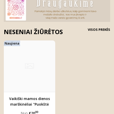
VISOS PREKĖS
NESENIAI ŽIŪRĖTOS
Naujiena
Vaikiški mamos dienos
marškinėliai "Puokštė
mamai"
00
Nuo
€20