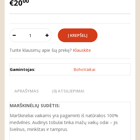
00
€20
Turite klausimų apie šią prekę?
Klauskite
Gamintojas:
BohoVaikai
APRAŠYMAS
(0) ATSILIEPIMAI
MARŠKINĖLIŲ SUDĖTIS:
Marškinėliai vaikams yra pagaminti iš natūralios 100%
medvilnės. Audinys tobulai tinka mažų vaikų odai – jis
švelnus, minkštas ir tamprus.