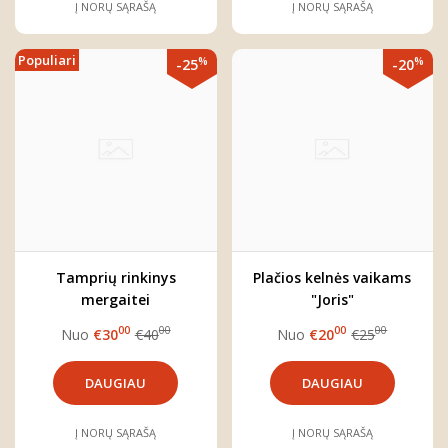
Į NORŲ SĄRAŠĄ
Į NORŲ SĄRAŠĄ
Populiari
%
%
-25
-20
Tamprių rinkinys
Plačios kelnės vaikams
mergaitei
"Joris"
00
00
00
00
Nuo
€30
€40
Nuo
€20
€25
DAUGIAU
DAUGIAU
Į NORŲ SĄRAŠĄ
Į NORŲ SĄRAŠĄ