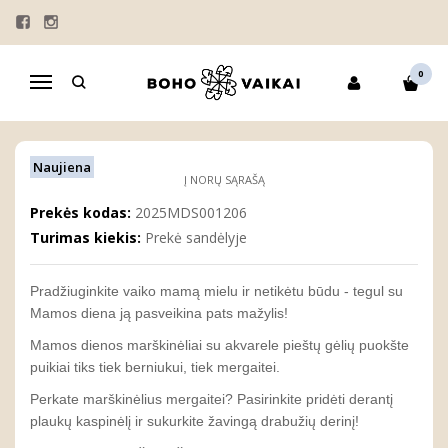
Pagrindinis
Vaikiški mamos dienos marškinėliai "Puokštė mamai"
VAIKIŠKI MAMOS DIENOS
0
Navigacija
MARŠKINĖLIAI "PUOKŠTĖ MAMAI"
Naujiena
Į NORŲ SĄRAŠĄ
Prekės kodas:
2025MDS001206
Turimas kiekis:
Prekė sandėlyje
Pradžiuginkite vaiko mamą mielu ir netikėtu būdu - tegul su
Mamos diena ją pasveikina pats mažylis!
Mamos dienos marškinėliai su akvarele pieštų gėlių puokšte
puikiai tiks tiek berniukui, tiek mergaitei.
Perkate marškinėlius mergaitei? Pasirinkite pridėti derantį
plaukų kaspinėlį ir sukurkite žavingą drabužių derinį!