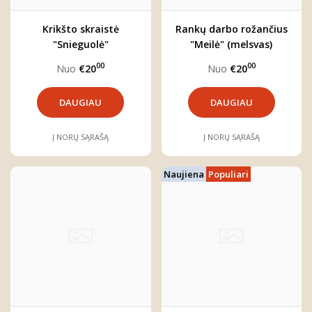
Krikšto skraistė
Rankų darbo rožančius
"Snieguolė"
"Meilė" (melsvas)
00
00
Nuo
€20
Nuo
€20
DAUGIAU
DAUGIAU
Į NORŲ SĄRAŠĄ
Į NORŲ SĄRAŠĄ
Naujiena
Populiari