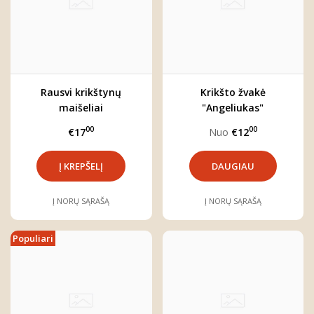
Rausvi krikštynų
Krikšto žvakė
maišeliai
"Angeliukas"
00
00
€17
Nuo
€12
DAUGIAU
Į NORŲ SĄRAŠĄ
Į NORŲ SĄRAŠĄ
Populiari