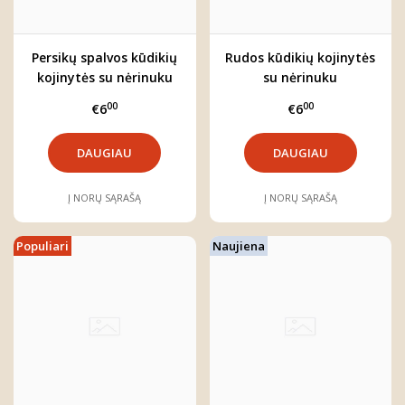
Persikų spalvos kūdikių
Rudos kūdikių kojinytės
kojinytės su nėrinuku
su nėrinuku
00
00
€6
€6
DAUGIAU
DAUGIAU
Į NORŲ SĄRAŠĄ
Į NORŲ SĄRAŠĄ
Populiari
Naujiena