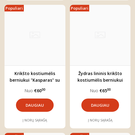
Populiari
Populiari
Krikšto kostiumėlis
Žydras lininis krikšto
berniukui "Kasparas" su
kostiumėlis berniukui
šortais
"Jokūbas" (trijų dalių)
00
00
Nuo
€60
Nuo
€65
DAUGIAU
DAUGIAU
Į NORŲ SĄRAŠĄ
Į NORŲ SĄRAŠĄ