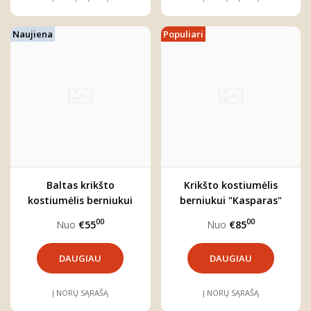
Naujiena
Populiari
Baltas krikšto
Krikšto kostiumėlis
kostiumėlis berniukui
berniukui "Kasparas"
"Gustavas"
(keturių dalių)
00
00
Nuo
€55
Nuo
€85
DAUGIAU
DAUGIAU
Į NORŲ SĄRAŠĄ
Į NORŲ SĄRAŠĄ