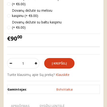
(+ €6.00)
Dovanų dėžutė su melsvu
kaspinu (+ €6.00)
Dovanų dėžutė su baltu kaspinu
(+ €6.00)
00
€90
Turite klausimų apie šią prekę?
Klauskite
Gamintojas:
BohoVaikai
APRAŠYMAS
DYDŽIŲ LENTELĖ