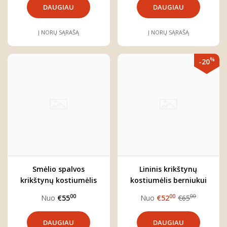
DAUGIAU
DAUGIAU
Į NORŲ SĄRAŠĄ
Į NORŲ SĄRAŠĄ
%
-20
Smėlio spalvos
Lininis krikštynų
krikštynų kostiumėlis
kostiumėlis berniukui
berniukui su medvilnės
"Herkus"
00
00
00
Nuo
€55
Nuo
€52
€65
marškiniais
DAUGIAU
DAUGIAU