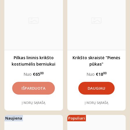
Pilkas lininis krikšto
Krikšto skraistė "Pienės
kostiumėlis berniukui
pūkas"
"Adomas"
00
00
Nuo
€65
Nuo
€18
DAUGIAU
Į NORŲ SĄRAŠĄ
Į NORŲ SĄRAŠĄ
Naujiena
Populiari