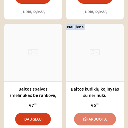
Į NORŲ SĄRAŠĄ
Į NORŲ SĄRAŠĄ
Naujiena
Baltos spalvos
Baltos kūdikių kojinytės
smėlinukas be rankovių
su nėrinuku
00
00
€7
€6
DAUGIAU