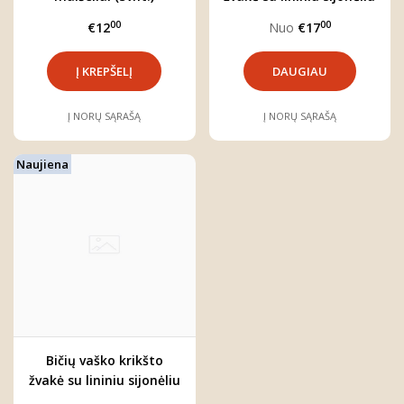
00
00
€12
Nuo
€17
DAUGIAU
Į NORŲ SĄRAŠĄ
Į NORŲ SĄRAŠĄ
Naujiena
Bičių vaško krikšto
žvakė su lininiu sijonėliu