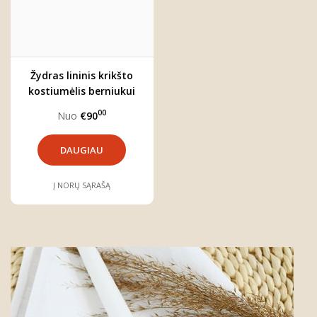
Žydras lininis krikšto
kostiumėlis berniukui
"Jokūbas" (keturių dalių)
00
Nuo
€90
DAUGIAU
Į NORŲ SĄRAŠĄ