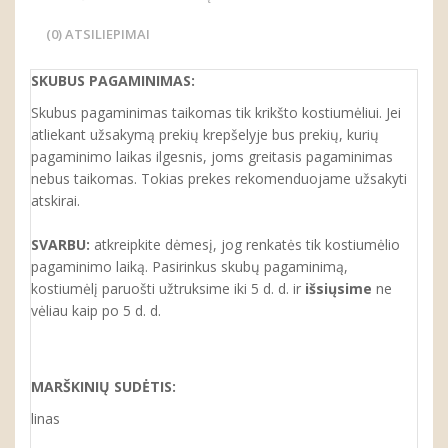
(0) ATSILIEPIMAI
SKUBUS PAGAMINIMAS:
Skubus pagaminimas taikomas tik krikšto kostiumėliui. Jei
atliekant užsakymą prekių krepšelyje bus prekių, kurių
pagaminimo laikas ilgesnis, joms greitasis pagaminimas
nebus taikomas. Tokias prekes rekomenduojame užsakyti
atskirai.
SVARBU:
atkreipkite dėmesį, jog renkatės tik kostiumėlio
pagaminimo laiką. Pasirinkus skubų pagaminimą,
kostiumėlį paruošti užtruksime iki 5 d. d. ir
išsiųsime
ne
vėliau kaip po 5 d. d.
MARŠKINIŲ SUDĖTIS:
linas