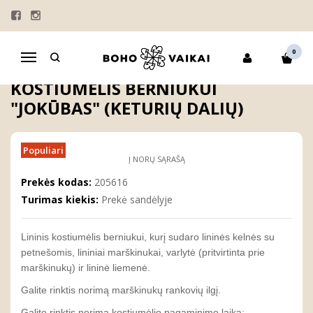
Pagrindinis
KRIKŠTYNOS
KOSTIUMĖLIAI BERNIUKAMS
Žydras lininis krikšto kostiumėlis berniukui "Jokūbas" (keturių dalių)
0
Navigacija
ŽYDRAS LININIS KRIKŠTO
KOSTIUMĖLIS BERNIUKUI
"JOKŪBAS" (KETURIŲ DALIŲ)
Populiari
Į NORŲ SĄRAŠĄ
Prekės kodas:
205616
Turimas kiekis:
Prekė sandėlyje
Lininis kostiumėlis berniukui, kurį sudaro lininės kelnės su
petnešomis, lininiai marškinukai, varlytė (pritvirtinta prie
marškinukų) ir lininė liemenė.
Galite rinktis norimą marškinukų rankovių ilgį.
Galite rinktis norimą kostiumėlio pagaminimo laiką: