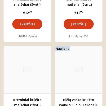
maišeliai (5vnt.)
maišeliai (5vnt.)
00
00
€12
€12
Į NORŲ SĄRAŠĄ
Į NORŲ SĄRAŠĄ
Naujiena
Kreminiai krikšto
Bičių vaško krikšto
maišeliai (5vnt.)
žvakė su lininiu sijonėliu