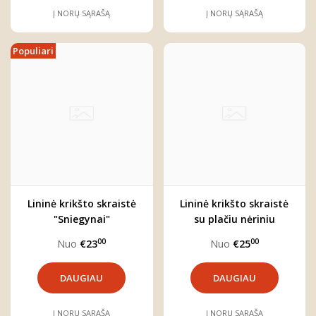
Į NORŲ SĄRAŠĄ
Į NORŲ SĄRAŠĄ
Populiari
Lininė krikšto skraistė
Lininė krikšto skraistė
"Sniegynai"
su plačiu nėriniu
"Sniegynai"
00
00
Nuo
€23
Nuo
€25
DAUGIAU
DAUGIAU
Į NORŲ SĄRAŠĄ
Į NORŲ SĄRAŠĄ