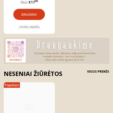
00
Nuo
€17
DAUGIAU
Į NORŲ SĄRAŠĄ
VISOS PREKĖS
NESENIAI ŽIŪRĖTOS
Populiari