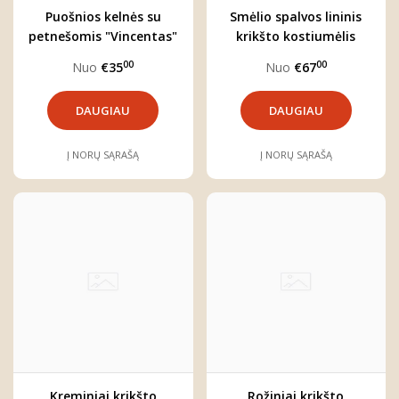
Puošnios kelnės su
Smėlio spalvos lininis
petnešomis "Vincentas"
krikšto kostiumėlis
"Jonas"
00
00
Nuo
€35
Nuo
€67
DAUGIAU
DAUGIAU
Į NORŲ SĄRAŠĄ
Į NORŲ SĄRAŠĄ
Kreminiai krikšto
Rožiniai krikšto