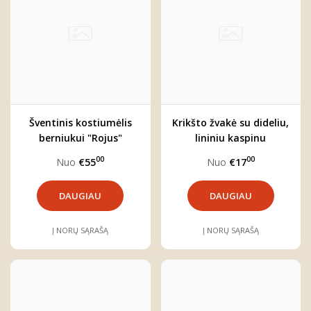
Šventinis kostiumėlis
Krikšto žvakė su dideliu,
berniukui "Rojus"
lininiu kaspinu
00
00
Nuo
€55
Nuo
€17
DAUGIAU
DAUGIAU
Į NORŲ SĄRAŠĄ
Į NORŲ SĄRAŠĄ