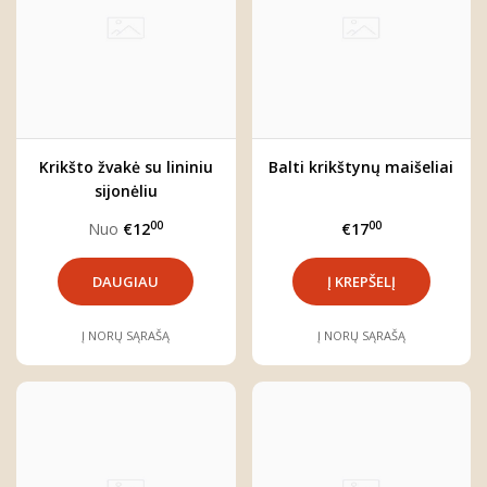
Krikšto žvakė su lininiu
Balti krikštynų maišeliai
sijonėliu
00
00
Nuo
€12
€17
DAUGIAU
Į NORŲ SĄRAŠĄ
Į NORŲ SĄRAŠĄ