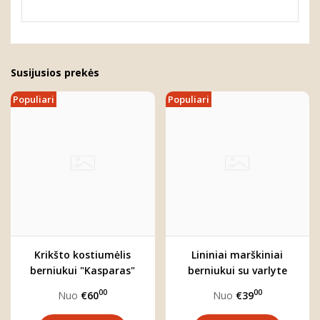
Susijusios prekės
Populiari
Populiari
Krikšto kostiumėlis
Lininiai marškiniai
berniukui "Kasparas"
berniukui su varlyte
(trijų dalių)
"Jokūbas"
00
00
Nuo
€60
Nuo
€39