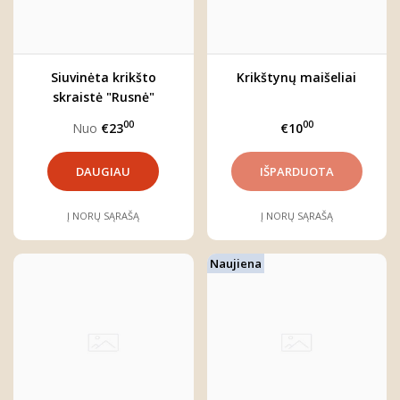
Siuvinėta krikšto
Krikštynų maišeliai
skraistė "Rusnė"
00
00
Nuo
€23
€10
DAUGIAU
Į NORŲ SĄRAŠĄ
Į NORŲ SĄRAŠĄ
Naujiena