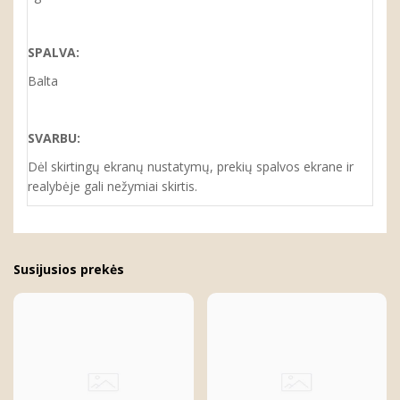
SPALVA:
Balta
SVARBU:
Dėl skirtingų ekranų nustatymų, prekių spalvos ekrane ir
realybėje gali nežymiai skirtis.
Susijusios prekės