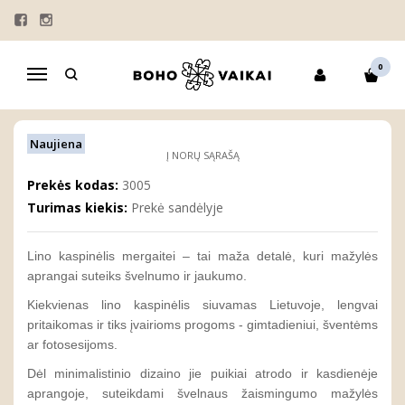
Pagrindinis
MERGAITĖMS
PLAUKŲ AKSESUARAI
LININIAI KASPINAI
Baltas lino kaspinas mergaitei
0
Navigacija
BALTAS LINO KASPINAS MERGAITEI
Naujiena
Į NORŲ SĄRAŠĄ
Prekės kodas:
3005
Turimas kiekis:
Prekė sandėlyje
Lino kaspinėlis mergaitei – tai maža detalė, kuri mažylės
aprangai suteiks švelnumo ir jaukumo.
Kiekvienas lino kaspinėlis siuvamas Lietuvoje, lengvai
pritaikomas ir tiks įvairioms progoms - gimtadieniui, šventėms
ar fotosesijoms.
Dėl minimalistinio dizaino jie puikiai atrodo ir kasdienėje
aprangoje, suteikdami švelnaus žaismingumo mažylės