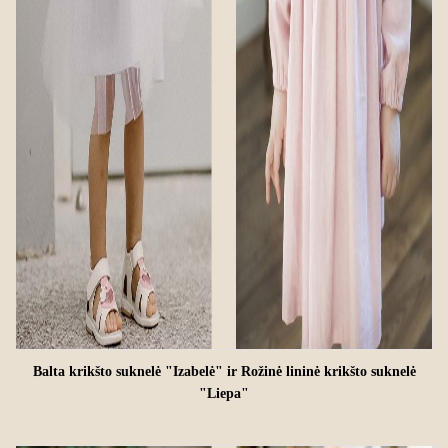
Balta krikšto suknelė "Izabelė"
ir
Rožinė lininė krikšto suknelė
"Liepa"