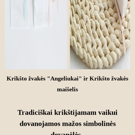
Krikšto žvakės "Angeliukai"
ir
Krikšto žvakės
maišelis
Tradiciškai krikštijamam vaikui
dovanojamos mažos simbolinės
dovanėlės.