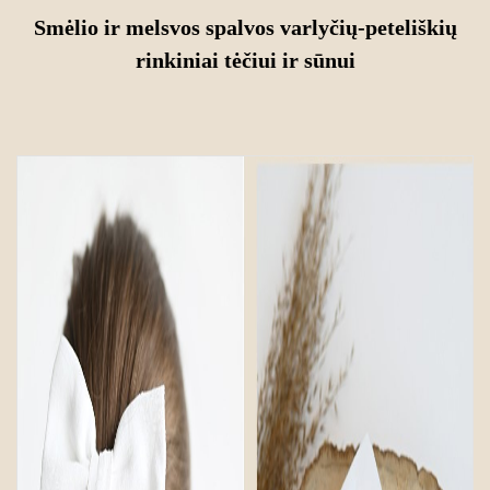
Smėlio
ir
melsvos
spalvos
varlyčių-peteliškių
rinkiniai tėčiui ir sūnui