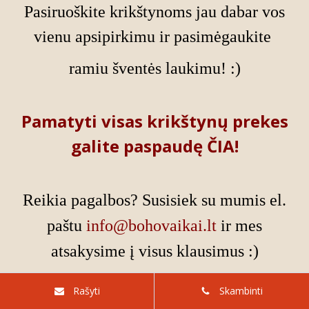
Pasiruoškite krikštynoms jau dabar vos
vienu
apsipirkimu ir pasimėgaukite
ramiu šventės laukimu! :)
Pamatyti visas krikštynų prekes
galite paspaudę ČIA!
Reikia pagalbos? Susisiek su mumis el.
paštu
info@bohovaikai.lt
ir mes
atsakysime į visus klausimus :)
Rašyti
Skambinti
Nuotraukos: MinėMi fotografija, BohoVaikai