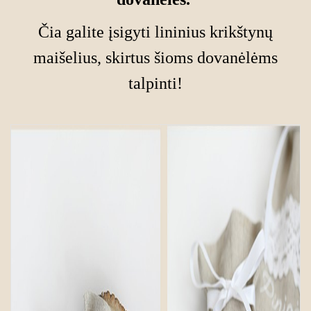
Čia galite įsigyti
lininius krikštynų
maišelius
, skirtus šioms dovanėlėms
talpinti!