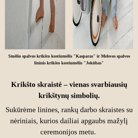
Smėlio spalvos krikšto kostiumėlis "Kasparas"
ir
Melsvos spalvos
lininis krikšto kostiumėlis "Jokūbas"
Krikšto skraistė
– vienas svarbiausių
krikštynų simbolių.
Sukūrėme linines, rankų darbo skraistes su
nėriniais, kurios dailiai apgaubs mažylį
ceremonijos metu.