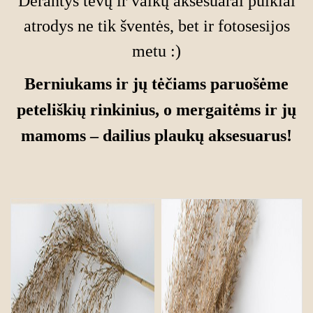
Derantys tėvų ir vaikų aksesuarai puikiai
atrodys ne tik šventės, bet ir fotosesijos
metu :)
Berniukams ir jų tėčiams paruošėme
peteliškių rinkinius,
o
mergaitėms ir jų
mamoms – dailius plaukų aksesuarus!