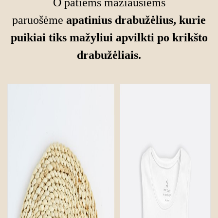
O patiems mažiausiems
paruošėme
apatinius drabužėlius, kurie
puikiai tiks mažyliui apvilkti po krikšto
drabužėliais.