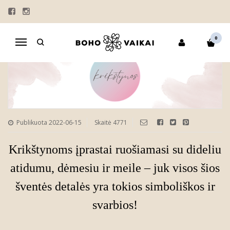
VISKAS KRIKŠTYNOMS – VIENOJE
PARDUOTUVĖJE!
0
Navigacija
Publikuota 2022-06-15
Skaitė 4771
Krikštynoms įprastai ruošiamasi su dideliu
atidumu, dėmesiu ir meile – juk visos šios
šventės detalės yra tokios simboliškos ir
svarbios!