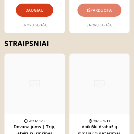
DAUGIAU
Į NORŲ SĄRAŠĄ
Į NORŲ SĄRAŠĄ
STRAIPSNIAI
2023-10-18
2023-09-13
Dovana jums | Trijų
Vaikiški drabužių
atvirukų rinkinys
dydžiai: 5 patarimai,