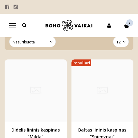
GALVAJUOSTĖS
Pagrindinis
GALVAJUOSTĖS
0
Navigacija
Populiari
Didelis lininis kaspinas
Baltas lininis kaspinas
"Milda"
"Sniegynai"