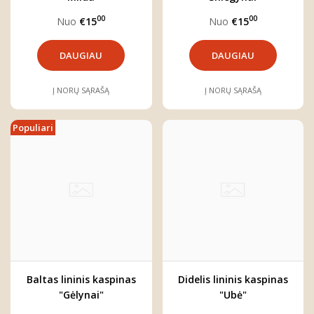
00
00
Nuo
€15
Nuo
€15
DAUGIAU
DAUGIAU
Į NORŲ SĄRAŠĄ
Į NORŲ SĄRAŠĄ
Populiari
Baltas lininis kaspinas
Didelis lininis kaspinas
"Gėlynai"
"Ubė"