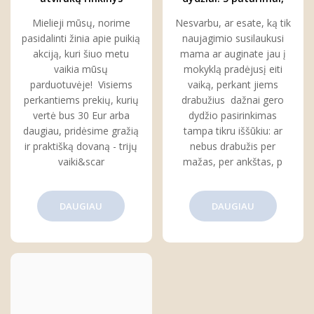
kiekvienam
kaip juos suprasti ir
Mielieji mūsų, norime
Nesvarbu, ar esate, ką tik
pasirinkti
pasidalinti žinia apie puikią
naujagimio susilaukusi
akciją, kuri šiuo metu
mama ar auginate jau į
vaikia mūsų
mokyklą pradėjusį eiti
parduotuvėje! Visiems
vaiką, perkant jiems
perkantiems prekių, kurių
drabužius dažnai gero
vertė bus 30 Eur arba
dydžio pasirinkimas
daugiau, pridėsime gražią
tampa tikru iššūkiu: ar
ir praktišką dovaną - trijų
nebus drabužis per
vaiki&scar
mažas, per ankštas, p
DAUGIAU
DAUGIAU