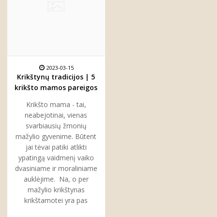
2023-03-15
Krikštynų tradicijos | 5
krikšto mamos pareigos
per krikštynas
Krikšto mama - tai,
neabejotinai, vienas
svarbiausių žmonių
mažylio gyvenime. Būtent
jai tėvai patiki atlikti
ypatingą vaidmenį vaiko
dvasiniame ir moraliniame
auklėjime. Na, o per
mažylio krikštynas
krikštamotei yra pas