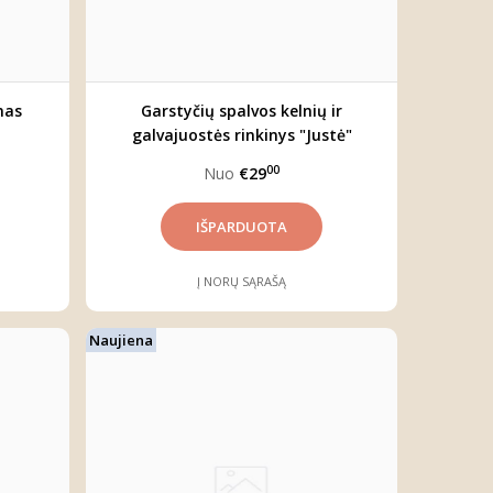
nas
Garstyčių spalvos kelnių ir
galvajuostės rinkinys "Justė"
00
Nuo
€29
Į NORŲ SĄRAŠĄ
Naujiena