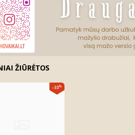
IAI ŽIŪRĖTOS
%
-33