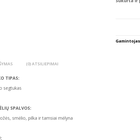
Sukurta ir
Gamintojas
ŠYMAS
(0) ATSILIEPIMAI
O TIPAS:
lo segtukas
ĖLIŲ SPALVOS:
ožės, smėlio, pilka ir tamsiai mėlyna
: