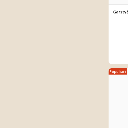
Garstyč
Populiari