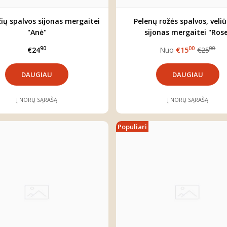
ių spalvos sijonas mergaitei
Pelenų rožės spalvos, veliū
"Anė"
sijonas mergaitei "Ros
90
00
00
€24
Nuo
€15
€25
DAUGIAU
DAUGIAU
Į NORŲ SĄRAŠĄ
Į NORŲ SĄRAŠĄ
Populiari