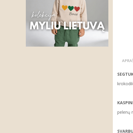
APRA
SEGTUK
krokodi
KASPIN
pelenų r
SVARBU