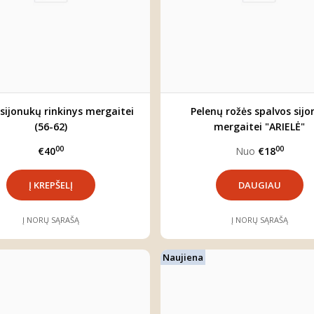
 sijonukų rinkinys mergaitei
Pelenų rožės spalvos sijo
(56-62)
mergaitei "ARIELĖ"
00
00
€40
Nuo
€18
DAUGIAU
Į NORŲ SĄRAŠĄ
Į NORŲ SĄRAŠĄ
Naujiena