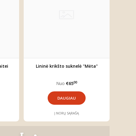
itei
Lininė krikšto suknelė "Mėta"
00
Nuo
€65
DAUGIAU
Į NORŲ SĄRAŠĄ