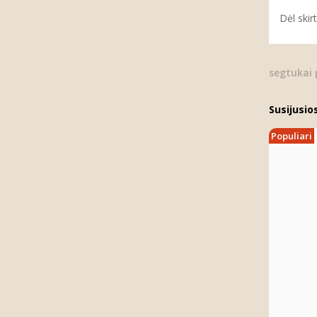
Dėl skir
segtukai
Susijusio
Populiari