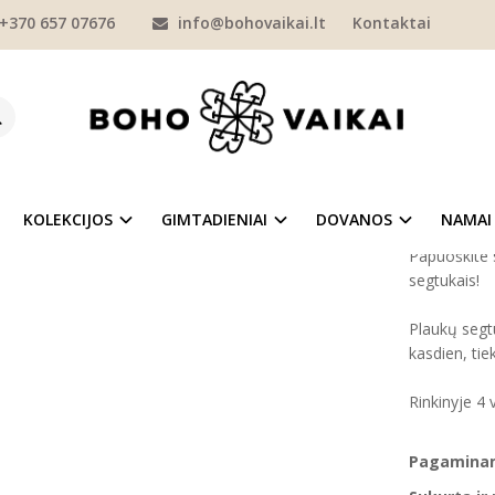
+370 657 07676
info@bohovaikai.lt
Kontaktai
MERGAITĖMS
PLAUKŲ AKSESUARAI
PLAUKŲ SEGTUKAI
Plaukų se
KŲ SEGTUKŲ RINKINYS "ŽVAIGŽDYNAI"
Prekės kod
na
%
-33
Į NORŲ SĄRAŠĄ
Turimas ki
KOLEKCIJOS
GIMTADIENIAI
DOVANOS
NAMAI
Papuoškite s
segtukais!
Plaukų segtu
kasdien, ti
Rinkinyje 4 
Pagaminam