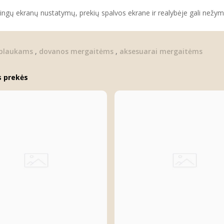
tingų ekranų nustatymų, prekių spalvos ekrane ir realybėje gali nežymia
 plaukams
,
dovanos mergaitėms
,
aksesuarai mergaitėms
s prekės