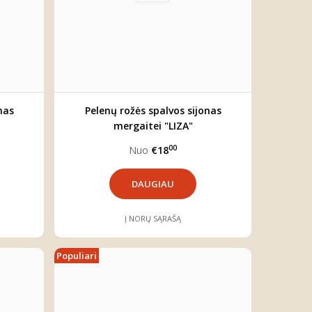
nas
Pelenų rožės spalvos sijonas
mergaitei "LIZA"
00
Nuo
€18
DAUGIAU
Į NORŲ SĄRAŠĄ
Populiari