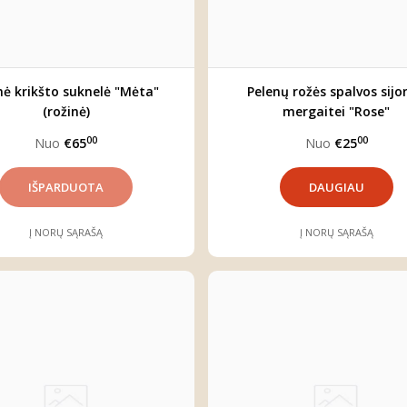
nė krikšto suknelė "Mėta"
Pelenų rožės spalvos sijo
(rožinė)
mergaitei "Rose"
00
00
Nuo
€65
Nuo
€25
DAUGIAU
Į NORŲ SĄRAŠĄ
Į NORŲ SĄRAŠĄ