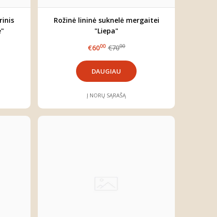
rinis
Rožinė lininė suknelė mergaitei
e"
"Liepa"
00
00
€60
€70
DAUGIAU
Į NORŲ SĄRAŠĄ