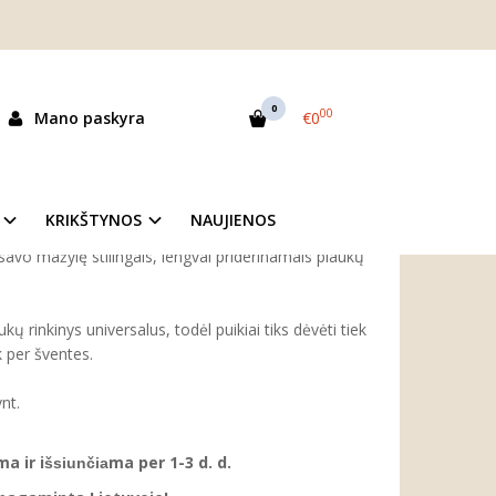
gtukų rinkinys "Žvaigždynai" (4vnt.)
 (4VNT.)
0
00
Mano paskyra
€0
as:
M6123
ekis:
Išparduota
KRIKŠTYNOS
NAUJIENOS
avo mažylę stilingais, lengvai priderinamais plaukų
kų rinkinys universalus, todėl puikiai tiks dėvėti tiek
ek per šventes.
vnt.
a ir i
ma per 1-3 d. d.
šsiunčia