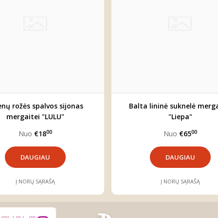
enų rožės spalvos sijonas
Balta lininė suknelė merga
mergaitei "LULU"
"Liepa"
00
00
Nuo
€18
Nuo
€65
DAUGIAU
DAUGIAU
Į NORŲ SĄRAŠĄ
Į NORŲ SĄRAŠĄ