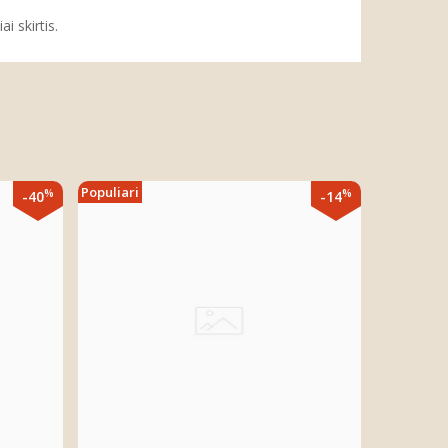
i skirtis.
Populiari
%
%
-40
-14