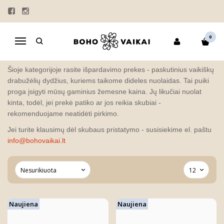
IŠPARDAVIMAS
Pagrindinis
VELYKŲ MARŠKINĖLIAI
MAMOS DIENOS DOVANOS
0
Navigacija
YPATINGI PASIŪLYMAI
IŠPARDAVIMAS
Šioje kategorijoje rasite išpardavimo prekes - paskutinius vaikiškų
drabužėlių dydžius, kuriems taikome dideles nuolaidas. Tai puiki
proga įsigyti mūsų gaminius žemesne kaina. Jų likučiai nuolat
kinta, todėl, jei prekė patiko ar jos reikia skubiai -
rekomenduojame neatidėti pirkimo.
Jei turite klausimų dėl skubaus pristatymo - susisiekime el. paštu
info@bohovaikai.lt
Naujiena
Naujiena