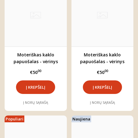
Moteriškas kaklo
Moteriškas kaklo
papuošalas - vėrinys
papuošalas - vėrinys
"Ieva"
"Aušrinė"
00
00
€50
€50
Į NORŲ SĄRAŠĄ
Į NORŲ SĄRAŠĄ
Populiari
Naujiena