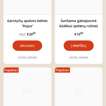
Garstyčių spalvos kelnės
Surišama galvajuostė
"Rojus"
kūdikiui (pelenų rožinė)
00
00
Nuo
€20
€10
DAUGIAU
Į NORŲ SĄRAŠĄ
Į NORŲ SĄRAŠĄ
Populiari
Populiari