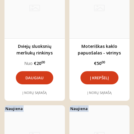
Dviejų sluoksnių
Moteriškas kaklo
merliukų rinkinys
papuošalas - vėrinys
"Pienių pieva" (4 vnt.)
"Salomė"
00
00
Nuo
€20
€50
DAUGIAU
Į NORŲ SĄRAŠĄ
Į NORŲ SĄRAŠĄ
Naujiena
Naujiena