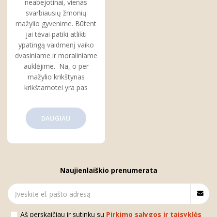
neabejotinai, vienas
svarbiausių žmonių
mažylio gyvenime. Būtent
jai tėvai patiki atlikti
ypatingą vaidmenį vaiko
dvasiniame ir moraliniame
auklėjime. Na, o per
mažylio krikštynas
krikštamotei yra pas
DAUGIAU
Naujienlaiškio prenumerata
Aš perskaičiau ir sutinku su
Pirkimo sąlygos ir taisyklės