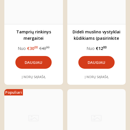
Tamprių rinkinys
Dideli muslino vystyklai
mergaitei
kūdikiams (pasirinkite
norimą spalvą)
00
00
00
Nuo
€30
€40
Nuo
€12
DAUGIAU
DAUGIAU
Į NORŲ SĄRAŠĄ
Į NORŲ SĄRAŠĄ
Populiari