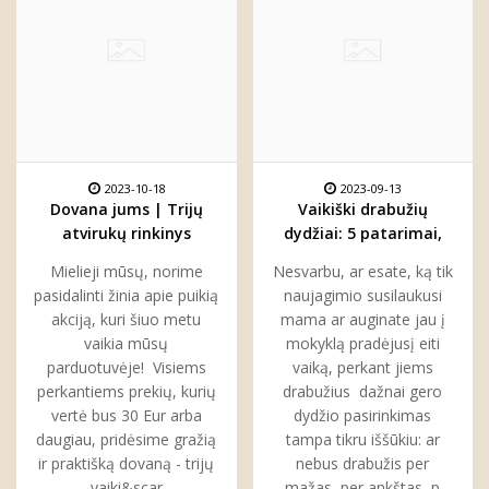
2023-10-18
2023-09-13
Dovana jums | Trijų
Vaikiški drabužių
atvirukų rinkinys
dydžiai: 5 patarimai,
kiekvienam
kaip juos suprasti ir
Mielieji mūsų, norime
Nesvarbu, ar esate, ką tik
pasirinkti
pasidalinti žinia apie puikią
naujagimio susilaukusi
akciją, kuri šiuo metu
mama ar auginate jau į
vaikia mūsų
mokyklą pradėjusį eiti
parduotuvėje! Visiems
vaiką, perkant jiems
perkantiems prekių, kurių
drabužius dažnai gero
vertė bus 30 Eur arba
dydžio pasirinkimas
daugiau, pridėsime gražią
tampa tikru iššūkiu: ar
ir praktišką dovaną - trijų
nebus drabužis per
vaiki&scar
mažas, per ankštas, p