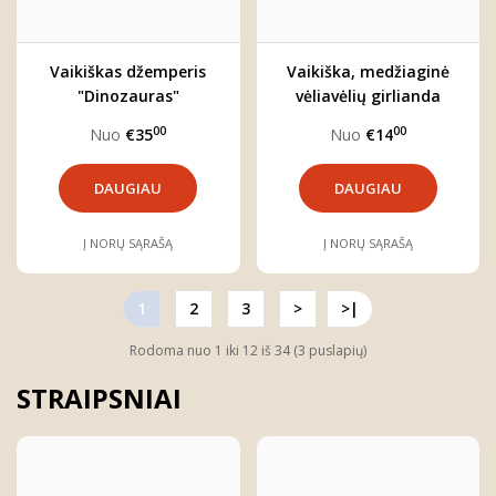
Vaikiškas džemperis
Vaikiška, medžiaginė
"Dinozauras"
vėliavėlių girlianda
"Rudens girios"
00
00
Nuo
€35
Nuo
€14
DAUGIAU
DAUGIAU
Į NORŲ SĄRAŠĄ
Į NORŲ SĄRAŠĄ
1
2
3
>
>|
Rodoma nuo 1 iki 12 iš 34 (3 puslapių)
STRAIPSNIAI