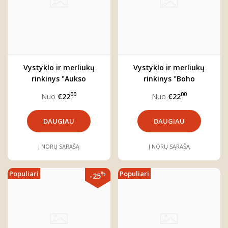
Vystyklo ir merliukų
Vystyklo ir merliukų
rinkinys "Aukso
rinkinys "Boho
plunksna"
Vaivorykštės"
00
00
Nuo
€22
Nuo
€22
DAUGIAU
DAUGIAU
Į NORŲ SĄRAŠĄ
Į NORŲ SĄRAŠĄ
Populiari
Populiari
%
-25