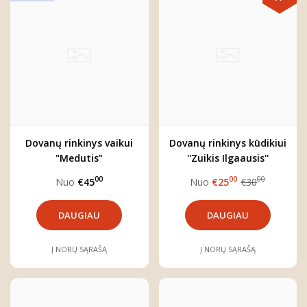
Dovanų rinkinys vaikui
Dovanų rinkinys kūdikiui
"Medutis"
''Zuikis Ilgaausis''
00
00
00
Nuo
€45
Nuo
€25
€30
DAUGIAU
DAUGIAU
Į NORŲ SĄRAŠĄ
Į NORŲ SĄRAŠĄ