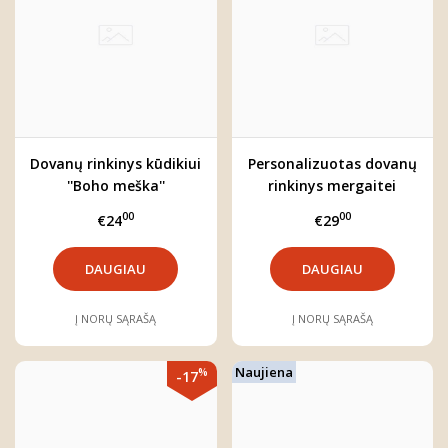
Dovanų rinkinys kūdikiui
Personalizuotas dovanų
''Boho meška''
rinkinys mergaitei
"Švelnumas"
00
00
€24
€29
DAUGIAU
DAUGIAU
Į NORŲ SĄRAŠĄ
Į NORŲ SĄRAŠĄ
Naujiena
%
-17