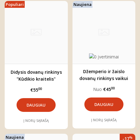
Populiari
Naujiena
Džemperio ir žaislo
Didysis dovanų rinkinys
dovanų rinkinys vaikui
"Kūdikio kraitelis"
00
Nuo
€45
00
€55
DAUGIAU
DAUGIAU
Į NORŲ SĄRAŠĄ
Į NORŲ SĄRAŠĄ
Naujiena
%
-17