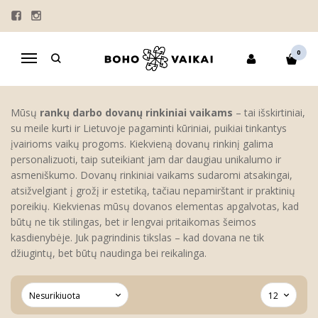
DOVANŲ RINKINIAI
Pagrindinis
DOVANOS
MARŠKINĖLIAI VAIKAMS
0
Navigacija
VELYKŲ DRABUŽIŲ KOMPLEKTAI
MAMOS DIENOS MARŠKINĖLIAI VAIKAMS
DOVANŲ RINKINIAI
Mūsų
rankų
darbo dovanų rinkiniai vaikams
– tai išskirtiniai,
su meile kurti ir Lietuvoje pagaminti kūriniai, puikiai tinkantys
įvairioms vaikų progoms. Kiekvieną dovanų rinkinį galima
personalizuoti, taip suteikiant jam dar daugiau unikalumo ir
asmeniškumo. Dovanų rinkiniai vaikams sudaromi atsakingai,
atsižvelgiant į grožį ir estetiką, tačiau nepamirštant ir praktinių
poreikių. Kiekvienas mūsų dovanos elementas apgalvotas, kad
būtų ne tik stilingas, bet ir lengvai pritaikomas šeimos
kasdienybėje. Juk pagrindinis tikslas – kad dovana ne tik
džiugintų, bet būtų naudinga bei reikalinga.