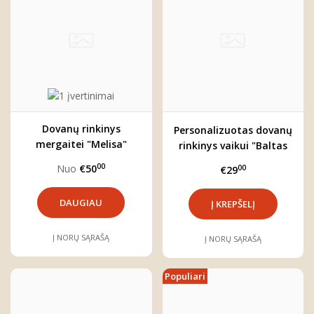
Dovanų rinkinys
Personalizuotas dovanų
mergaitei "Melisa"
rinkinys vaikui "Baltas
Zuikis"
00
Nuo
€50
00
€29
DAUGIAU
Į NORŲ SĄRAŠĄ
Į NORŲ SĄRAŠĄ
Populiari