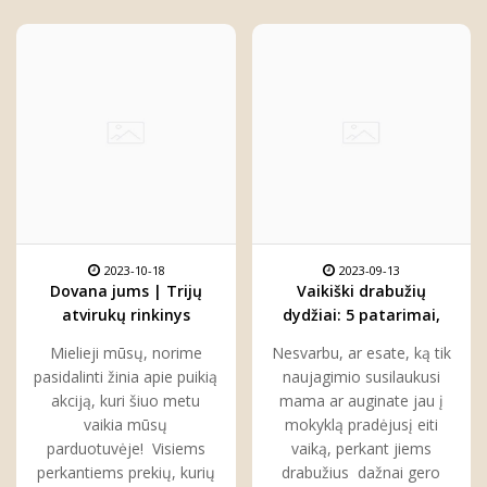
2023-10-18
2023-09-13
Dovana jums | Trijų
Vaikiški drabužių
atvirukų rinkinys
dydžiai: 5 patarimai,
kiekvienam
kaip juos suprasti ir
Mielieji mūsų, norime
Nesvarbu, ar esate, ką tik
pasirinkti
pasidalinti žinia apie puikią
naujagimio susilaukusi
akciją, kuri šiuo metu
mama ar auginate jau į
vaikia mūsų
mokyklą pradėjusį eiti
parduotuvėje! Visiems
vaiką, perkant jiems
perkantiems prekių, kurių
drabužius dažnai gero