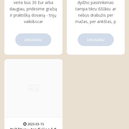
vertė bus 30 Eur arba
dydžio pasirinkimas
daugiau, pridėsime gražią
tampa tikru iššūkiu: ar
ir praktišką dovaną - trijų
nebus drabužis per
vaiki&scar
mažas, per ankštas, p
DAUGIAU
DAUGIAU
2023-03-15