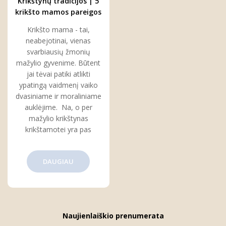
Krikštynų tradicijos | 5
krikšto mamos pareigos
per krikštynas
Krikšto mama - tai,
neabejotinai, vienas
svarbiausių žmonių
mažylio gyvenime. Būtent
jai tėvai patiki atlikti
ypatingą vaidmenį vaiko
dvasiniame ir moraliniame
auklėjime. Na, o per
mažylio krikštynas
krikštamotei yra pas
DAUGIAU
Naujienlaiškio prenumerata