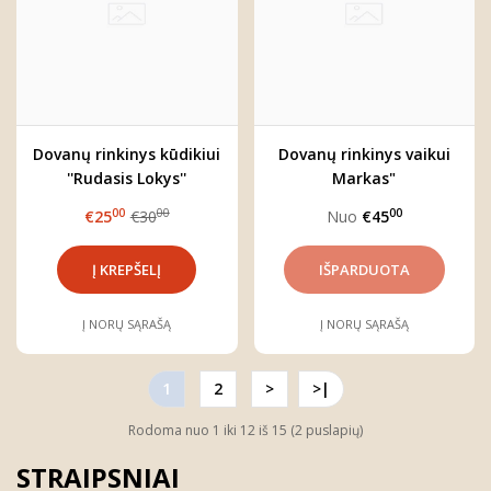
Dovanų rinkinys kūdikiui
Dovanų rinkinys vaikui
''Rudasis Lokys''
Markas"
00
00
00
€25
€30
Nuo
€45
Į NORŲ SĄRAŠĄ
Į NORŲ SĄRAŠĄ
1
2
>
>|
Rodoma nuo 1 iki 12 iš 15 (2 puslapių)
STRAIPSNIAI