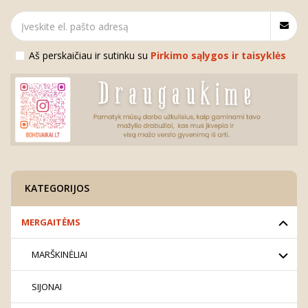
Aš perskaičiau ir sutinku su
Pirkimo sąlygos ir taisyklės
KATEGORIJOS
MERGAITĖMS
MARŠKINĖLIAI
SIJONAI