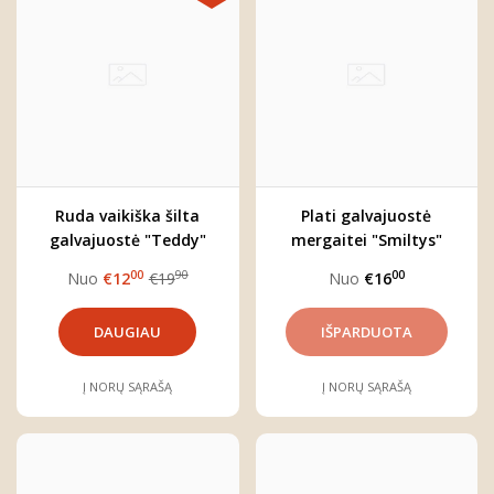
Ruda vaikiška šilta
Plati galvajuostė
galvajuostė "Teddy"
mergaitei "Smiltys"
00
90
00
Nuo
€12
€19
Nuo
€16
DAUGIAU
Į NORŲ SĄRAŠĄ
Į NORŲ SĄRAŠĄ