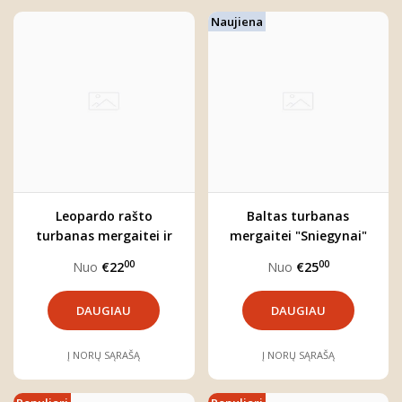
Naujiena
Leopardo rašto
Baltas turbanas
turbanas mergaitei ir
mergaitei "Sniegynai"
kaklo mova "Katytė"
00
00
Nuo
€22
Nuo
€25
DAUGIAU
DAUGIAU
Į NORŲ SĄRAŠĄ
Į NORŲ SĄRAŠĄ