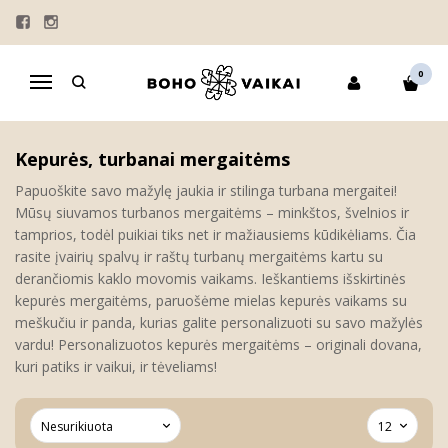
KEPURĖS | TURBANAI
Pagrindinis
MERGAITĖMS
KEPURĖS | TURBANAI
0
Navigacija
Kepurės, turbanai mergaitėms
Papuoškite savo mažylę jaukia ir stilinga turbana mergaitei!
Mūsų siuvamos turbanos mergaitėms – minkštos, švelnios ir
tamprios, todėl puikiai tiks net ir mažiausiems kūdikėliams. Čia
rasite įvairių spalvų ir raštų turbanų mergaitėms kartu su
derančiomis kaklo movomis vaikams. Ieškantiems išskirtinės
kepurės mergaitėms, paruošėme mielas kepurės vaikams su
meškučiu ir panda, kurias galite personalizuoti su savo mažylės
vardu! Personalizuotos kepurės mergaitėms – originali dovana,
kuri patiks ir vaikui, ir tėveliams!