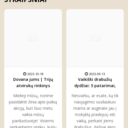
2023-10-18
2023-09-13
Dovana jums | Trijų
Vaikiški drabužių
atvirukų rinkinys
dydžiai: 5 patarimai,
kiekvienam
kaip juos suprasti ir
Mielieji mūsų, norime
Nesvarbu, ar esate, ką tik
pasirinkti
pasidalinti žinia apie puikią
naujagimio susilaukusi
akciją, kuri šiuo metu
mama ar auginate jau į
vaikia mūsų
mokyklą pradėjusį eiti
parduotuvėje! Visiems
vaiką, perkant jiems
perkantiems prekių, kurių
drabužius dažnai gero