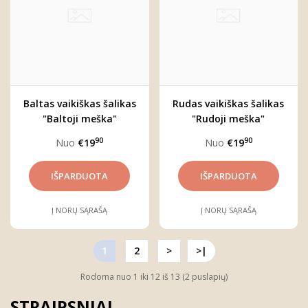
Baltas vaikiškas šalikas
Rudas vaikiškas šalikas
"Baltoji meška"
"Rudoji meška"
90
90
Nuo
€19
Nuo
€19
Į NORŲ SĄRAŠĄ
Į NORŲ SĄRAŠĄ
1
2
>
>|
Rodoma nuo 1 iki 12 iš 13 (2 puslapių)
STRAIPSNIAI