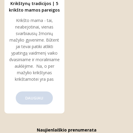
Krikštynų tradicijos | 5
krikšto mamos pareigos
per krikštynas
Krikšto mama - tai,
neabejotinai, vienas
svarbiausių žmonių
mažylio gyvenime. Būtent
jai tėvai patiki atlikti
ypatingą vaidmenį vaiko
dvasiniame ir moraliniame
auklėjime. Na, o per
mažylio krikštynas
krikštamotei yra pas
DAUGIAU
Naujienlaiškio prenumerata