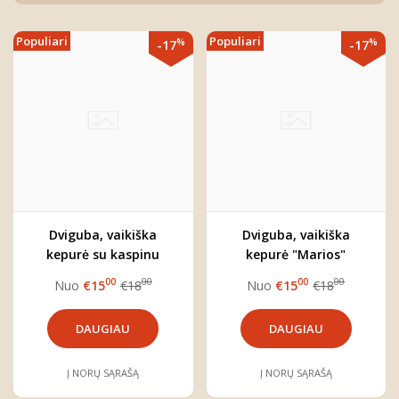
Populiari
Populiari
%
%
-17
-17
Dviguba, vaikiška
Dviguba, vaikiška
kepurė su kaspinu
kepurė "Marios"
"Kopos" (rinkitės norimą
(rinkitės norimą spalvą)
00
00
00
00
Nuo
€15
€18
Nuo
€15
€18
spalvą)
DAUGIAU
DAUGIAU
Į NORŲ SĄRAŠĄ
Į NORŲ SĄRAŠĄ