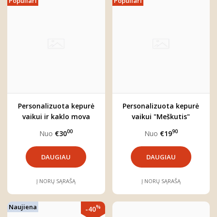
Populiari
Populiari
Personalizuota kepurė
Personalizuota kepurė
vaikui ir kaklo mova
vaikui "Meškutis"
"Meškutis"
00
90
Nuo
€30
Nuo
€19
DAUGIAU
DAUGIAU
Į NORŲ SĄRAŠĄ
Į NORŲ SĄRAŠĄ
Naujiena
%
-40