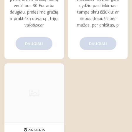
vertė bus 30 Eur arba
dydžio pasirinkimas
daugiau, pridėsime gražią
tampa tikru iššūkiu: ar
ir praktišką dovaną - trijų
nebus drabužis per
vaiki&scar
mažas, per ankštas, p
DAUGIAU
DAUGIAU
2023-03-15