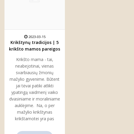
2023-03-15
Krikštynų tradicijos | 5
krikšto mamos pareigos
per krikštynas
Krikšto mama - tai,
neabejotinai, vienas
svarbiausių žmonių
mažylio gyvenime. Būtent
jai tėvai patiki atlikti
ypatingą vaidmenį vaiko
dvasiniame ir moraliniame
auklėjime. Na, o per
mažylio krikštynas
krikštamotei yra pas