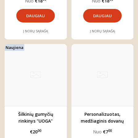
Nuo
€18
Nuo
€18
DAUGIAU
DAUGIAU
Į NORŲ SĄRAŠĄ
Į NORŲ SĄRAŠĄ
Naujiena
Šilkinių gumyčių
Personalizuotas,
rinkinys "UOGA"
medžiaginis dovanų
maišelis (3 dydžiai)
00
00
€20
Nuo
€7