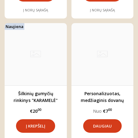
Į NORŲ SĄRAŠĄ
Į NORŲ SĄRAŠĄ
Naujiena
Šilkinių gumyčių
Personalizuotas,
rinkinys "KARAMELĖ"
medžiaginis dovanų
maišelis (3 dydžiai)
00
00
€20
Nuo
€7
DAUGIAU