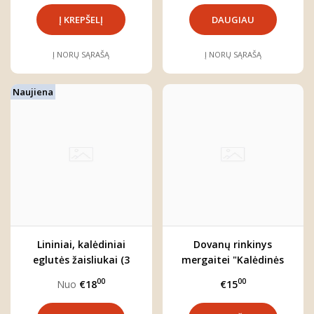
DAUGIAU
Į NORŲ SĄRAŠĄ
Į NORŲ SĄRAŠĄ
Naujiena
Lininiai, kalėdiniai
Dovanų rinkinys
eglutės žaisliukai (3
mergaitei "Kalėdinės
vnt.)
galvajuostės"
00
00
Nuo
€18
€15