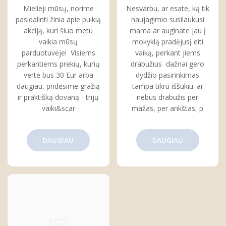
kiekvienam
kaip juos suprasti ir
Mielieji mūsų, norime
Nesvarbu, ar esate, ką tik
pasirinkti
pasidalinti žinia apie puikią
naujagimio susilaukusi
akciją, kuri šiuo metu
mama ar auginate jau į
vaikia mūsų
mokyklą pradėjusį eiti
parduotuvėje! Visiems
vaiką, perkant jiems
perkantiems prekių, kurių
drabužius dažnai gero
vertė bus 30 Eur arba
dydžio pasirinkimas
daugiau, pridėsime gražią
tampa tikru iššūkiu: ar
ir praktišką dovaną - trijų
nebus drabužis per
vaiki&scar
mažas, per ankštas, p
DAUGIAU
DAUGIAU