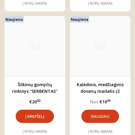
Į NORŲ SĄRAŠĄ
Į NORŲ SĄRAŠĄ
Naujiena
Naujiena
Šilkinių gumyčių
Kalėdinis, medžiaginis
rinkinys "SERBENTAS"
dovanų maišelis (2
dydžiai)
00
00
€20
Nuo
€10
DAUGIAU
Į NORŲ SĄRAŠĄ
Į NORŲ SĄRAŠĄ