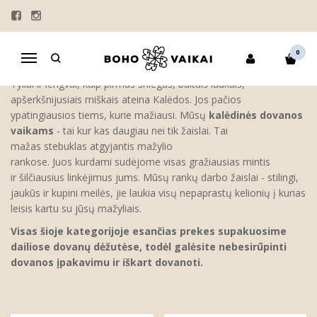
DOVANOS
Pagrindinis
IŠPARDAVIMAS
DOVANOS
0
Navigacija
Tyliai ir lengvai, kaip pirmas sniegas, baltais laukais,
apšerkšnijusiais miškais ateina Kalėdos. Jos pačios
ypatingiausios tiems, kurie mažiausi. Mūsų
kalėdinės dovanos
vaikams
- tai kur kas daugiau nei tik žaislai. Tai
mažas stebuklas atgyjantis mažylio
rankose. Juos kurdami sudėjome visas gražiausias mintis
ir šilčiausius linkėjimus jums. Mūsų rankų darbo žaislai - stilingi,
jaukūs ir kupini meilės, jie laukia visų nepaprastų kelionių į kurias
leisis kartu su jūsų mažyliais.
Visas šioje kategorijoje esančias prekes supakuosime
dailiose dovanų dėžutėse, todėl galėsite nebesirūpinti
dovanos įpakavimu ir iškart dovanoti.