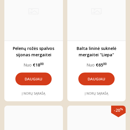
Pelenų rožės spalvos
Balta lininė suknelė
sijonas mergaitei
mergaitei "Liepa"
"ARIELĖ"
00
00
Nuo
€18
Nuo
€65
DAUGIAU
DAUGIAU
Į NORŲ SĄRAŠĄ
Į NORŲ SĄRAŠĄ
%
-20