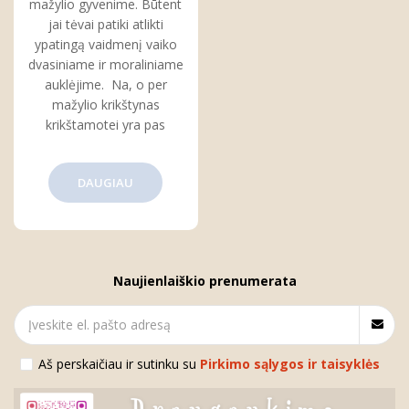
mažylio gyvenime. Būtent
jai tėvai patiki atlikti
ypatingą vaidmenį vaiko
dvasiniame ir moraliniame
auklėjime. Na, o per
mažylio krikštynas
krikštamotei yra pas
DAUGIAU
Naujienlaiškio prenumerata
Aš perskaičiau ir sutinku su
Pirkimo sąlygos ir taisyklės