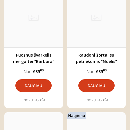
Puošnus švarkelis
Raudoni šortai su
mergaitei "Barbora"
petnešomis "Noelis"
00
00
Nuo
€35
Nuo
€35
DAUGIAU
DAUGIAU
Į NORŲ SĄRAŠĄ
Į NORŲ SĄRAŠĄ
Naujiena