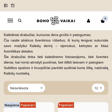
KALĖDINIAI RŪBELIAI
Pagrindinis
KOLEKCIJOS
"VARDO ISTORIJA"
MARŠKINĖLIAI
0
Navigacija
KALĖDINIAI RŪBELIAI
Kalėdiniai drabužiai, kuriuose dera grožis ir patogumas.
Čia rasite atskirus šventinius rūbelius, iš kurių lengvai sukursite
savo mažyliui Kalėdų derinį – sijonukus, kelnytes ar kitas
šventiškas detales.
Šie drabužiai tinka tiek kalėdinėms fotosesijoms, tiek šventės
dienai, kai norisi atrodyti puošniai, bet išlikti laisvam ir patogiam.
Subtilios spalvos ir kruopščiai parinkti audiniai kuria šiltą, natūralią
Kalėdų nuotaiką.
Naujiena
Populiari
Populiari