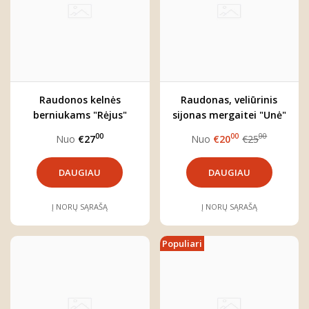
Raudonos kelnės
Raudonas, veliūrinis
berniukams "Rėjus"
sijonas mergaitei "Unė"
00
00
00
Nuo
€27
Nuo
€20
€25
DAUGIAU
DAUGIAU
Į NORŲ SĄRAŠĄ
Į NORŲ SĄRAŠĄ
Populiari