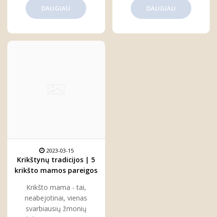
DAUGIAU
DAUGIAU
2023-03-15
Krikštynų tradicijos | 5
krikšto mamos pareigos
per krikštynas
Krikšto mama - tai,
neabejotinai, vienas
svarbiausių žmonių