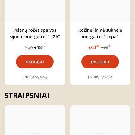
Pelenų rožės spalvos
Rožinė lininė suknelė
sijonas mergaitei "LIZA"
mergaitei "Liepa"
00
00
00
Nuo
€18
€60
€70
DAUGIAU
DAUGIAU
Į NORŲ SĄRAŠĄ
Į NORŲ SĄRAŠĄ
STRAIPSNIAI