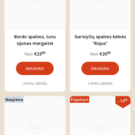
Bordo spalvos, tutu
Garstyčių spalvos kelnės
sijonas mergaitei
"Rojus"
"Adelina"
00
00
Nuo
€23
Nuo
€20
DAUGIAU
DAUGIAU
Į NORŲ SĄRAŠĄ
Į NORŲ SĄRAŠĄ
Naujiena
Populiari
%
-14