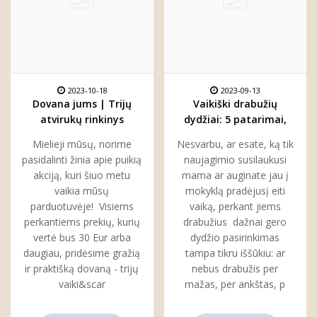
2023-10-18
2023-09-13
Dovana jums | Trijų
Vaikiški drabužių
atvirukų rinkinys
dydžiai: 5 patarimai,
kiekvienam
kaip juos suprasti ir
Mielieji mūsų, norime
Nesvarbu, ar esate, ką tik
pasirinkti
pasidalinti žinia apie puikią
naujagimio susilaukusi
akciją, kuri šiuo metu
mama ar auginate jau į
vaikia mūsų
mokyklą pradėjusį eiti
parduotuvėje! Visiems
vaiką, perkant jiems
perkantiems prekių, kurių
drabužius dažnai gero
vertė bus 30 Eur arba
dydžio pasirinkimas
daugiau, pridėsime gražią
tampa tikru iššūkiu: ar
ir praktišką dovaną - trijų
nebus drabužis per
vaiki&scar
mažas, per ankštas, p