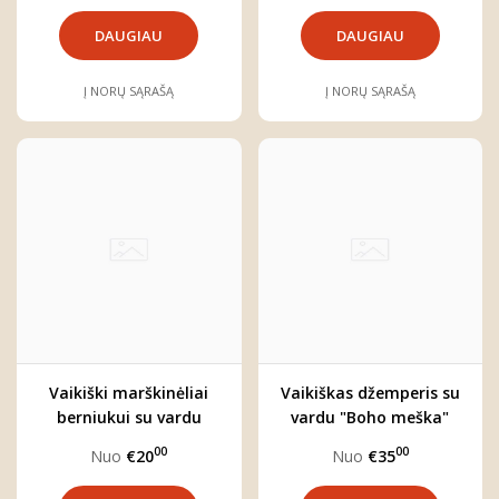
DAUGIAU
DAUGIAU
Į NORŲ SĄRAŠĄ
Į NORŲ SĄRAŠĄ
Vaikiški marškinėliai
Vaikiškas džemperis su
berniukui su vardu
vardu "Boho meška"
"Boho meška"
00
00
Nuo
€20
Nuo
€35