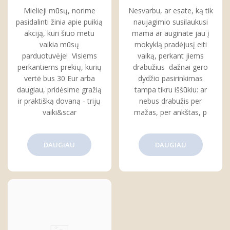
kiekvienam
kaip juos suprasti ir
Mielieji mūsų, norime
Nesvarbu, ar esate, ką tik
pasirinkti
pasidalinti žinia apie puikią
naujagimio susilaukusi
akciją, kuri šiuo metu
mama ar auginate jau į
vaikia mūsų
mokyklą pradėjusį eiti
parduotuvėje! Visiems
vaiką, perkant jiems
perkantiems prekių, kurių
drabužius dažnai gero
vertė bus 30 Eur arba
dydžio pasirinkimas
daugiau, pridėsime gražią
tampa tikru iššūkiu: ar
ir praktišką dovaną - trijų
nebus drabužis per
vaiki&scar
mažas, per ankštas, p
DAUGIAU
DAUGIAU