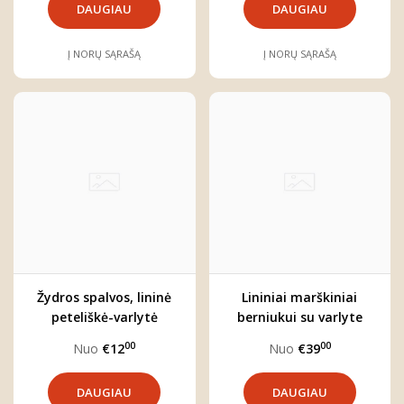
DAUGIAU
DAUGIAU
Į NORŲ SĄRAŠĄ
Į NORŲ SĄRAŠĄ
Žydros spalvos, lininė
Lininiai marškiniai
peteliškė-varlytė
berniukui su varlyte
"Jokūbas"
"Bernardas"
00
00
Nuo
€12
Nuo
€39
DAUGIAU
DAUGIAU