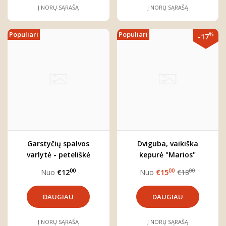
Į NORŲ SĄRAŠĄ
Į NORŲ SĄRAŠĄ
Populiari
Populiari
%
-17
Garstyčių spalvos
Dviguba, vaikiška
varlytė - peteliškė
kepurė "Marios"
"Rojus"
(rinkitės norimą spalvą)
00
00
00
Nuo
€12
Nuo
€15
€18
DAUGIAU
DAUGIAU
Į NORŲ SĄRAŠĄ
Į NORŲ SĄRAŠĄ