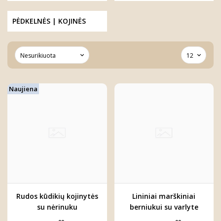
PĖDKELNĖS | KOJINĖS
Naujiena
Rudos kūdikių kojinytės
Lininiai marškiniai
su nėrinuku
berniukui su varlyte
"Augustas"