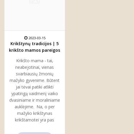
2023-03-15
Krikštynų tradicijos | 5
krikšto mamos pareigos
per krikštynas
Krikšto mama - tai,
neabejotinai, vienas
svarbiausių žmonių
mažylio gyvenime. Būtent
jai tėvai patiki atlikti
ypatingą vaidmenį vaiko
dvasiniame ir moraliniame
auklėjime. Na, o per
mažylio krikštynas
krikštamotei yra pas