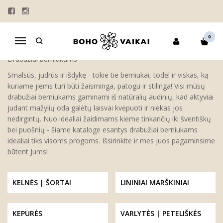
BERNIUKAMS
Pagrindinis
BERNIUKAMS
0
Navigacija
Drabužiai berniukams
Smalsūs, judrūs ir išdykę - tokie tie berniukai, todėl ir viskas, ką
kuriame jiems turi būti žaisminga, patogu ir stilinga! Visi mūsų
drabužiai berniukams gaminami iš natūralių audinių, kad aktyviai
judant mažylių oda galėtų laisvai kvėpuoti ir niekas jos
nedirgintų. Nuo idealiai žaidimams kieme tinkančių iki šventiškų
bei puošnių - šiame kataloge esantys drabužiai berniukams
idealiai tiks visoms progoms. Išsirinkite ir mes juos pagaminsime
būtent Jums!
KELNĖS | ŠORTAI
LININIAI MARŠKINIAI
KEPURĖS
VARLYTĖS | PETELIŠKĖS