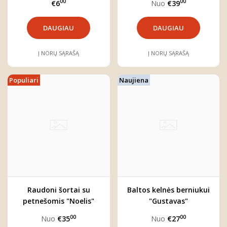
00
00
€6
Nuo
€39
DAUGIAU
DAUGIAU
Į NORŲ SĄRAŠĄ
Į NORŲ SĄRAŠĄ
Populiari
Naujiena
Raudoni šortai su
Baltos kelnės berniukui
petnešomis "Noelis"
"Gustavas"
00
00
Nuo
€35
Nuo
€27