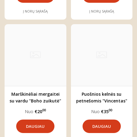
Į NORŲ SĄRAŠĄ
Į NORŲ SĄRAŠĄ
Marškinėliai mergaitei
Puošnios kelnės su
su vardu "Boho zuikutė"
petnešomis "Vincentas"
00
00
Nuo
€20
Nuo
€35
DAUGIAU
DAUGIAU