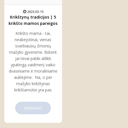
2023-03-15
Krikštynų tradicijos | 5
krikšto mamos pareigos
per krikštynas
Krikšto mama - tai,
neabejotinai, vienas
svarbiausių žmonių
mažylio gyvenime. Būtent
jai tėvai patiki atlikti
ypatingą vaidmenį vaiko
dvasiniame ir moraliniame
auklėjime. Na, o per
mažylio krikštynas
krikštamotei yra pas
DAUGIAU