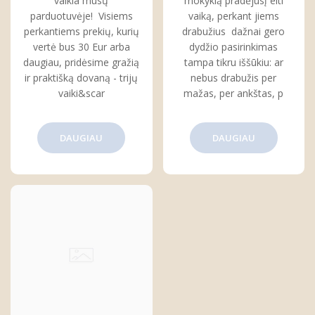
vaikia mūsų
mokyklą pradėjusį eiti
parduotuvėje! Visiems
vaiką, perkant jiems
perkantiems prekių, kurių
drabužius dažnai gero
vertė bus 30 Eur arba
dydžio pasirinkimas
daugiau, pridėsime gražią
tampa tikru iššūkiu: ar
ir praktišką dovaną - trijų
nebus drabužis per
vaiki&scar
mažas, per ankštas, p
DAUGIAU
DAUGIAU