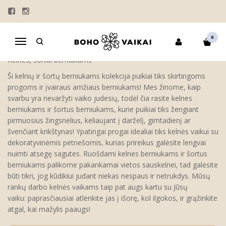
KELNĖS | ŠORTAI
Pagrindinis
BERNIUKAMS
KELNĖS | ŠORTAI
0
Navigacija
Kelnės, šortai berniukams
Ši kelnių ir šortų berniukams kolekcija puikiai tiks skirtingoms
progoms ir įvairaus amžiaus berniukams! Mes žinome, kaip
svarbu yra nevaržyti vaiko judesių, todėl čia rasite kelnes
berniukams ir šortus berniukams, kurie puikiai tiks žengiant
pirmuosius žingsnelius, keliaujant į darželį, gimtadienį ar
švenčiant krikštynas! Ypatingai progai idealiai tiks kelnės vaikui su
dekoratyvinėmis petnešomis, kurias prireikus galėsite lengvai
nuimti atsegę sagutes. Ruošdami kelnes berniukams ir šortus
berniukams palikome pakankamai vietos sauskelnei, tad galėsite
būti tikri, jog kūdikiui judant niekas nespaus ir netrukdys. Mūsų
rankų darbo kelnės vaikams taip pat augs kartu su Jūsų
vaiku: paprasčiausiai atlenkite jas į išorę, kol ilgokos, ir grąžinkite
atgal, kai mažylis paaugs!