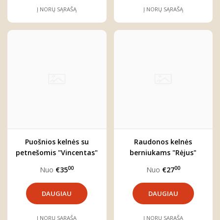
Į NORŲ SĄRAŠĄ
Į NORŲ SĄRAŠĄ
Puošnios kelnės su
Raudonos kelnės
petnešomis "Vincentas"
berniukams "Rėjus"
00
00
Nuo
€35
Nuo
€27
DAUGIAU
DAUGIAU
Į NORŲ SĄRAŠĄ
Į NORŲ SĄRAŠĄ