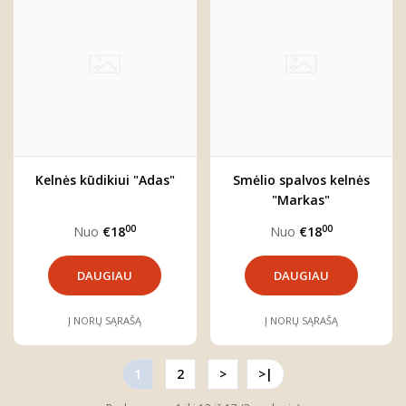
Kelnės kūdikiui "Adas"
Smėlio spalvos kelnės
"Markas"
00
00
Nuo
€18
Nuo
€18
DAUGIAU
DAUGIAU
Į NORŲ SĄRAŠĄ
Į NORŲ SĄRAŠĄ
1
2
>
>|