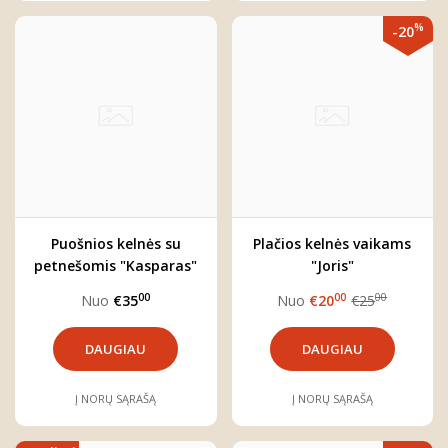
%
-20
Puošnios kelnės su
Plačios kelnės vaikams
petnešomis "Kasparas"
"Joris"
00
00
00
Nuo
€35
Nuo
€20
€25
DAUGIAU
DAUGIAU
Į NORŲ SĄRAŠĄ
Į NORŲ SĄRAŠĄ