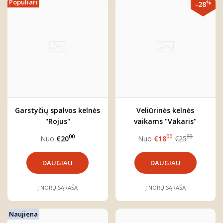
Populiari
%
-28
Garstyčių spalvos kelnės
Veliūrinės kelnės
"Rojus"
vaikams "Vakaris"
00
00
00
Nuo
€20
Nuo
€18
€25
DAUGIAU
DAUGIAU
Į NORŲ SĄRAŠĄ
Į NORŲ SĄRAŠĄ
Naujiena