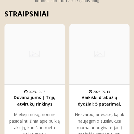
Rodoma nuo 1 iki 12 iš 17 (2 puslapių)
STRAIPSNIAI
2023-10-18
2023-09-13
Dovana jums | Trijų
Vaikiški drabužių
atvirukų rinkinys
dydžiai: 5 patarimai,
kiekvienam
kaip juos suprasti ir
Mielieji mūsų, norime
Nesvarbu, ar esate, ką tik
pasirinkti
pasidalinti žinia apie puikią
naujagimio susilaukusi
akciją, kuri šiuo metu
mama ar auginate jau į