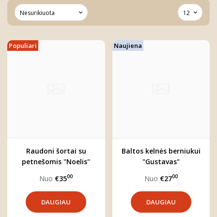
Populiari
Naujiena
Raudoni šortai su
Baltos kelnės berniukui
petnešomis "Noelis"
"Gustavas"
00
00
Nuo
€35
Nuo
€27
DAUGIAU
DAUGIAU