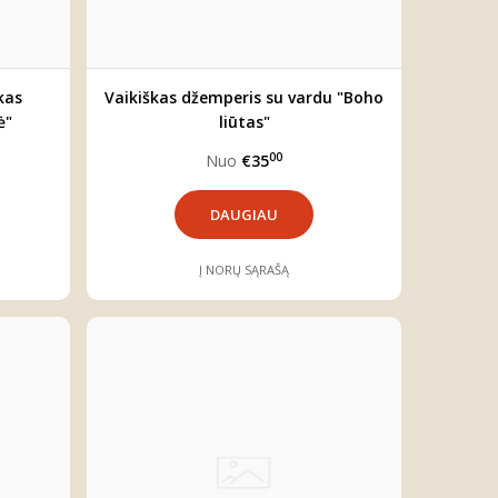
kas
Vaikiškas džemperis su vardu "Boho
ė"
liūtas"
00
Nuo
€35
DAUGIAU
Į NORŲ SĄRAŠĄ