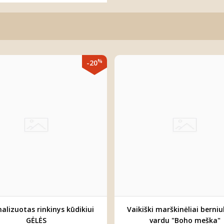
%
-20
alizuotas rinkinys kūdikiui
Vaikiški marškinėliai berniu
GĖLĖS
vardu "Boho meška"