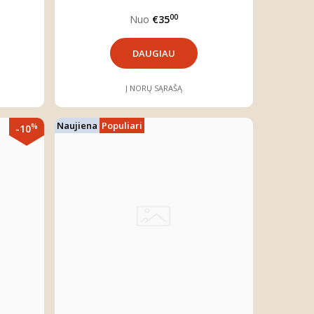
00
Nuo
€35
DAUGIAU
Į NORŲ SĄRAŠĄ
Naujiena
Populiari
%
-10