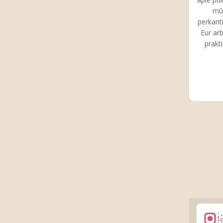
mū
perkant
Eur arb
prakt