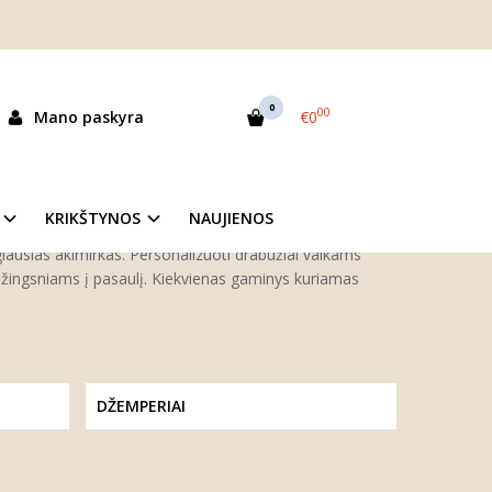
0
00
Mano paskyra
€0
iuose mažylio vardas tampa istorijos pradžia. Vardas –
imai mažajam žmogui. Kiekvienas vardas turi savo prasmę,
KRIKŠTYNOS
NAUJIENOS
lius, džemperius ir komplektus su jūsų norimu vaiko
ngiausias akimirkas. Personalizuoti drabužiai vaikams
ms žingsniams į pasaulį. Kiekvienas gaminys kuriamas
DŽEMPERIAI