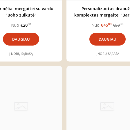
inėliai mergaitei su vardu
Personalizuotas drabuž
"Boho zuikutė"
komplektas mergaitei "Bar
+DOVANA
00
00
00
Nuo
€20
Nuo
€45
€50
DAUGIAU
DAUGIAU
Į NORŲ SĄRAŠĄ
Į NORŲ SĄRAŠĄ