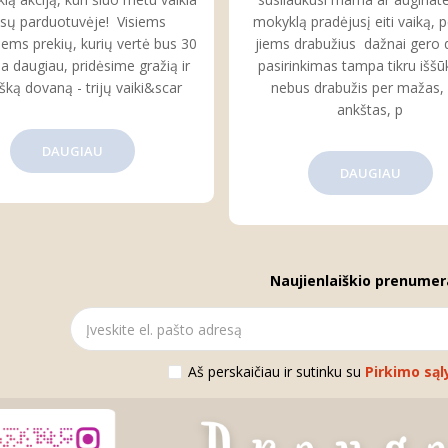
sų parduotuvėje! Visiems
mokyklą pradėjusį eiti vaiką, 
iems prekių, kurių vertė bus 30
jiems drabužius dažnai gero 
a daugiau, pridėsime gražią ir
pasirinkimas tampa tikru iššūk
išką dovaną - trijų vaiki&scar
nebus drabužis per mažas,
ankštas, p
DAUGIAU
DAUGIAU
Naujienlaiškio prenumer
Aš perskaičiau ir sutinku su
Pirkimo sąl