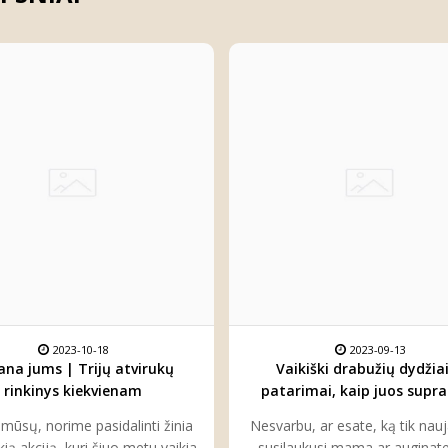
2023-10-18
2023-09-13
ana jums | Trijų atvirukų
Vaikiški drabužių dydžiai
rinkinys kiekvienam
patarimai, kaip juos supras
pasirinkti
i mūsų, norime pasidalinti žinia
Nesvarbu, ar esate, ką tik nau
kią akciją, kuri šiuo metu vaikia
susilaukusi mama ar auginate