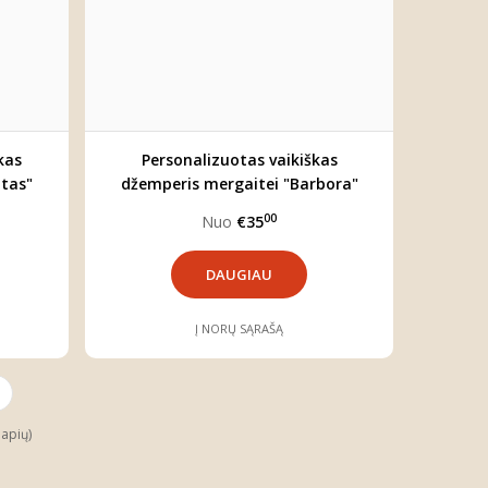
kas
Personalizuotas vaikiškas
ūtas"
džemperis mergaitei "Barbora"
00
Nuo
€35
DAUGIAU
Į NORŲ SĄRAŠĄ
lapių)