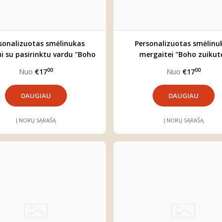
sonalizuotas smėlinukas
Personalizuotas smėlinu
ui su pasirinktu vardu "Boho
mergaitei "Boho zuikut
meška"
00
00
Nuo
€17
Nuo
€17
DAUGIAU
DAUGIAU
Į NORŲ SĄRAŠĄ
Į NORŲ SĄRAŠĄ