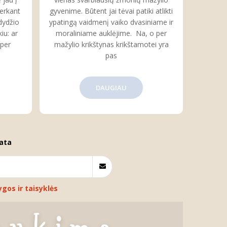
perkant
gyvenime. Būtent jai tėvai patiki atlikti
dydžio
ypatingą vaidmenį vaiko dvasiniame ir
iu: ar
moraliniame auklėjime. Na, o per
 per
mažylio krikštynas krikštamotei yra
pas
DAUGIAU
ata
ygos ir taisyklės