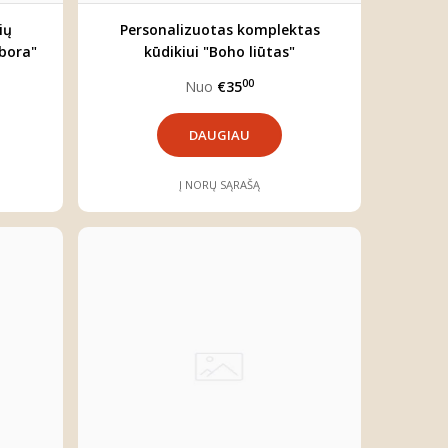
ių
Personalizuotas komplektas
bora"
kūdikiui "Boho liūtas"
00
Nuo
€35
DAUGIAU
Į NORŲ SĄRAŠĄ