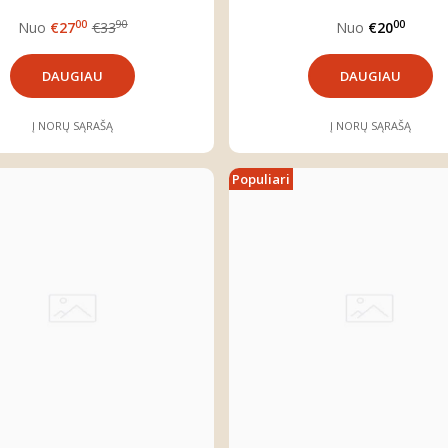
00
90
00
Nuo
€27
€33
Nuo
€20
DAUGIAU
DAUGIAU
Į NORŲ SĄRAŠĄ
Į NORŲ SĄRAŠĄ
Populiari