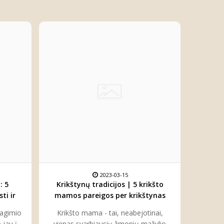
2023-03-15
: 5
Krikštynų tradicijos | 5 krikšto
ti ir
mamos pareigos per krikštynas
jagimio
Krikšto mama - tai, neabejotinai,
 jau į
vienas svarbiausių žmonių mažylio