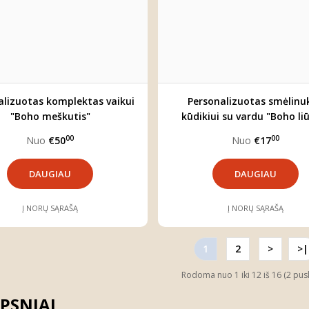
alizuotas komplektas vaikui
Personalizuotas smėlinu
"Boho meškutis"
kūdikiui su vardu "Boho li
00
00
Nuo
€50
Nuo
€17
DAUGIAU
DAUGIAU
Į NORŲ SĄRAŠĄ
Į NORŲ SĄRAŠĄ
1
2
>
>|
Rodoma nuo 1 iki 12 iš 16 (2 pus
PSNIAI