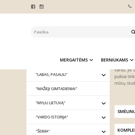
"VARD
KATEGORIJOS
Pagrindinis
MERGAITĖMS
Kolekcija 
BERNIUKAMS
pirmoji tė
o kartu ir 
MERGAITĖMS
BERNIUKAMS
KOLEKCIJOS
Šioje vaik
vardu. Jie 
"LABAS, PASAULI"
puikiai ti
mūsų studi
"MAŽIEJI GIMTADIENIAI"
"MYLIU LIETUVĄ"
SMĖLINU
"VARDO ISTORIJA"
KOMPLE
"ŠEIMA"