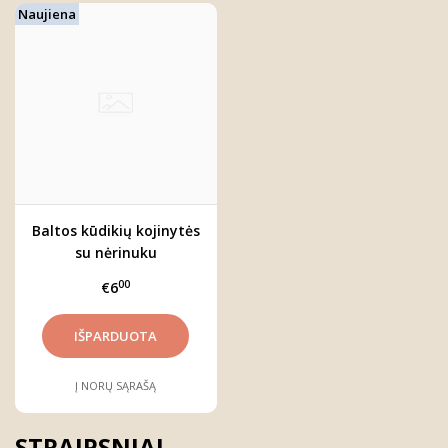
Naujiena
Baltos kūdikių kojinytės
su nėrinuku
00
€6
Į NORŲ SĄRAŠĄ
STRAIPSNIAI