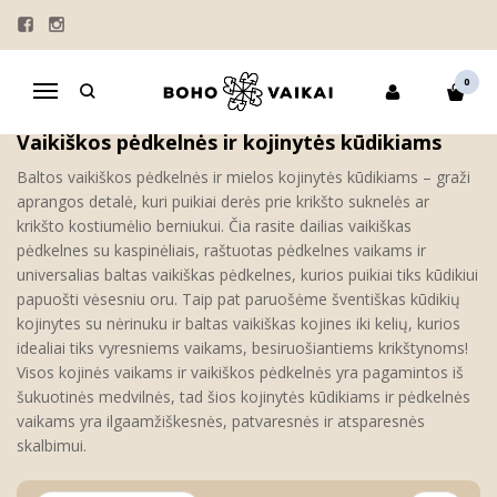
PĖDKELNĖS | KOJINĖS
Pagrindinis
KRIKŠTYNOS
PĖDKELNĖS | KOJINĖS
0
Navigacija
Vaikiškos pėdkelnės ir kojinytės kūdikiams
Baltos vaikiškos pėdkelnės ir mielos kojinytės kūdikiams – graži
aprangos detalė, kuri puikiai derės prie krikšto suknelės ar
krikšto kostiumėlio berniukui. Čia rasite dailias vaikiškas
pėdkelnes su kaspinėliais, raštuotas pėdkelnes vaikams ir
universalias baltas vaikiškas pėdkelnes, kurios puikiai tiks kūdikiui
papuošti vėsesniu oru. Taip pat paruošėme šventiškas kūdikių
kojinytes su nėrinuku ir baltas vaikiškas kojines iki kelių, kurios
idealiai tiks vyresniems vaikams, besiruošiantiems krikštynoms!
Visos kojinės vaikams ir vaikiškos pėdkelnės yra pagamintos iš
šukuotinės medvilnės, tad šios kojinytės kūdikiams ir pėdkelnės
vaikams yra ilgaamžiškesnės, patvaresnės ir atsparesnės
skalbimui.