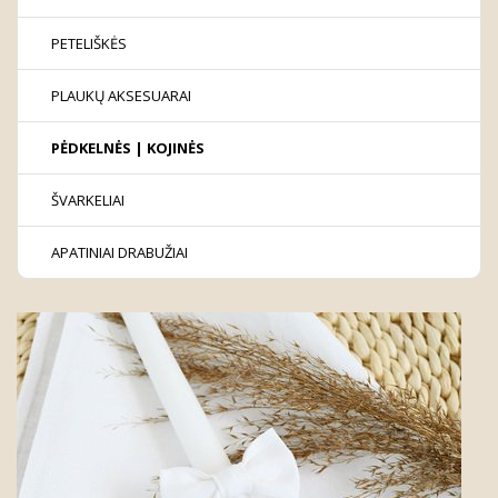
PETELIŠKĖS
PLAUKŲ AKSESUARAI
PĖDKELNĖS | KOJINĖS
ŠVARKELIAI
APATINIAI DRABUŽIAI