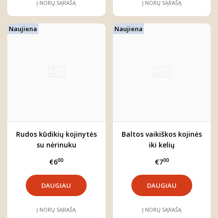
Į NORŲ SĄRAŠĄ
Į NORŲ SĄRAŠĄ
Naujiena
Naujiena
Rudos kūdikių kojinytės
Baltos vaikiškos kojinės
su nėrinuku
iki kelių
00
00
€6
€7
DAUGIAU
DAUGIAU
Į NORŲ SĄRAŠĄ
Į NORŲ SĄRAŠĄ