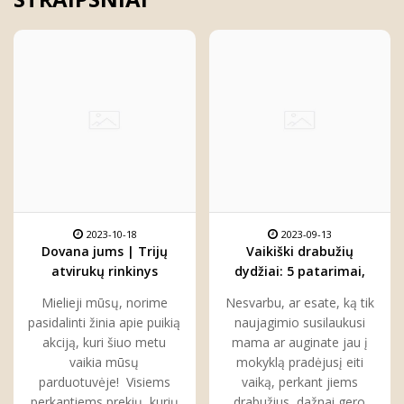
2023-10-18
2023-09-13
Dovana jums | Trijų
Vaikiški drabužių
atvirukų rinkinys
dydžiai: 5 patarimai,
kiekvienam
kaip juos suprasti ir
Mielieji mūsų, norime
Nesvarbu, ar esate, ką tik
pasirinkti
pasidalinti žinia apie puikią
naujagimio susilaukusi
akciją, kuri šiuo metu
mama ar auginate jau į
vaikia mūsų
mokyklą pradėjusį eiti
parduotuvėje! Visiems
vaiką, perkant jiems
perkantiems prekių, kurių
drabužius dažnai gero