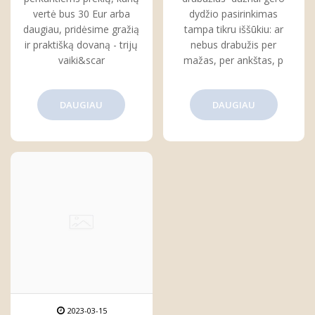
vertė bus 30 Eur arba
dydžio pasirinkimas
daugiau, pridėsime gražią
tampa tikru iššūkiu: ar
ir praktišką dovaną - trijų
nebus drabužis per
vaiki&scar
mažas, per ankštas, p
DAUGIAU
DAUGIAU
2023-03-15