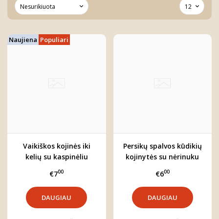
Naujiena
Populiari
Vaikiškos kojinės iki
Persikų spalvos kūdikių
kelių su kaspinėliu
kojinytės su nėrinuku
00
00
€7
€6
DAUGIAU
DAUGIAU