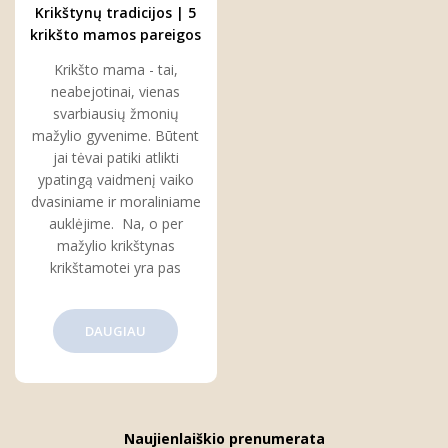
Krikštynų tradicijos | 5
krikšto mamos pareigos
per krikštynas
Krikšto mama - tai,
neabejotinai, vienas
svarbiausių žmonių
mažylio gyvenime. Būtent
jai tėvai patiki atlikti
ypatingą vaidmenį vaiko
dvasiniame ir moraliniame
auklėjime. Na, o per
mažylio krikštynas
krikštamotei yra pas
DAUGIAU
Naujienlaiškio prenumerata